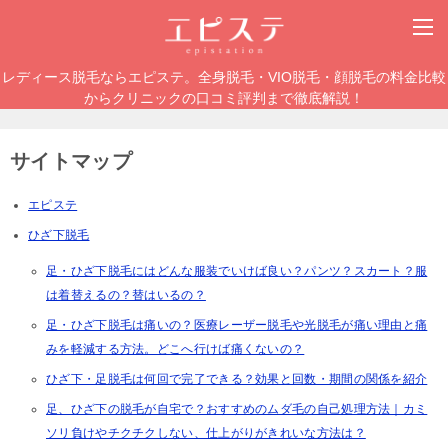
レディース脱毛ならエピステ。全身脱毛・VIO脱毛・顔脱毛の料金比較
からクリニックの口コミ評判まで徹底解説！
サイトマップ
エピステ
ひざ下脱毛
足・ひざ下脱毛にはどんな服装でいけば良い？パンツ？スカート？服
は着替えるの？替はいるの？
足・ひざ下脱毛は痛いの？医療レーザー脱毛や光脱毛が痛い理由と痛
みを軽減する方法。どこへ行けば痛くないの？
ひざ下・足脱毛は何回で完了できる？効果と回数・期間の関係を紹介
足、ひざ下の脱毛が自宅で？おすすめのムダ毛の自己処理方法｜カミ
ソリ負けやチクチクしない、仕上がりがきれいな方法は？