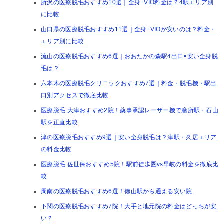
所沢の医療脱毛おすすめ10選｜全身+VIO料金は？4駅エリア別
に比較
山口県の医療脱毛おすすめ11選｜全身+VIOが安いのは？料金・
エリア別に比較
流山の医療脱毛おすすめ6選｜おおたかの森駅4出口×安い全身脱
毛は？
六本木の医療脱毛クリニックおすすめ7選｜料金・脱毛機・駅出
口別アクセスで徹底比較
医療脱毛 大津おすすめ2院！薬事承認レーザー機で膳所駅・石山
駅を正直比較
津の医療脱毛おすすめ9選｜安い全身脱毛は？津駅・久居エリア
の料金比較
医療脱毛 佐世保おすすめ5院！駅前徒歩圏vs早岐の料金を徹底比
較
周南の医療脱毛おすすめ6選！徳山駅から通える安い院
下関の医療脱毛おすすめ7院！大手と地元院の料金はどっちが安
い？