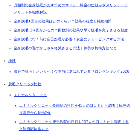
月額制の全身脱毛がおすすめのサロン｜料金の仕組みやメリット・デ
メリットを徹底解説
全身脱毛1回目の効果はどのくらい？効果の程度と持続期間
全身脱毛は何回かかるの？回数別の効果や早く脱毛を完了させる頻度
全身脱毛は行く前に自己処理が必要！安全にシェービングする方法
全身脱毛の恥ずかしさを軽減させる方法｜体勢や施術方法など
地域
渋谷で脱毛したい人へ！今本当に選ばれているサロンランキング2026
脱毛クリニック比較
エミナルクリニック
エミナルクリニック長崎院の評判を41人の口コミから調査｜観光通
り電停から徒歩2分
エミナルクリニック鹿児島院の評判を257人の口コミから調査｜天
文館通駅徒歩すぐ