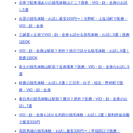
石巻で駐車場ありの脱毛体験はどこ？医療・VIO・顔・全身のお試
し5選
出雲の脱毛体験・お試し最安100円〜｜矢野町・上塩冶町で医療・
VIO・顔・全身
三越星ヶ丘前でVIO・顔・全身も試せる脱毛体験・お試し5選｜医療
1回OK
VIO・顔・全身は駅前？郊外？掛川で試せる脱毛体験・お試し6選｜
医療1回OK
富士の脱毛体験は駅前？岳南電車？医療・VIO・顔・全身のお試し5
選
鈴鹿の脱毛体験・お試し6選｜三日市・白子・稲生・野村町で医
療・VIO・顔・全身
春日井の脱毛体験は駅前？勝川？郊外？医療・VIO・顔・全身のお
試し7選
VIO・顔・全身も試せる利府の脱毛体験・お試し2選｜新利府徒歩圏
で最安330円
高田馬場の脱毛体験・お試し最安330円〜｜早稲田口で医療・