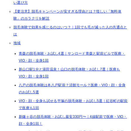
い選び方
【要注意】脱毛キャンペーンが安すぎる理由とは？怪しい「無料体
験」のカラクリを解説
脱毛体験で効果を感じるのはいつ？｜1回でも毛が減った人の共通点と
は
地域
青森の脱毛体験・お試し4選｜サンロード青森と駅前ビルで医療・
VIO・顔・全身1回
新山口駅1分と湯田温泉！山口の脱毛体験・お試し7選｜医療も
VIO・顔・全身1回
八戸の脱毛体験は本八戸駅前？沼館モール？医療・VIO・顔・全身
のお試し5選
VIO・顔・全身も試せる平塚の脱毛体験・お試し5選｜紅谷町の駅前
で医療も1回
新鎌ヶ谷の脱毛体験・お試し最安330円〜｜4線駅前で医療・VIO・
顔・全身1回！