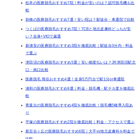
松本の医療脱毛おすすめ7院！料金が安いのは？認可脱毛機も比
較
前橋の医療脱毛おすすめ7選！安い院は？駅徒歩・車通院で比較
つくばの医療脱毛おすすめ7院！TCBと地元皮膚科どっちが安
い？全身+VIOで厳選
新浦安の医療脱毛おすすめ3院を徹底比較｜駅徒歩3分内・料金
で選ぶ
津田沼の医療脱毛おすすめ5選｜安い都度払いは？JR津田沼駅北
口・南口比較
医療脱毛 熊谷おすすめ4選！全身5万円台で駅1分or車通院
浦和の医療脱毛おすすめ9選｜料金・脱毛機・駅チカ度を徹底比
較
青葉台の医療脱毛おすすめ4院を徹底比較！脱毛機5種導入院あ
り
平塚の医療脱毛おすすめ2院を徹底比較｜料金・アクセスで選ぶ
新百合ヶ丘の医療脱毛おすすめ6院｜大手vs地元皮膚科を料金で
比較