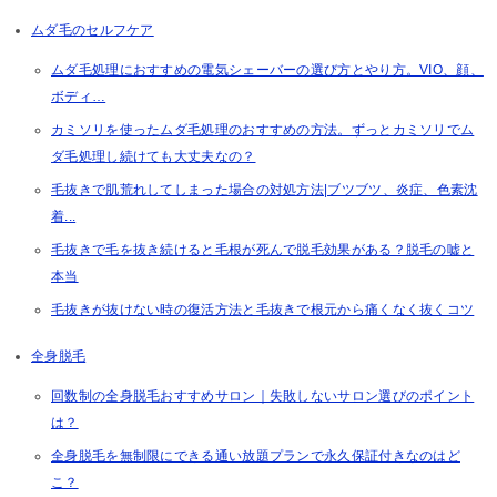
ムダ毛のセルフケア
ムダ毛処理におすすめの電気シェーバーの選び方とやり方。VIO、顔、
ボディ…
カミソリを使ったムダ毛処理のおすすめの方法。ずっとカミソリでム
ダ毛処理し続けても大丈夫なの？
毛抜きで肌荒れしてしまった場合の対処方法|ブツブツ、炎症、色素沈
着...
毛抜きで毛を抜き続けると毛根が死んで脱毛効果がある？脱毛の嘘と
本当
毛抜きが抜けない時の復活方法と毛抜きで根元から痛くなく抜くコツ
全身脱毛
回数制の全身脱毛おすすめサロン｜失敗しないサロン選びのポイント
は？
全身脱毛を無制限にできる通い放題プランで永久保証付きなのはど
こ？