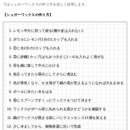
ではシュガーワックスの作り方を詳しく説明します。
【シュガーワックスの作り方】
レモン半分に切って絞る(種や皮は入れない)
ボウルにレモン汁2分の1カップを入れる
②に水2分の1カップを入れる
③に砂糖2カップ(はちみつ大さじ1～4)を入れよく混ぜる
④を鍋に移して中火にかける
泡立ってきたら弱火にしてさらに煮込む
色が茶色くなり、かき混ぜて鍋の底が見えるようになれば火を止める
ボールに冷たい水をはる
⑧にスプーンですくったワックスをつけて冷ます
ワックスがボール状に丸められる固さかどうかを確認する
鍋のワックスが固まる前にバニラエッセンス15滴を加える
少し冷ましてから、耐熱容器に注いで完成