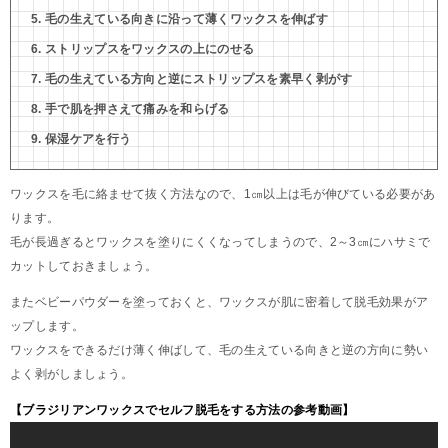
毛の生えている向きに沿って薄くワックスを伸ばす
ストリップスをワックスの上にのせる
毛の生えている方向と逆にストリップスを素早く剥がす
手で肌を押さえて痛みを和らげる
保湿ケアを行う
ワックスを毛に絡ませて抜く方法なので、1㎝以上は毛が伸びている必要があ
ります。
毛が長過ぎるとワックスを塗りにくくなってしまうので、2～3㎝にハサミで
カットしておきましょう。
またベビーパウダーを塗っておくと、ワックスが肌に密着して脱毛効果がア
ップします。
ワックスをできるだけ薄く伸ばして、毛の生えている向きと逆の方向に勢い
よく剥がしましょう。
【ブラジリアンワックスでセルフ脱毛をする方法の参考動画】