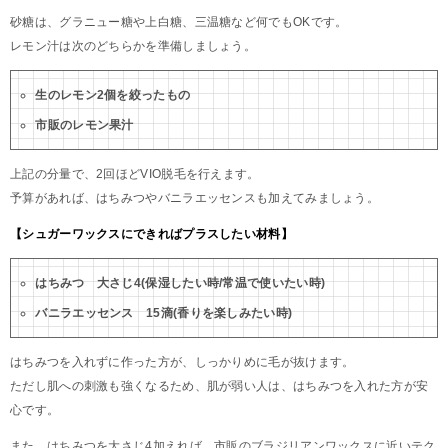
砂糖は、グラニュー糖や上白糖、三温糖など何でもOKです。
レモン汁は次のどちらかを準備しましょう。
生のレモン2個を絞ったもの
市販のレモン果汁
上記の分量で、2回ほどVIO脱毛を行えます。
予算があれば、はちみつやバニラエッセンスも加えてみましょう。
【シュガーワックスにできればプラスしたい材料】
はちみつ 大さじ4(保湿したい時/常温で使いたい時)
バニラエッセンス 15滴(香りを楽しみたい時)
はちみつを入れずに作った方が、しっかりめに毛が抜けます。
ただし肌への刺激も強くなるため、肌が弱い人は、はちみつを入れた方が安
心です。
また、はちみつを大さじ4加えれば、市販のブラジリアンワックスに近いテク