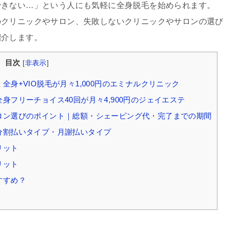
できない…」という人にも気軽に全身脱毛を始められます。
のクリニックやサロン、失敗しないクリニックやサロンの選び
紹介します。
目次
[
非表示
]
全身+VIO脱毛が月々1,000円のエミナルクリニック
身フリーチョイス40回が月々4,900円のジェイエステ
サロン選びのポイント｜総額・シェービング代・完了までの期間
分割払いタイプ・月謝払いタイプ
リット
リット
すすめ？