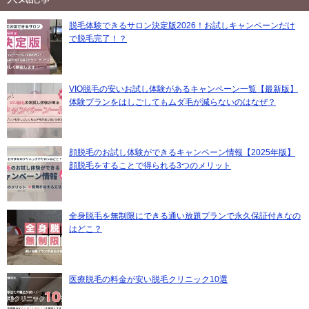
脱毛体験できるサロン決定版2026！お試しキャンペーンだけ
で脱毛完了！？
VIO脱毛の安いお試し体験があるキャンペーン一覧【最新版】
体験プランをはしごしてもムダ毛が減らないのはなぜ？
顔脱毛のお試し体験ができるキャンペーン情報【2025年版】
顔脱毛をすることで得られる3つのメリット
全身脱毛を無制限にできる通い放題プランで永久保証付きなの
はどこ？
医療脱毛の料金が安い脱毛クリニック10選