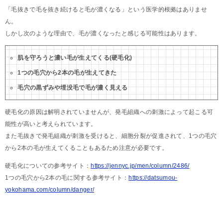
「毛抜きで毛を抜き続けると毛が濃くなる」という医学的根拠はありませ
ん。
しかし次のような理由で、毛が濃くなったと感じる可能性はあります。
肌を守ろうと濃い毛が生えてくる(硬毛化)
1つの毛穴から2本の毛が生えてきた
毛穴の黒ずみや埋没毛で毛が濃く見える
硬毛化の原因は解明されていませんが、発毛組織への刺激によって起こる可
能性が高いと考えられています。
また毛抜きで発毛組織が刺激を受けると、細胞分裂が促進されて、1つの毛穴
から2本の毛が生えてくることもあるため注意が必要です。
硬毛化についての参考サイト：
https://jennyc.jp/men/column/2486/
1つの毛穴から2本の毛に関する参考サイト：
https://datsumou-
yokohama.com/column/danger/