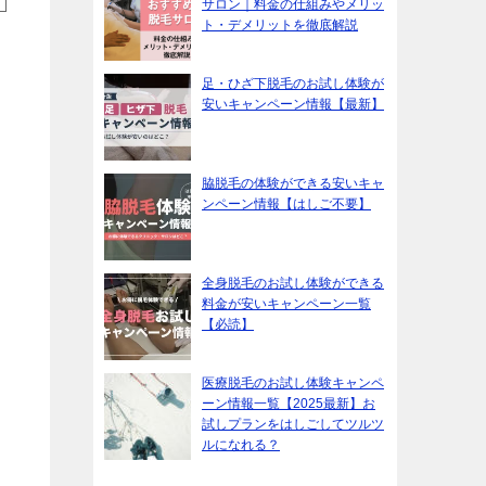
サロン｜料金の仕組みやメリッ
ト・デメリットを徹底解説
足・ひざ下脱毛のお試し体験が
安いキャンペーン情報【最新】
脇脱毛の体験ができる安いキャ
ンペーン情報【はしご不要】
全身脱毛のお試し体験ができる
料金が安いキャンペーン一覧
【必読】
医療脱毛のお試し体験キャンペ
ーン情報一覧【2025最新】お
試しプランをはしごしてツルツ
ルになれる？