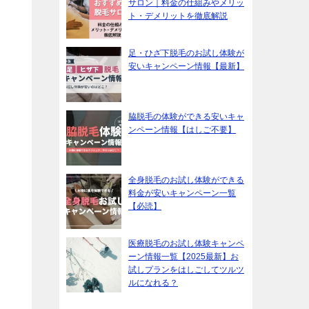
サロン｜料金の仕組みやメリッ
ト・デメリットを徹底解説
足・ひざ下脱毛のお試し体験が
安いキャンペーン情報【最新】
脇脱毛の体験ができる安いキャ
ンペーン情報【はしご不要】
全身脱毛のお試し体験ができる
料金が安いキャンペーン一覧
【必読】
医療脱毛のお試し体験キャンペ
ーン情報一覧【2025最新】お
試しプランをはしごしてツルツ
ルになれる？