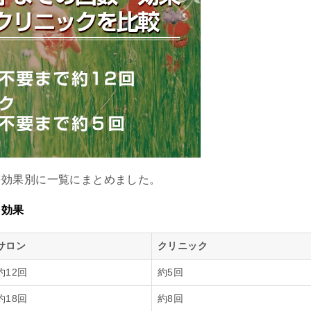
を効果別に一覧にまとめました。
と効果
サロン
クリニック
約12回
約5回
約18回
約8回