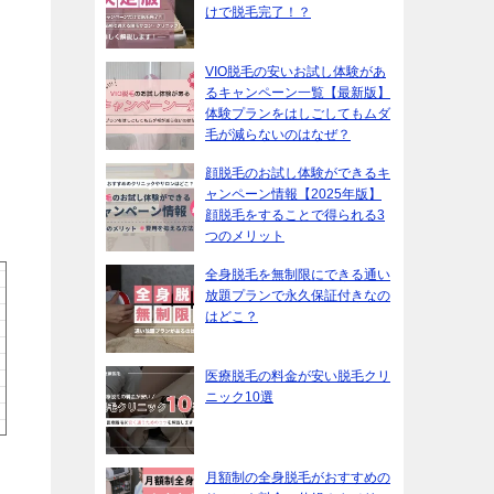
けで脱毛完了！？
VIO脱毛の安いお試し体験があ
るキャンペーン一覧【最新版】
体験プランをはしごしてもムダ
毛が減らないのはなぜ？
顔脱毛のお試し体験ができるキ
ャンペーン情報【2025年版】
顔脱毛をすることで得られる3
つのメリット
全身脱毛を無制限にできる通い
放題プランで永久保証付きなの
はどこ？
医療脱毛の料金が安い脱毛クリ
ニック10選
月額制の全身脱毛がおすすめの