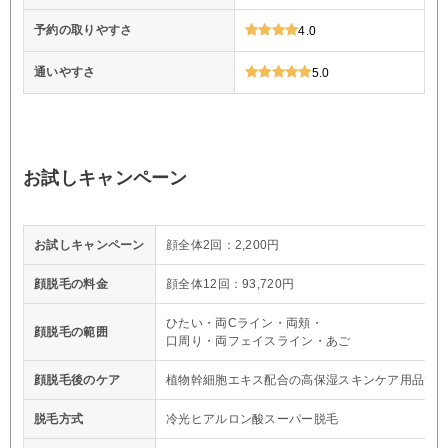
予約の取りやすさ
4.0
通いやすさ
5.0
お試しキャンペーン
お試しキャンペーン
顔全体2回：2,200円
顔脱毛の料金
顔全体12回：93,720円
ひたい・両Cライン・両頬・
顔脱毛の範囲
口周り・両フェイスライン・あご
顔脱毛後のケア
植物幹細胞エキス配合の高保湿スキンケア用品で
脱毛方式
冷光ヒアルロン酸スーパー脱毛