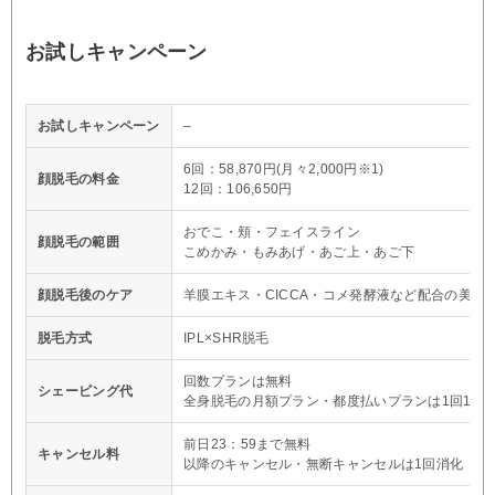
お試しキャンペーン
お試しキャンペーン
–
6回：58,870円(月々2,000円※1)
顔脱毛の料金
12回：106,650円
おでこ・頬・フェイスライン
顔脱毛の範囲
こめかみ・もみあげ・あご上・あご下
顔脱毛後のケア
羊膜エキス・CICCA・コメ発酵液など配合の美容
脱毛方式
IPL×SHR脱毛
回数プランは無料
シェービング代
全身脱毛の月額プラン・都度払いプランは1回1,10
前日23：59まで無料
キャンセル料
以降のキャンセル・無断キャンセルは1回消化