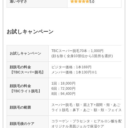
通いやすさ
5.0
お試しキャンペーン
TBCスーパー脱毛70本：1,000円
お試しキャンペーン
(顔を除く全身10部位から1箇所を選択)
顔脱毛の料金
ビジター価格：1本169円
【TBCスーパー脱毛】
メンバー価格：1本130円※1
1回：18,000円
顔脱毛の料金
6回：72,000円
【TBCライト脱毛】
8回：94,400円
スーパー脱毛：額・眉上下+眉間・頬・あご・鼻
顔脱毛の範囲
ライト脱毛：鼻下・あご・額・頬・フェイスラ
コラーゲン・プラセンタ・ヒアルロン酸を配合
顔脱毛後のケア
オリジナル美肌ジェルで保湿ケア