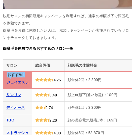
脱毛サロンの初回限定キャンペーンを利用すれば、通常の半額以下で顔脱毛
を体験できます。
顔脱毛をお得に体験したい人は、お試しキャンペーンが実施されているサロ
ンをチェックしておきましょう。
顔脱毛を体験できるおすすめのサロン一覧
サロン
総合評価
顔脱毛の体験料金
おすすめ!
顔全体2回：2,200円
4.26
ジェイエステ
リンリン
顔上or顔下(通い放題)：100円
3.48
ディオーネ
顔全体1回：3,300円
2.74
TBC
顔の美容電気脱毛1本：169円
3.20
ストラッシュ
顔全体6回：58,870円
4.08