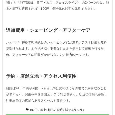
間)」と「顔下(ほほ・鼻下・あご・フェイスライン)」の2パーツのみ。顔
上と顔下を選択すれば、100円で顔全体の脱毛を体験できます。
追加費用・シェービング・アフターケア
シェーバー持参で剃り残しのシェービング代が無料、テスト照射も無料
で受けられます。また拭き取り不要なジェルを使用して施術を行うた
め、アフターケアに時間がかからないのも魅力の一つです。
予約・店舗立地・アクセス利便性
初回はWEB予約が可能、2回目以降は施術後にその場で予約を取ること
ができます。関東〜中国四国エリアに45店舗あり、駅近の店舗も多数、
駐車場完備の店舗もありアクセスも良好です。
100円で顔上+顔下の脱毛を試せるリンリン