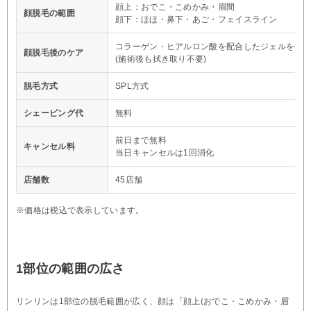
顔上：おでこ・こめかみ・眉間
顔脱毛の範囲
顔下：ほほ・鼻下・あご・フェイスライン
コラーゲン・ヒアルロン酸を配合したジェルを使
顔脱毛後のケア
(施術後も拭き取り不要)
脱毛方式
SPL方式
シェービング代
無料
前日まで無料
キャンセル料
当日キャンセルは1回消化
店舗数
45店舗
※価格は税込で表示しています。
1部位の範囲の広さ
リンリンは1部位の脱毛範囲が広く、顔は「顔上(おでこ・こめかみ・眉