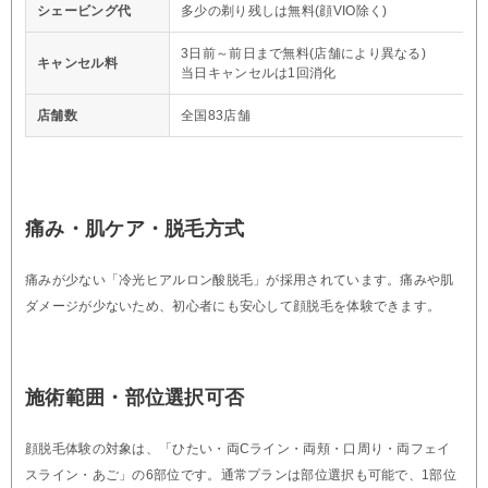
シェービング代
多少の剃り残しは無料(顔VIO除く)
3日前～前日まで無料(店舗により異なる)
キャンセル料
当日キャンセルは1回消化
店舗数
全国83店舗
痛み・肌ケア・脱毛方式
痛みが少ない「冷光ヒアルロン酸脱毛」が採用されています。痛みや肌
ダメージが少ないため、初心者にも安心して顔脱毛を体験できます。
施術範囲・部位選択可否
顔脱毛体験の対象は、「ひたい・両Cライン・両頬・口周り・両フェイ
スライン・あご」の6部位です。通常プランは部位選択も可能で、1部位