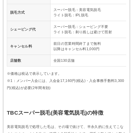
スーパー脱毛：美容電気脱毛
脱毛方式
ライト脱毛：IPL脱毛
スーパー脱毛：シェービング不要
シェービング代
ライト脱毛：剃り残しは避けて照射
前日の営業時間終了まで無料
キャンセル料
以降はキャンセル料1,000円
店舗数
全国130店舗
※価格は税込で表示しています。
※1：メンバー入会には、入会金17,160円(税込)・入会事務手数料3,300
円(税込)が必要(2年間有効)
TBCスーパー脱毛(美容電気脱毛)の特徴
美容電気脱毛で処理した毛は、その場で抜けて、半永久的に生えてこな