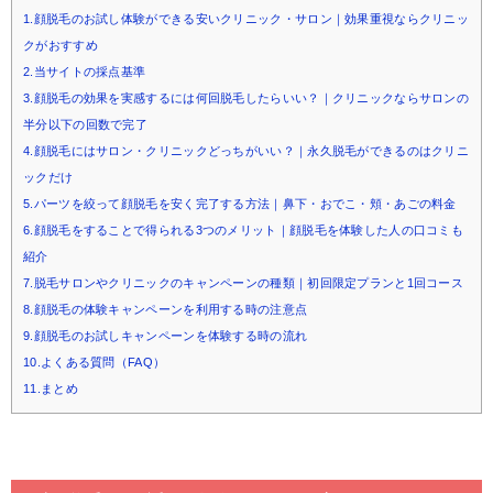
1.顔脱毛のお試し体験ができる安いクリニック・サロン｜効果重視ならクリニッ
クがおすすめ
2.当サイトの採点基準
3.顔脱毛の効果を実感するには何回脱毛したらいい？｜クリニックならサロンの
半分以下の回数で完了
4.顔脱毛にはサロン・クリニックどっちがいい？｜永久脱毛ができるのはクリニ
ックだけ
5.パーツを絞って顔脱毛を安く完了する方法｜鼻下・おでこ・頬・あごの料金
6.顔脱毛をすることで得られる3つのメリット｜顔脱毛を体験した人の口コミも
紹介
7.脱毛サロンやクリニックのキャンペーンの種類｜初回限定プランと1回コース
8.顔脱毛の体験キャンペーンを利用する時の注意点
9.顔脱毛のお試しキャンペーンを体験する時の流れ
10.よくある質問（FAQ）
11.まとめ