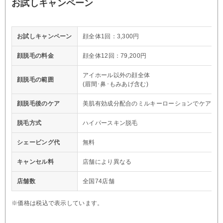
お試しキャンペーン
お試しキャンペーン
顔全体1回：3,300円
顔脱毛の料金
顔全体12回：79,200円
アイホール以外の顔全体
顔脱毛の範囲
(眉間･鼻･もみあげ含む)
顔脱毛後のケア
美肌有効成分配合のミルキーローションでケア
脱毛方式
ハイパースキン脱毛
シェービング代
無料
キャンセル料
店舗により異なる
店舗数
全国74店舗
※価格は税込で表示しています。