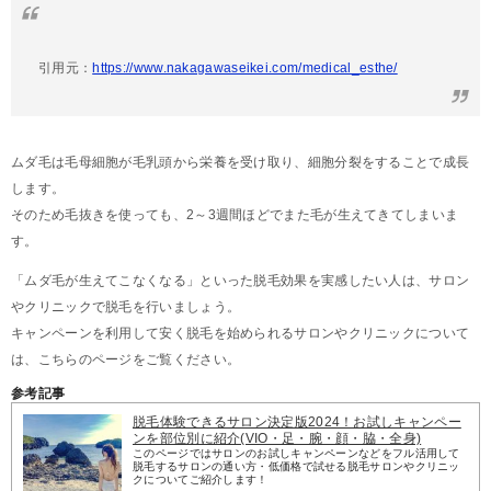
引用元：
https://www.nakagawaseikei.com/medical_esthe/
ムダ毛は毛母細胞が毛乳頭から栄養を受け取り、細胞分裂をすることで成長
します。
そのため毛抜きを使っても、2～3週間ほどでまた毛が生えてきてしまいま
す。
「ムダ毛が生えてこなくなる」といった脱毛効果を実感したい人は、サロン
やクリニックで脱毛を行いましょう。
キャンペーンを利用して安く脱毛を始められるサロンやクリニックについて
は、こちらのページをご覧ください。
参考記事
脱毛体験できるサロン決定版2024！お試しキャンペー
ンを部位別に紹介(VIO・足・腕・顔・脇・全身)
このページではサロンのお試しキャンペーンなどをフル活用して
脱毛するサロンの通い方・低価格で試せる脱毛サロンやクリニッ
クについてご紹介します！