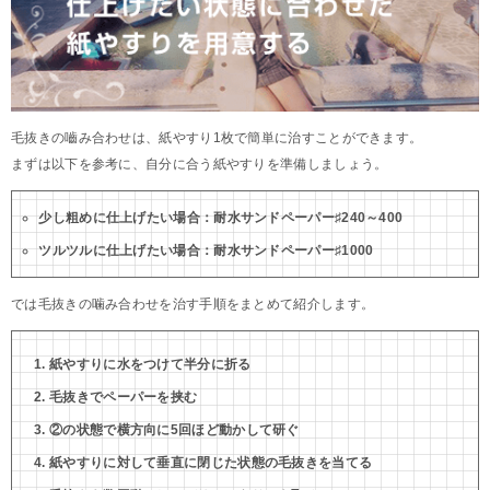
毛抜きの嚙み合わせは、紙やすり1枚で簡単に治すことができます。
まずは以下を参考に、自分に合う紙やすりを準備しましょう。
少し粗めに仕上げたい場合：耐水サンドペーパー♯240～400
ツルツルに仕上げたい場合：耐水サンドペーパー♯1000
では毛抜きの噛み合わせを治す手順をまとめて紹介します。
紙やすりに水をつけて半分に折る
毛抜きでペーパーを挟む
②の状態で横方向に5回ほど動かして研ぐ
紙やすりに対して垂直に閉じた状態の毛抜きを当てる