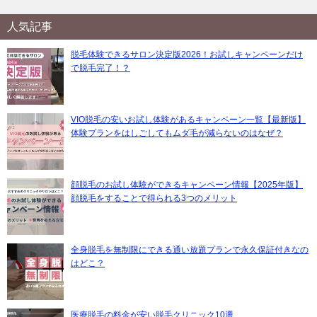
人気記事
脱毛体験できるサロン決定版2026！お試しキャンペーンだけ
で脱毛完了！？
VIO脱毛の安いお試し体験があるキャンペーン一覧【最新版】
体験プランをはしごしてもムダ毛が減らないのはなぜ？
顔脱毛のお試し体験ができるキャンペーン情報【2025年版】
顔脱毛をすることで得られる3つのメリット
全身脱毛を無制限にできる通い放題プランで永久保証付きなの
はどこ？
医療脱毛の料金が安い脱毛クリニック10選