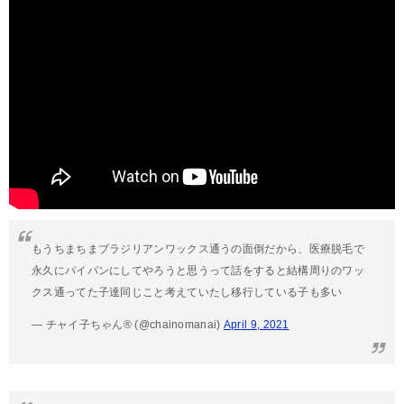
もうちまちまブラジリアンワックス通うの面倒だから、医療脱毛で
永久にパイパンにしてやろうと思うって話をすると結構周りのワッ
クス通ってた子達同じこと考えていたし移行している子も多い
— チャイ子ちゃん® (@chainomanai)
April 9, 2021