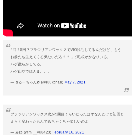
4回？5回？ブラジリアンワックスでVIO脱毛してるんだけど、もう
お前たち生えてくる気ないだろ？？って毛根がかなりいる。
ハゲ散らかしてる。
ハゲ山やでほんま。。。
— ✿るーちゃん✿ (@ruuxchan)
May 7, 2021
ブラジリアンワックス次が5回目くらいだったはずなんだけど初回と
えらく変わったもんでめちゃくちゃ楽しいのよ
— みゆ (@mi__yu8423)
February 16, 2021