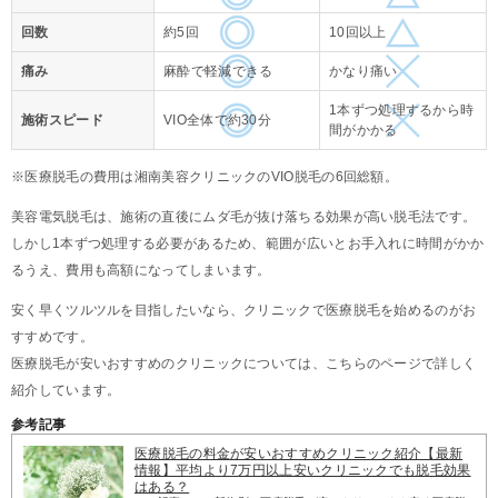
回数
約5回
10回以上
痛み
麻酔で軽減できる
かなり痛い
1本ずつ処理するから時
施術スピード
VIO全体で約30分
間がかかる
※医療脱毛の費用は湘南美容クリニックのVIO脱毛の6回総額。
美容電気脱毛は、施術の直後にムダ毛が抜け落ちる効果が高い脱毛法です。
しかし1本ずつ処理する必要があるため、範囲が広いとお手入れに時間がかか
るうえ、費用も高額になってしまいます。
安く早くツルツルを目指したいなら、クリニックで医療脱毛を始めるのがお
すすめです。
医療脱毛が安いおすすめのクリニックについては、こちらのページで詳しく
紹介しています。
参考記事
医療脱毛の料金が安いおすすめクリニック紹介【最新
情報】平均より7万円以上安いクリニックでも脱毛効果
はある？