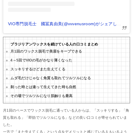
VIO専門脱毛士 國冨真由美(@vvvenusroom)がシェアした投稿
ブラジリアンワックスを続けている人の口コミまとめ
月1回のワックス脱毛で美眉をキープできる
4～5回でVIOの毛がかなり薄くなった
スッキリするけどまた生えてくる
ムダ毛だけじゃなく角質も取れてツルツルになる
剃った時とは違って生えてきた時も自然
その場でツルツルになり肌触りも最高
月1回のペースでワックス脱毛に通っている人からは、「スッキリする」「角
質も取れる」「即効でツルツルになる」などの良い口コミが寄せられていま
した。
一方で「また生えてくる」という点をデメリットと感じている人もいるよう