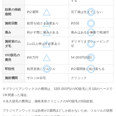
する
効果の持続
約2週間
完了後は生えてこない
期間
施術回数
処理を続ける必要あり
約5回
痛み
剥がす際に痛みがある
痛みはあるが麻酔で軽減可
施術前のム
ギリギリまでシェービング
1㎝以上伸ばす必要あり
ダ毛
可
VIO脱毛の
約6万円
54,000円(6回)
費用
即効性
処理直後にツルツル
約2週間後に抜け落ちる
施術機関
サロンor自宅
クリニック
※ブラジリアンワックスの費用は、1回5,000円のVIO脱毛に月1回のペースで
1年間通った場合。
※永久脱毛の費用は、湘南美容クリニックのVIO脱毛の6回総額。
ブラジリアンワックスは効果が2週間ほどしか続かないため、ツルツルの状態