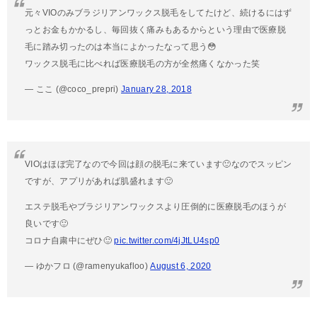
元々VIOのみブラジリアンワックス脱毛をしてたけど、続けるにはず
っとお金もかかるし、毎回抜く痛みもあるからという理由で医療脱
毛に踏み切ったのは本当によかったなって思う😳
ワックス脱毛に比べれば医療脱毛の方が全然痛くなかった笑
— ここ (@coco_prepri)
January 28, 2018
VIOはほぼ完了なので今回は顔の脱毛に来ています🙂なのでスッピン
ですが、アプリがあれば肌盛れます🙂
エステ脱毛やブラジリアンワックスより圧倒的に医療脱毛のほうが
良いです🙂
コロナ自粛中にぜひ🙂
pic.twitter.com/4jJtLU4sp0
— ゆかフロ (@ramenyukafloo)
August 6, 2020