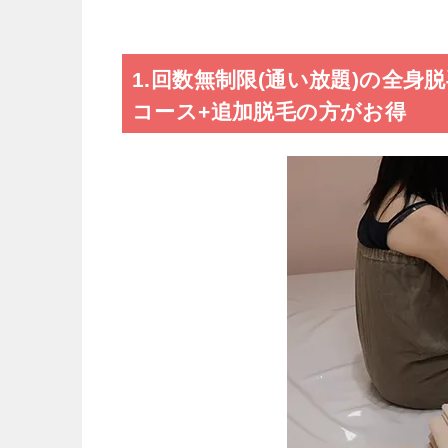
1.回数無制限(通い放題)の全
コース+追加脱毛の方がお得