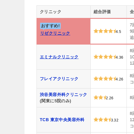
クリニック
総合評価
全
7
おすすめ!
9
4.5
リゼクリニック
追
8
エミナルクリニック
1
4.36
1
8
フレイアクリニック
4.26
コ
渋谷美容外科クリニック
8
2.26
(関東に5院のみ)
8
TCB 東京中央美容外科
1
3.32
コ