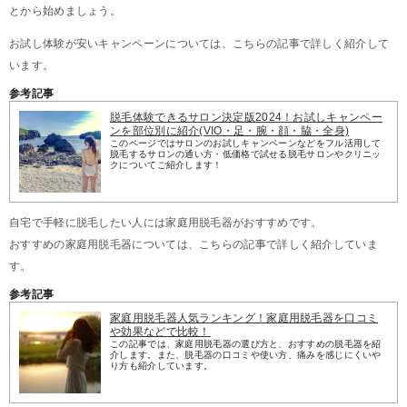
とから始めましょう。
お試し体験が安いキャンペーンについては、こちらの記事で詳しく紹介して
います。
参考記事
脱毛体験できるサロン決定版2024！お試しキャンペー
ンを部位別に紹介(VIO・足・腕・顔・脇・全身)
このページではサロンのお試しキャンペーンなどをフル活用して
脱毛するサロンの通い方・低価格で試せる脱毛サロンやクリニッ
クについてご紹介します！
自宅で手軽に脱毛したい人には家庭用脱毛器がおすすめです。
おすすめの家庭用脱毛器については、こちらの記事で詳しく紹介していま
す。
参考記事
家庭用脱毛器人気ランキング！家庭用脱毛器を口コミ
や効果などで比較！
この記事では、家庭用脱毛器の選び方と、おすすめの脱毛器を紹
介します。また、脱毛器の口コミや使い方、痛みを感じにくいや
り方も紹介しています。