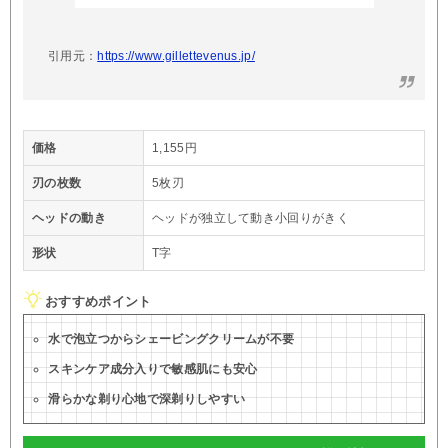
引用元：
https://www.gillettevenus.jp/
価格
1,155円
刃の枚数
5枚刃
ヘッドの動き
ヘッドが独立して動き小回りがきく
形状
T字
おすすめポイント
水で泡立つからシェービングクリームが不要
スキンケア成分入りで敏感肌にも安心
滑らかな剃り心地で深剃りしやすい