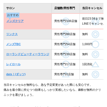
サロン
店舗数/男性専門
当日キャンセル
おすすめ
前日23:59まで無料
メンズクリア
男性専門/106店舗
LINEでキャンセル
リンクス
男性専門/88店舗
無料
メンズTBC
男性専門/54店舗
1,000円
ローランドビューティーラウンジ
男性専門/39店舗
無料
レイロール
男性専門/17店舗
1回消化
dats！(ダッツ)
男性専門/2店舗
無料
当日キャンセルが無料なら、急な予定変更があった際にも安心です。
痛みを最小限に抑えつつ効果もしっかり実感したいなら、麻酔が無料のクリ
ニックを選びましょう。