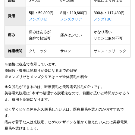
回数
5～6回
8～10回
本数により異なる
5回：59,800円
8回：110,660円
800本：117,480円
費用
メンズリゼ
メンズクリア
メンズTBC
痛みはあるが
かなり痛い
痛み
痛みは少ない
麻酔で軽減可
サロンは麻酔不可
施術機関
クリニック
サロン
サロン・クリニック
※価格は税込で表示しています。
※回数・費用は髭剃りが楽になるまでの目安
※メンズリゼとメンズクリアはヒゲ全体脱毛の料金
永久脱毛ができるのは、医療脱毛と美容電気脱毛の2つです。
美容電気脱毛は1本ずつ処理する脱毛法なので、範囲が広いと時間がかかるう
え、費用も高額になります。
安く早くヒゲ全体を永久脱毛したい人は、医療脱毛を選ぶのがおすすめで
す。
痛みが苦手な人は光脱毛、ヒゲのデザインを細かく整えたい人には美容電気
脱毛を選びましょう。