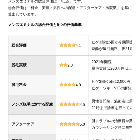
メンズエミナルの総合評価は「4.1点」です。
総合評価は「料金・実績・男性への配慮・アフターケア・医院数」を基に
算出しています。
メンズエミナルの総合評価と5つの評価基準
ヒゲ3部位5回が今回調査し
総合評価
4.1
麻酔が毎回無料、夜21時ま
2021年開院
脱毛実績
2.0
脱毛実績は200万件以上
ヒゲ3部位5回12,000円、ヒゲ
脱毛料金
4.0
ヒゲ・ワキ・VIOの麻酔が毎
男性専門院、施術者は男性o
メンズ脱毛に対する配慮
4.5
21時まで診療を行っている
肌トラブルの治療費や薬代
アフターケア
5.0
カウンセリング時に無料で