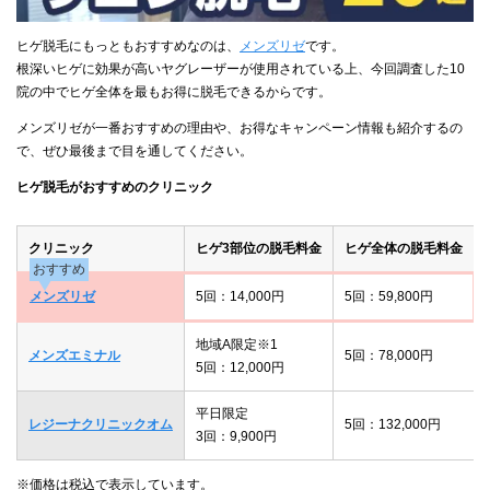
ヒゲ脱毛にもっともおすすめなのは、
メンズリゼ
です。
根深いヒゲに効果が高いヤグレーザーが使用されている上、今回調査した10
院の中でヒゲ全体を最もお得に脱毛できるからです。
メンズリゼが一番おすすめの理由や、お得なキャンペーン情報も紹介するの
で、ぜひ最後まで目を通してください。
ヒゲ脱毛がおすすめのクリニック
クリニック
ヒゲ3部位の脱毛料金
ヒゲ全体の脱毛料金
おすすめ
メンズリゼ
5回：14,000円
5回：59,800円
地域A限定※1
メンズエミナル
5回：78,000円
5回：12,000円
平日限定
レジーナクリニックオム
5回：132,000円
3回：9,900円
※価格は税込で表示しています。