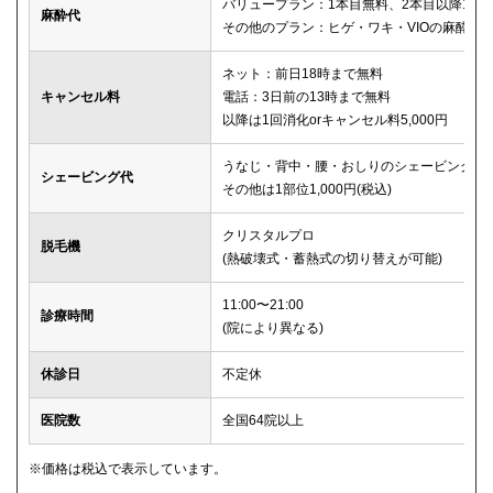
バリュープラン：1本目無料、2本目以降1本2,
麻酔代
その他のプラン：ヒゲ・ワキ・VIOの麻酔が
ネット：前日18時まで無料
キャンセル料
電話：3日前の13時まで無料
以降は1回消化orキャンセル料5,000円
うなじ・背中・腰・おしりのシェービングは
シェービング代
その他は1部位1,000円(税込)
クリスタルプロ
脱毛機
(熱破壊式・蓄熱式の切り替えが可能)
11:00〜21:00
診療時間
(院により異なる)
休診日
不定休
医院数
全国64院以上
※価格は税込で表示しています。