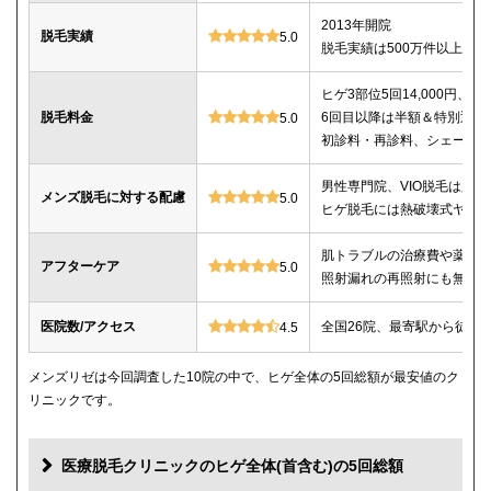
2013年開院
脱毛実績
5.0
脱毛実績は500万件以上
ヒゲ3部位5回14,000円、ヒゲ
脱毛料金
6回目以降は半額＆特別返金
5.0
初診料・再診料、シェービ
男性専門院、VIO脱毛は必
メンズ脱毛に対する配慮
5.0
ヒゲ脱毛には熱破壊式ヤグ
肌トラブルの治療費や薬代
アフターケア
5.0
照射漏れの再照射にも無料
医院数/アクセス
全国26院、最寄駅から徒歩
4.5
メンズリゼは今回調査した10院の中で、ヒゲ全体の5回総額が最安値のク
リニックです。
医療脱毛クリニックのヒゲ全体(首含む)の5回総額