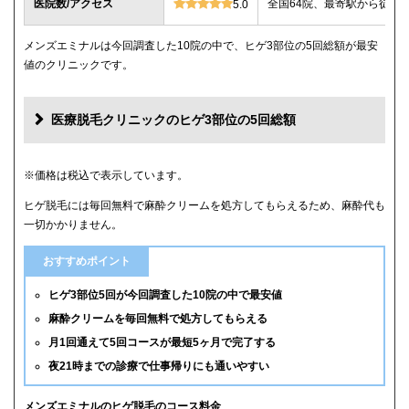
医院数/アクセス
全国64院、最寄駅から徒歩
5.0
メンズエミナルは今回調査した10院の中で、ヒゲ3部位の5回総額が最安
値のクリニックです。
医療脱毛クリニックのヒゲ3部位の5回総額
クリニック
ヒゲ3部位の5回総額
※価格は税込で表示しています。
ヒゲ脱毛には毎回無料で麻酔クリームを処方してもらえるため、麻酔代も
メンズエミナル
12,000円
一切かかりません。
メンズリゼ
14,000円
おすすめポイント
湘南美容クリニック
16,800円(6回)
ヒゲ3部位5回が今回調査した10院の中で最安値
麻酔クリームを毎回無料で処方してもらえる
レジーナクリニックオム
39,800円
月1回通えて5回コースが最短5ヶ月で完了する
夜21時までの診療で仕事帰りにも通いやすい
ゴリラクリニック
39,800円(平日6回)
メンズルシアクリニック
43,120円(平日5回)
メンズエミナルのヒゲ脱毛のコース料金