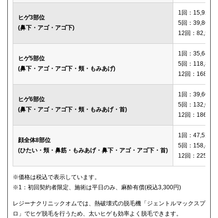
1回：15,920円
ヒゲ3部位
5回：39,800円
(鼻下・アゴ・アゴ下)
12回：82,560
1回：35,640円
ヒゲ5部位
5回：118,800
(鼻下・アゴ・アゴ下・頬・もみあげ)
12回：168,12
1回：39,600円
ヒゲ6部位
5回：132,000
(鼻下・アゴ・アゴ下・頬・もみあげ・首)
12回：186,00
1回：47,520円
顔全体8部位
5回：158,400
(ひたい・頬・鼻筋・もみあげ・鼻下・アゴ・アゴ下・首)
12回：225,00
※価格は税込で表示しています。
※1：初回契約者限定、施術は平日のみ、麻酔有償(税込3,300円)
レジーナクリニックオムでは、熱破壊式の脱毛機「ジェントルマックスプ
ロ」でヒゲ脱毛を行うため、太いヒゲも効率よく脱毛できます。