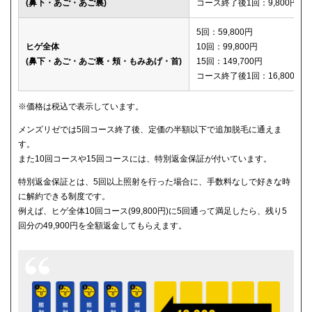
(鼻下・あご・あご裏)
コース終了後1回：9,800円
メディカルエピレーションクリニック
150,600円
5回：59,800円
ヒゲ全体
10回：99,800円
(鼻下・あご・あご裏・頬・もみあげ・首)
15回：149,700円
コース終了後1回：16,800円
※価格は税込で表示しています。
メンズリゼでは5回コース終了後、定価の半額以下で追加脱毛に通えま
す。
また10回コースや15回コースには、特別返金保証が付いています。
特別返金保証とは、5回以上照射を行った場合に、手数料なしで好きな時
に解約できる制度です。
例えば、ヒゲ全体10回コース(99,800円)に5回通って満足したら、残り5
回分の49,900円を全額返金してもらえます。