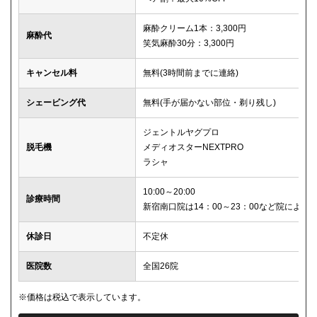
麻酔クリーム1本：3,300円
麻酔代
笑気麻酔30分：3,300円
キャンセル料
無料(3時間前までに連絡)
シェービング代
無料(手が届かない部位・剃り残し)
ジェントルヤグプロ
脱毛機
メディオスターNEXTPRO
ラシャ
10:00～20:00
診療時間
新宿南口院は14：00～23：00など院により
休診日
不定休
医院数
全国26院
※価格は税込で表示しています。