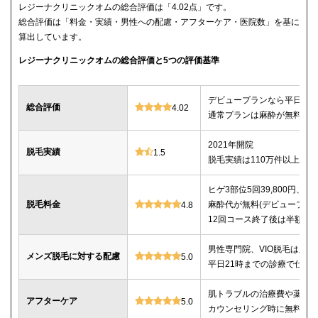
レジーナクリニックオムの総合評価は「4.02点」です。
総合評価は「料金・実績・男性への配慮・アフターケア・医院数」を基に
算出しています。
レジーナクリニックオムの総合評価と5つの評価基準
デビュープランなら平日限定で
総合評価
4.02
通常プランは麻酔が無料、全
2021年開院
脱毛実績
1.5
脱毛実績は110万件以上
ヒゲ3部位5回39,800円、ヒゲ
脱毛料金
麻酔代が無料(デビュープランの
4.8
12回コース終了後は半額で
男性専門院、VIO脱毛は必
メンズ脱毛に対する配慮
5.0
平日21時までの診療で仕事
肌トラブルの治療費や薬代
アフターケア
5.0
カウンセリング時に無料で