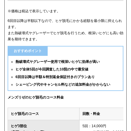
クリニック
ヒゲ全体(首含む)の5回総額
※価格は税込で表示しています。
6回目以降は半額以下なので、ヒゲ脱毛にかかる総額を最小限に抑えられ
メンズリゼ
59,800円
ます。
また熱破壊式ヤグレーザーでヒゲ脱毛を行うため、根深いヒゲにも高い効
メンズルシアクリニック
61,600円(平日5回)
果を期待できます。
湘南美容クリニック
65,880円(6回)
おすすめポイント
渋谷美容外科クリニック
74,800円(首あご裏除く)
熱破壊式ヤグレーザー使用で根深いヒゲに効果が高い
ヒゲ全体5回が今回調査した10院の中で最安値
ゴリラクリニック
76,800円(平日6回)
6回目以降は半額＆特別返金保証付きのプランあり
シェービング代やキャンセル料などの追加料金がかからない
メンズエミナル
78,000円
ダビデクリニック
79,000円(6回)
メンズリゼのヒゲ脱毛のコース料金
ウィルビークリニックブラック
88,000円
ヒゲ脱毛のコース
回数・料金
レジーナクリニックオム
132,000円
ヒゲ3部位
5回：14,000円