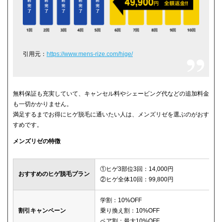
引用元：
https://www.mens-rize.com/hige/
無料保証も充実していて、キャンセル料やシェービング代などの追加料金
も一切かかりません。
満足するまでお得にヒゲ脱毛に通いたい人は、メンズリゼを選ぶのがおす
すめです。
メンズリゼの特徴
①ヒゲ3部位3回：14,000円
おすすめのヒゲ脱毛プラン
②ヒゲ全体10回：99,800円
学割：10%OFF
割引キャンペーン
乗り換え割：10%OFF
ペア割：最大10%OFF