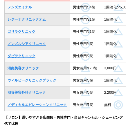
メンズエミナル
男性専門/64院
1回消化or5,000
レジーナクリニックオム
男性専門/21院
1回消化
ゴリラクリニック
男性専門/21院
1回消化
メンズルシアクリニック
男性専門/4院
1回消化
ダビデクリニック
男性専門/2院
1回消化
湘南美容クリニック
男女兼用/170院
3,000円
ウィルビークリニックブラック
男女兼用/3院
1回消化
渋谷美容外科クリニック
男女兼用/5院
2,200円
メディカルエピレーションクリニック
男女兼用/1院
無料
【サロン】通いやすさを店舗数・男性専門・当日キャンセル・シェービング
代で比較