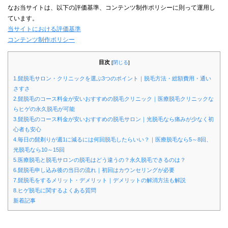
なお当サイトは、以下の評価基準、コンテンツ制作ポリシーに則って運用し
ています。
当サイトにおける評価基準
コンテンツ制作ポリシー
目次
[
閉じる
]
1.髭脱毛サロン・クリニックを選ぶ3つのポイント｜脱毛方法・総額費用・通い
さすさ
2.髭脱毛のコース料金が安いおすすめの脱毛クリニック｜医療脱毛クリニックな
らヒゲの永久脱毛が可能
3.髭脱毛のコース料金が安いおすすめの脱毛サロン｜光脱毛なら痛みが少なく初
心者も安心
4.毎日の髭剃りが週1に減るには何回脱毛したらいい？｜医療脱毛なら5～8回、
光脱毛なら10～15回
5.医療脱毛と脱毛サロンの脱毛はどう違うの？永久脱毛できるのは？
6.髭脱毛申し込み後の当日の流れ｜初回はカウンセリングが必要
7.髭脱毛をするメリット・デメリット｜デメリットの解消方法も解説
8.ヒゲ脱毛に関するよくある質問
新着記事