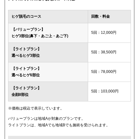
ウィルビークリニックブラック
49,500円
ヒゲ脱毛のコース
回数・料金
渋谷美容外科クリニック
52,800円
【バリュープラン】
5回：12,000円
ヒゲ3部位(鼻下・あご上・あご下)
メディカルエピレーションクリニック
84,000円(6回)
【ライトプラン】
ダビデクリニック
プランなし
5回：38,500円
選べるヒゲ3部位
【ライトプラン】
5回：78,000円
選べるヒゲ6部位
【ライトプラン】
5回：103,000円
全顔8部位
※価格は税込で表示しています。
バリュープランは地域Aが対象のプランです。
ライトプランは、地域Aでも地域Bでも施術を受けられます。