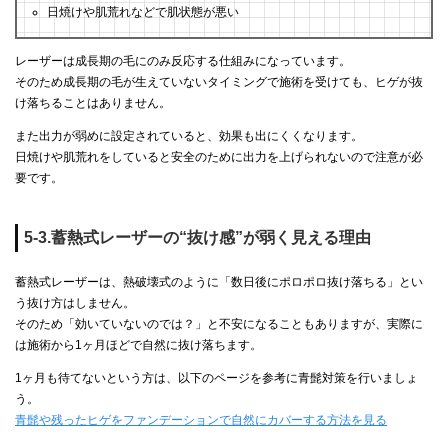
日焼けや肌荒れなどで肌状態が悪い
レーザーは成長期の毛にのみ反応する仕組みになっています。
そのため成長期の毛が生えていないタイミングで施術を受けても、ヒゲが抜
け落ちることはありません。
また出力が弱めに設定されていると、効果も出にくくなります。
日焼けや肌荒れをしていると安全のために出力を上げられないので注意が必
要です。
5-3.蓄熱式レーザーの“抜け感”が弱く見える理由
蓄熱式レーザーは、熱破壊式のように「数日後にポロポロ抜け落ちる」とい
う抜け方はしません。
そのため「効いていないのでは？」と不安になることもありますが、実際に
は施術から1ヶ月ほどで自然に抜け落ちます。
1ヶ月も待てないという方は、以下のページを参考に青髭対策を行いましょ
う。
青髭や残ったヒゲをファンデーションで自然にカバーする方法を見る