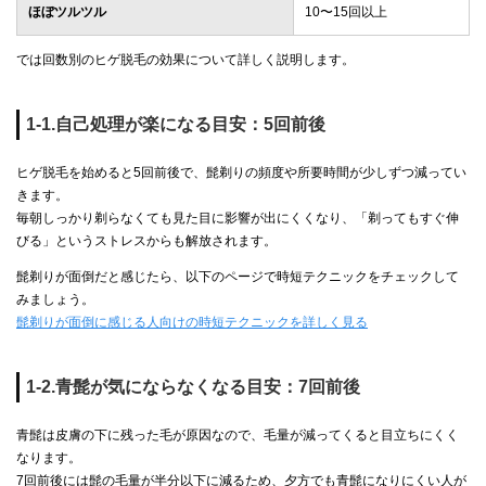
ほぼツルツル
10〜15回以上
では回数別のヒゲ脱毛の効果について詳しく説明します。
1-1.自己処理が楽になる目安：5回前後
ヒゲ脱毛を始めると5回前後で、髭剃りの頻度や所要時間が少しずつ減ってい
きます。
毎朝しっかり剃らなくても見た目に影響が出にくくなり、「剃ってもすぐ伸
びる」というストレスからも解放されます。
髭剃りが面倒だと感じたら、以下のページで時短テクニックをチェックして
みましょう。
髭剃りが面倒に感じる人向けの時短テクニックを詳しく見る
1-2.青髭が気にならなくなる目安：7回前後
青髭は皮膚の下に残った毛が原因なので、毛量が減ってくると目立ちにくく
なります。
7回前後には髭の毛量が半分以下に減るため、夕方でも青髭になりにくい人が