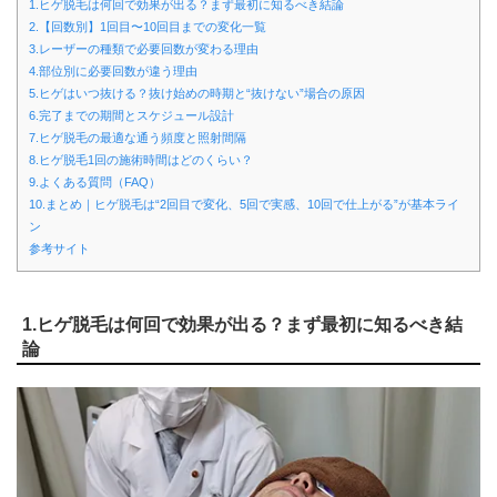
1.ヒゲ脱毛は何回で効果が出る？まず最初に知るべき結論
2.【回数別】1回目〜10回目までの変化一覧
3.レーザーの種類で必要回数が変わる理由
4.部位別に必要回数が違う理由
5.ヒゲはいつ抜ける？抜け始めの時期と“抜けない”場合の原因
6.完了までの期間とスケジュール設計
7.ヒゲ脱毛の最適な通う頻度と照射間隔
8.ヒゲ脱毛1回の施術時間はどのくらい？
9.よくある質問（FAQ）
10.まとめ｜ヒゲ脱毛は“2回目で変化、5回で実感、10回で仕上がる”が基本ライ
ン
参考サイト
1.ヒゲ脱毛は何回で効果が出る？まず最初に知るべき結
論