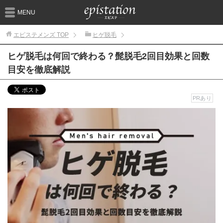
MENU
エピステメンズ
TOP
ヒゲ脱毛
ヒゲ脱毛は何回で終わる？髭脱毛2回目効果と回数
目安を徹底解説
PRあり