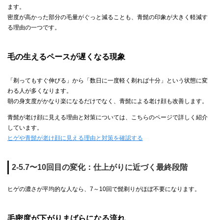
ます。
密度が高かった部分の毛量がぐっと減ることも、青髭の印象が大きく軽減す
る理由の一つです。
毛の生えるペースが遅くなる現象
「剃ってもすぐ伸びる」から「数日に一度軽く剃れば十分」という状態に変
わる人が多くなります。
朝の身支度がかなり楽になるだけでなく、青髭による老け顔も改善します。
青髭が老け顔に見える理由と対策については、こちらのページで詳しく紹介
しています。
ヒゲや青髭が老け顔に見える理由と対策を確認する
2-5.7〜10回目の変化：仕上がりに近づく最終段階
ヒゲの濃さが平均的な人なら、7～10回で髭剃りがほぼ不要になります。
毛密度が下がりまばらになる流れ