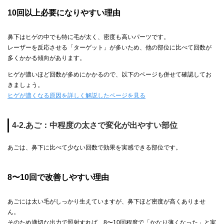
10回以上必要になりやすい理由
鼻下はヒゲの中でも特に毛が太く、密度も高いパーツです。
レーザーを反応させる「ターゲット」が多いため、他の部位に比べて回数が
多くかかる傾向があります。
ヒゲが濃いほど回数が多めにかかるので、以下のページも併せて確認してお
きましょう。
ヒゲが濃くなる原因を詳しく解説したページを見る
4-2.あご：中程度の太さで変化が出やすい部位
あごは、鼻下に比べて少ない回数で効果を実感できる部位です。
8〜10回で改善しやすい理由
あごには太い毛がしっかり生えていますが、鼻下ほど密度が高くありませ
ん。
そのため適切な出力で照射すれば、8〜10回程度で「かなり薄くなった」と実