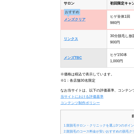
サロン
初回限定キャ
おすすめ
ヒゲ全体1回
メンズクリア
980円
30分脱毛し放
リンクス
900円
ヒゲ150本
メンズTBC
1,000円
※価格は税込で表示しています。
※1：各店舗30名限定
なお当サイトは、以下の評価基準、コンテン
当サイトにおける評価基準
コンテンツ制作ポリシー
1.髭脱毛サロン・クリニックを選ぶ3つのポイ
2.髭脱毛のコース料金が安いおすすめの脱毛