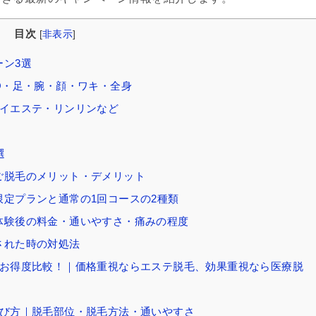
目次
[
非表示
]
ーン3選
IO・足・腕・顔・ワキ・全身
ェイエステ・リンリンなど
選
ご脱毛のメリット・デメリット
限定プランと通常の1回コースの2種類
体験後の料金・通いやすさ・痛みの程度
された時の対処法
のお得度比較！｜価格重視ならエステ脱毛、効果重視なら医療脱
選び方｜脱毛部位・脱毛方法・通いやすさ