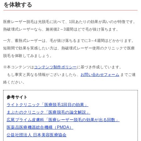
を体験する
医療レーザー脱毛は光脱毛に比べて、1回あたりの効果が高いのが特徴です。
熱破壊式レーザーなら、施術後2～3週間ほどで毛が抜け落ちます。
一方、蓄熱式レーザーは、毛が抜け落ちるまでに3～4週間ほどかかります。
短期間で効果を実感したい方は、熱破壊式レーザー使用のクリニックで医療
脱毛を体験してみましょう。
※本コンテンツは
コンテンツ制作ポリシー
に基づき作成しています。
もし事実と異なる情報がございましたら、
お問い合わせフォーム
までご連
絡ください。
参考サイト
ライトクリニック「医療脱毛1回目の効果」
まぶたのクリニック「医療脱毛の論文解説」
広尾プライム皮膚科「医療レーザー脱毛の効果が出る回数」
医薬品医療機器総合機構（PMDA）
公益社団法人 日本美容医療協会