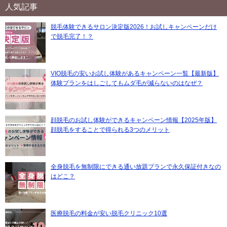
人気記事
脱毛体験できるサロン決定版2026！お試しキャンペーンだけ
で脱毛完了！？
VIO脱毛の安いお試し体験があるキャンペーン一覧【最新版】
体験プランをはしごしてもムダ毛が減らないのはなぜ？
顔脱毛のお試し体験ができるキャンペーン情報【2025年版】
顔脱毛をすることで得られる3つのメリット
全身脱毛を無制限にできる通い放題プランで永久保証付きなの
はどこ？
医療脱毛の料金が安い脱毛クリニック10選