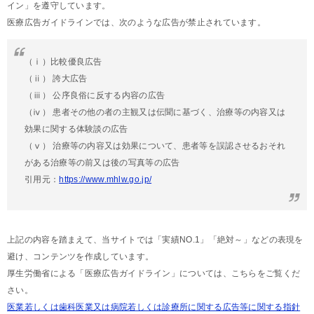
イン」を遵守しています。
医療広告ガイドラインでは、次のような広告が禁止されています。
（ⅰ）比較優良広告
（ⅱ） 誇大広告
（ⅲ） 公序良俗に反する内容の広告
（ⅳ） 患者その他の者の主観又は伝聞に基づく、治療等の内容又は
効果に関する体験談の広告
（ⅴ） 治療等の内容又は効果について、患者等を誤認させるおそれ
がある治療等の前又は後の写真等の広告
引用元：
https://www.mhlw.go.jp/
上記の内容を踏まえて、当サイトでは「実績NO.1」「絶対～」などの表現を
避け、コンテンツを作成しています。
厚生労働省による「医療広告ガイドライン」については、こちらをご覧くだ
さい。
医業若しくは歯科医業又は病院若しくは診療所に関する広告等に関する指針