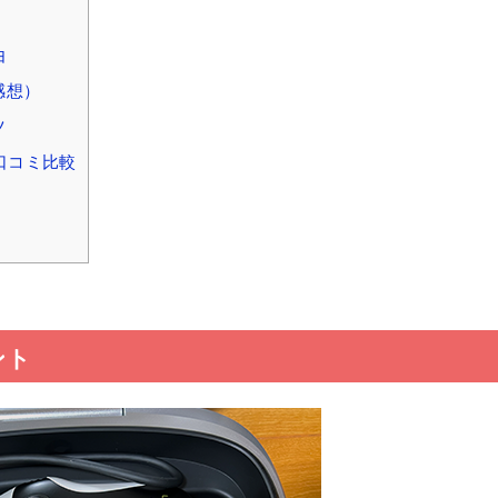
由
感想）
ツ
口コミ比較
ント