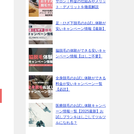
サロン｜料金の仕組みやメリッ
ト・デメリットを徹底解説
足・ひざ下脱毛のお試し体験が
安いキャンペーン情報【最新】
脇脱毛の体験ができる安いキャ
ンペーン情報【はしご不要】
全身脱毛のお試し体験ができる
料金が安いキャンペーン一覧
【必読】
医療脱毛のお試し体験キャンペ
ーン情報一覧【2025最新】お
試しプランをはしごしてツルツ
ルになれる？