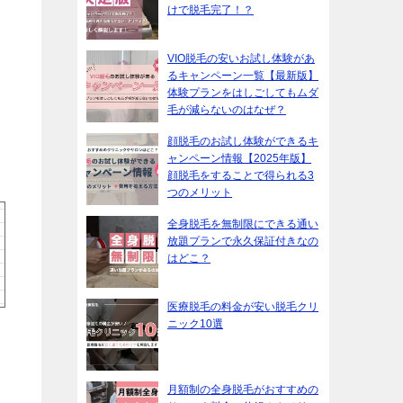
けで脱毛完了！？
VIO脱毛の安いお試し体験があ
るキャンペーン一覧【最新版】
体験プランをはしごしてもムダ
毛が減らないのはなぜ？
顔脱毛のお試し体験ができるキ
ャンペーン情報【2025年版】
顔脱毛をすることで得られる3
つのメリット
全身脱毛を無制限にできる通い
放題プランで永久保証付きなの
はどこ？
医療脱毛の料金が安い脱毛クリ
ニック10選
月額制の全身脱毛がおすすめの