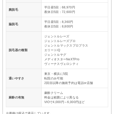
平日昼5回：68,970円
腕脱毛
夜休日5回：72,600円
平日昼5回：8,360円
脇脱毛
夜休日5回：8,800円
ジェントルレーズ
ジェントルレーズプロ
ジェントルマックスプロプラス
脱毛器の種類
エリートiQ
ジェントルヤグ
メディオスターNeXTPro
ヴィーナスヴェロシティ
東京・横浜に5院
通いやすさ
転院のみ可能
2回目以降の施術予約は電話or店舗
麻酔クリーム
麻酔の有無
料金は範囲により異なる
VIOで4,000円～6,000円ほど
※価格は税込で表示しています。