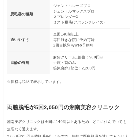
ジェントルレーズプロ
ジェントルマックスプロ
脱毛器の種類
スプレンダーX
ミスト脱毛(アバランチレイズ)
全国140院以上
通いやすさ
毎回好きな院に予約可能
2回目以降もWeb予約可
麻酔クリーム1部位：980円※
麻酔の有無
※顔・首のみ
笑気麻酔1部位：2,200円
※価格は税込で表示しています。
両脇脱毛が5回2,050円の湘南美容クリニック
湘南美容クリニックは全国に140院以上あるため、どこに住んでいても
無理なく通えます。
2,050円で5回も脇脱毛を行えるので、気軽に医療脱毛を試してみたい人