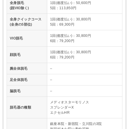
全身脱毛
1回(都度払い)：50,600円
(顔VIO除く)
5回：113,850円
全身クイックコース
1回(都度払い)：30,800円
(全身の5部位)
5回：69,300円
1回(都度払い)：30,800円
VIO脱毛
6回：79,200円
1回(都度払い)：30,800円
顔脱毛
6回：79,200円
腕全体脱毛
–
足全体脱毛
–
脇脱毛
–
メディオスターモリノス
脱毛器の種類
スプレンダーX
エクセルHR
銀座本院・新宿院・立川院の3院
毎回好きな院に予約可能