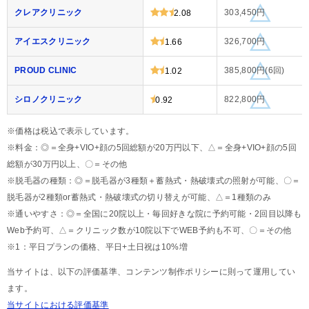
クレアクリニック
303,450円
2.08
アイエスクリニック
326,700円
1.66
PROUD CLINIC
385,800円(6回)
1.02
シロノクリニック
822,800円
0.92
※価格は税込で表示しています。
※料金：◎＝全身+VIO+顔の5回総額が20万円以下、△＝全身+VIO+顔の5回
総額が30万円以上、〇＝その他
※脱毛器の種類：◎＝脱毛器が3種類＋蓄熱式・熱破壊式の照射が可能、〇＝
脱毛器が2種類or蓄熱式・熱破壊式の切り替えが可能、△＝1種類のみ
※通いやすさ：◎＝全国に20院以上・毎回好きな院に予約可能・2回目以降も
Web予約可、△＝クリニック数が10院以下でWEB予約も不可、〇＝その他
※1：平日プランの価格、平日+土日祝は10%増
当サイトは、以下の評価基準、コンテンツ制作ポリシーに則って運用してい
ます。
当サイトにおける評価基準