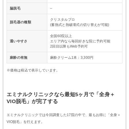
脇脱毛
–
クリスタルプロ
脱毛器の種類
(蓄熱式と熱破壊式の切り替えが可能)
全国60院以上
通いやすさ
エリア内なら毎回好きな院に予約可能
2回目以降もWeb予約可
麻酔の有無
麻酔クリーム1本：3,300円
※価格は税込で表示しています。
エミナルクリニックなら最短5ヶ月で「全身＋
VIO脱毛」が完了する
エミナルクリニックでは今回調査した17院の中で、最もお得に「全身＋
VIO脱毛」を行えます。