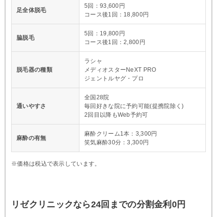
5回：93,600円
足全体脱毛
コース後1回：18,800円
5回：19,800円
脇脱毛
コース後1回：2,800円
ラシャ
脱毛器の種類
メディオスターNeXT PRO
ジェントルヤグ・プロ
全国28院
通いやすさ
毎回好きな院に予約可能(提携院除く)
2回目以降もWeb予約可
麻酔クリーム1本：3,300円
麻酔の有無
笑気麻酔30分：3,300円
※価格は税込で表示しています。
リゼクリニックなら24回までの分割金利0円