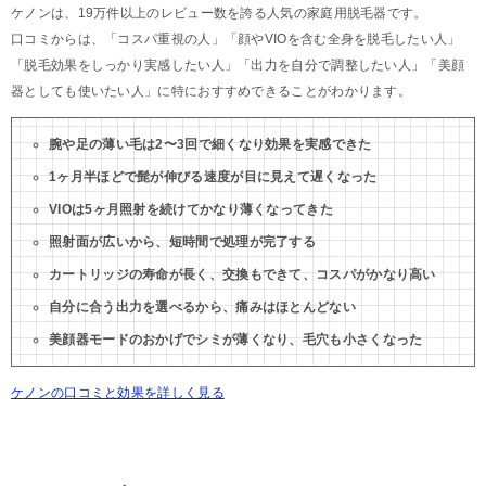
ケノンは、19万件以上のレビュー数を誇る人気の家庭用脱毛器です。
口コミからは、「コスパ重視の人」「顔やVIOを含む全身を脱毛したい人」
「脱毛効果をしっかり実感したい人」「出力を自分で調整したい人」「美顔
器としても使いたい人」に特におすすめできることがわかります。
腕や足の薄い毛は2〜3回で細くなり効果を実感できた
1ヶ月半ほどで髭が伸びる速度が目に見えて遅くなった
VIOは5ヶ月照射を続けてかなり薄くなってきた
照射面が広いから、短時間で処理が完了する
カートリッジの寿命が長く、交換もできて、コスパがかなり高い
自分に合う出力を選べるから、痛みはほとんどない
美顔器モードのおかげでシミが薄くなり、毛穴も小さくなった
ケノンの口コミと効果を詳しく見る