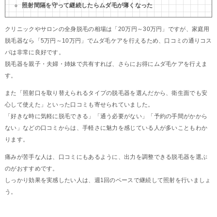
照射間隔を守って継続したらムダ毛が薄くなった
クリニックやサロンの全身脱毛の相場は「20万円～30万円」ですが、家庭用
脱毛器なら「5万円～10万円」でムダ毛ケアを行えるため、口コミの通りコス
パは非常に良好です。
脱毛器を親子・夫婦・姉妹で共有すれば、さらにお得にムダ毛ケアを行えま
す。
また「照射口を取り替えられるタイプの脱毛器を選んだから、衛生面でも安
心して使えた」といった口コミも寄せられていました。
「好きな時に気軽に脱毛できる」「通う必要がない」「予約の手間がかから
ない」などの口コミからは、手軽さに魅力を感じている人が多いこともわか
ります。
痛みが苦手な人は、口コミにもあるように、出力を調整できる脱毛器を選ぶ
のがおすすめです。
しっかり効果を実感したい人は、週1回のペースで継続して照射を行いましょ
う。