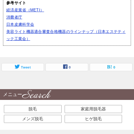
参考サイト
経済産業省（METI）
消費者庁
日本皮膚科学会
美容ライト機器適合審査合格機器のラインナップ（日本エステティ
ック工業会）
Tweet
0
0
メニュー
脱毛
家庭用脱毛器
メンズ脱毛
ヒゲ脱毛