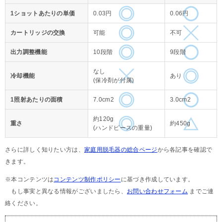
1ショットあたりの単価
0.03円
0.06円
カートリッジの交換
可能
不可
出力調整機能
10段階
9段階
なし
冷却機能
あり
(保冷剤が付属)
1照射あたりの面積
7.0cm2
3.0cm2
約120g
重さ
約450g
(ハンドピースの重量)
さらに詳しく知りたい方は、
家庭用脱毛器の総合ページ
から各記事を確認で
きます。
※本コンテンツは
コンテンツ制作ポリシー
に基づき作成しています。
もし事実と異なる情報がございましたら、
お問い合わせフォーム
までご連
絡ください。