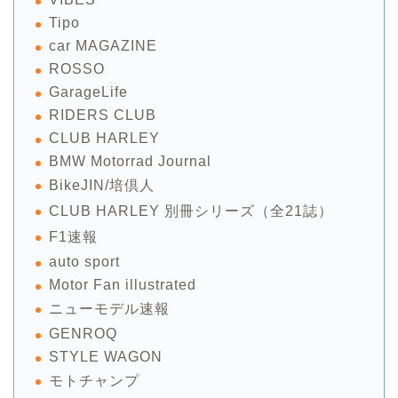
Tipo
car MAGAZINE
ROSSO
GarageLife
RIDERS CLUB
CLUB HARLEY
BMW Motorrad Journal
BikeJIN/培倶人
CLUB HARLEY 別冊シリーズ（全21誌）
F1速報
auto sport
Motor Fan illustrated
ニューモデル速報
GENROQ
STYLE WAGON
モトチャンプ