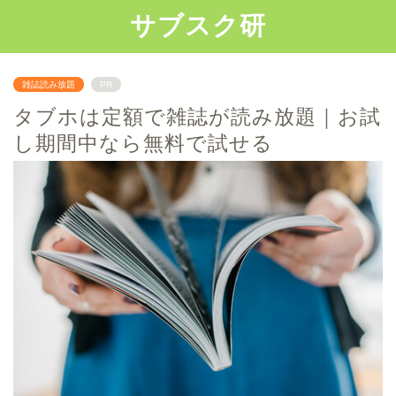
サブスク研
雑誌読み放題
PR
タブホは定額で雑誌が読み放題｜お試
し期間中なら無料で試せる