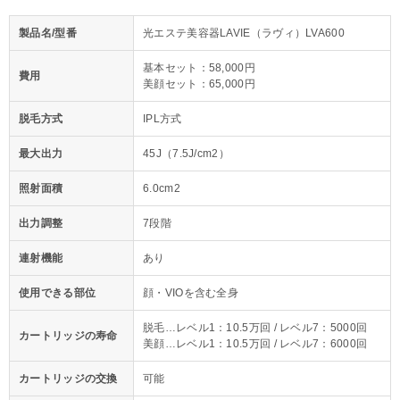
製品名/型番
光エステ美容器LAVIE（ラヴィ）LVA600
基本セット：58,000円
費用
美顔セット：65,000円
脱毛方式
IPL方式
最大出力
45J（7.5J/cm2）
照射面積
6.0cm2
出力調整
7段階
連射機能
あり
使用できる部位
顔・VIOを含む全身
脱毛…レベル1：10.5万回 / レベル7：5000回
カートリッジの寿命
美顔…レベル1：10.5万回 / レベル7：6000回
カートリッジの交換
可能