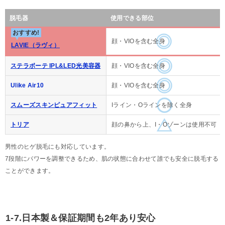
脱毛器
使用できる部位
おすすめ!
顔・VIOを含む全身
LAVIE（ラヴィ）
ステラボーテ IPL&LED光美容器
顔・VIOを含む全身
Ulike Air10
顔・VIOを含む全身
スムーズスキンピュアフィット
Iライン・Oラインを除く全身
トリア
顔の鼻から上、I・Oゾーンは使用不可
男性のヒゲ脱毛にも対応しています。
7段階にパワーを調整できるため、肌の状態に合わせて誰でも安全に脱毛する
ことができます。
1-7.日本製＆保証期間も2年あり安心