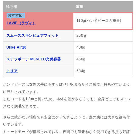
脱毛器
重量
おすすめ!
110g(ハンドピースの重量)
LAVIE（ラヴィ）
スムーズスキンピュアフィット
250ｇ
Ulike Air10
408g
ステラボーテ IPL&LED光美容器
450g
トリア
584g
ハンドピースは女性の手にもすっぽりと収まるサイズ感で、持ちやすいよう
に設計されています。
またコードも1.8mと長いため、本体を動かさなくても、全身どこでもストレ
スなく脱毛できます。
さらに鏡がない場所でも安全にケアできるように、蓋の裏には大きな鏡も付
いています。
ミュートモードが搭載されており、夜間でも気兼ねなく使用できる点も好評