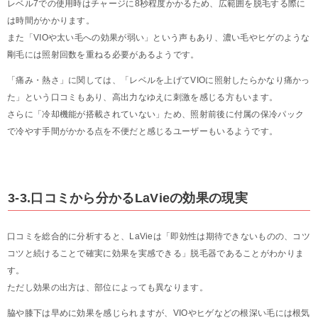
レベル7での使用時はチャージに8秒程度かかるため、広範囲を脱毛する際に
は時間がかかります。
また「VIOや太い毛への効果が弱い」という声もあり、濃い毛やヒゲのような
剛毛には照射回数を重ねる必要があるようです。
「痛み・熱さ」に関しては、「レベルを上げてVIOに照射したらかなり痛かっ
た」という口コミもあり、高出力なゆえに刺激を感じる方もいます。
さらに「冷却機能が搭載されていない」ため、照射前後に付属の保冷パック
で冷やす手間がかかる点を不便だと感じるユーザーもいるようです。
3-3.口コミから分かるLaVieの効果の現実
口コミを総合的に分析すると、LaVieは「即効性は期待できないものの、コツ
コツと続けることで確実に効果を実感できる」脱毛器であることがわかりま
す。
ただし効果の出方は、部位によっても異なります。
脇や膝下は早めに効果を感じられますが、VIOやヒゲなどの根深い毛には根気