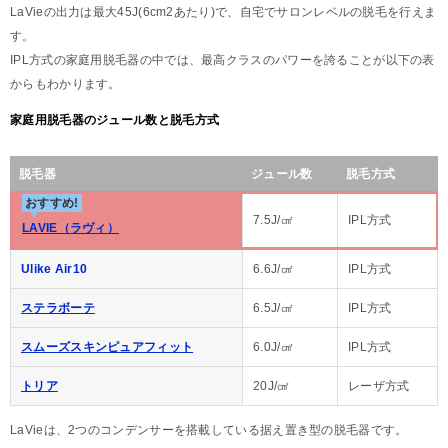
LaVieの出力は最大45J(6cm2あたり)で、自宅でサロンレベルの脱毛を行えま
す。
IPL方式の家庭用脱毛器の中では、最高クラスのパワーを誇ることが以下の表
からもわかります。
家庭用脱毛器のジュール数と脱毛方式
脱毛器
ジュール数
脱毛方式
おすすめ!
7.5J/㎠
IPL方式
LAVIE（ラヴィ）
Ulike Air10
6.6J/㎠
IPL方式
ステラボーテ
6.5J/㎠
IPL方式
スムーズスキンピュアフィット
6.0J/㎠
IPL方式
トリア
20J/㎠
レーザ方式
LaVieは、2つのコンデンサーを搭載している据え置き型の脱毛器です。