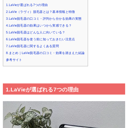
1.LaVieが選ばれる7つの理由
2.LaVie（ラヴィ）脱毛器とは？基本情報と特徴
3.LaVie脱毛器の口コミ・評判から分かる効果の実態
4.LaVie脱毛器の効果はいつから実感できる？
5.LaVie脱毛器はどんな人に向いている？
6.LaVie脱毛器を使う前に知っておきたい注意点
7.LaVie脱毛器に関するよくある質問
8.まとめ｜LaVie脱毛器の口コミ・効果を踏まえた結論
参考サイト
1.LaVieが選ばれる7つの理由