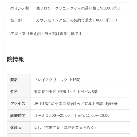
のりかえ割
他サロン・クリニックからの乗り換えで3,000円OFF
当日割
カウンセリング当日の契約で最大130,000円OFF
ペア割・乗り換え割・当日割は併用可能です。
院情報
院名
フレイアクリニック 上野院
住所
東京都台東区上野6-14-6 山田ビル8階
アクセス
JR上野駅 広小路口 徒歩1分／京成上野駅 徒歩3分
診療時間
月〜金 12:00〜21:00／土日祝 11:00〜20:00
休診日
なし（年末年始・臨時休業日を除く）