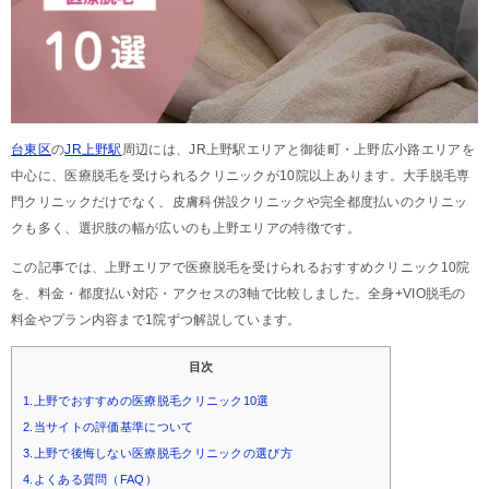
台東区
の
JR上野駅
周辺には、JR上野駅エリアと御徒町・上野広小路エリアを
中心に、医療脱毛を受けられるクリニックが10院以上あります。大手脱毛専
門クリニックだけでなく、皮膚科併設クリニックや完全都度払いのクリニッ
クも多く、選択肢の幅が広いのも上野エリアの特徴です。
この記事では、上野エリアで医療脱毛を受けられるおすすめクリニック10院
を、料金・都度払い対応・アクセスの3軸で比較しました。全身+VIO脱毛の
料金やプラン内容まで1院ずつ解説しています。
目次
1.上野でおすすめの医療脱毛クリニック10選
2.当サイトの評価基準について
3.上野で後悔しない医療脱毛クリニックの選び方
4.よくある質問（FAQ）