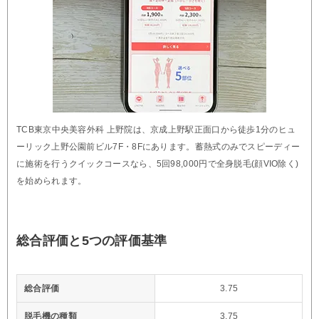
TCB東京中央美容外科 上野院は、京成上野駅正面口から徒歩1分のヒュ
ーリック上野公園前ビル7F・8Fにあります。蓄熱式のみでスピーディー
に施術を行うクイックコースなら、5回98,000円で全身脱毛(顔VIO除く)
を始められます。
総合評価と5つの評価基準
総合評価
3.75
脱毛機の種類
3.75