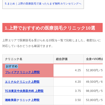
5.まとめ｜上野の医療脱毛で迷ったらまず無料カウンセリングへ
1.上野でおすすめの医療脱毛クリニック10選
上野エリアで医療脱毛を受けられる10院を一覧で比較しました。都度払いに
対応しているかどうかも確認できます。
クリニック名
総合評価
全身+VIO料金
おすすめ
4.25
52,800円／
フレイアクリニック上野院
エミナルクリニック上野院
4.20
49,500円／6
TCB東京中央美容外科 上野院
3.75
98,000円／
湘南美容クリニック上野院
3.50
53,800円／5