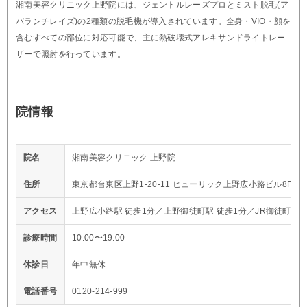
湘南美容クリニック上野院には、ジェントルレーズプロとミスト脱毛(ア
バランチレイズ)の2種類の脱毛機が導入されています。全身・VIO・顔を
含むすべての部位に対応可能で、主に熱破壊式アレキサンドライトレー
ザーで照射を行っています。
院情報
院名
湘南美容クリニック 上野院
住所
東京都台東区上野1-20-11 ヒューリック上野広小路ビル8F
アクセス
上野広小路駅 徒歩1分／上野御徒町駅 徒歩1分／JR御徒町駅 
診療時間
10:00〜19:00
休診日
年中無休
電話番号
0120-214-999