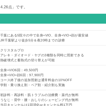
.26点」です。
千葉にある5院※の中で全身+VIO、全身+VIO+顔が最安値
JR千葉駅より徒歩5分＆夜20時までの診療
クリスタルプロ
アレキ・ダイオード・ヤグの3種類を同時に照射できる
熱破壊式と蓄熱式の切り替えが可能
全身+VIO6回：49,500円
全身+VIO+顔6回：97,900円
コース終了後の追加照射は通常料金の10%OFF
学割・乗り換え割・ペア割・紹介割も実施
初診料・再診料・肌トラブルの治療費・薬代が無料
うなじ・背中・腰・おしりのシェービング代が無料
当日キャンセルは1回消化orキャンセル料1万円