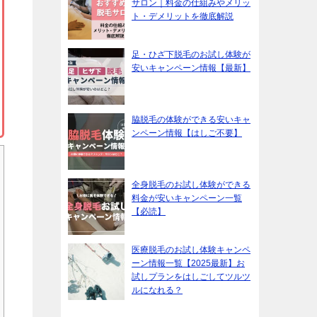
サロン｜料金の仕組みやメリッ
ト・デメリットを徹底解説
足・ひざ下脱毛のお試し体験が
安いキャンペーン情報【最新】
脇脱毛の体験ができる安いキャ
ンペーン情報【はしご不要】
全身脱毛のお試し体験ができる
料金が安いキャンペーン一覧
【必読】
医療脱毛のお試し体験キャンペ
ーン情報一覧【2025最新】お
試しプランをはしごしてツルツ
ルになれる？