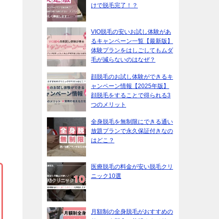
けで脱毛完了！？
VIO脱毛の安いお試し体験があ
るキャンペーン一覧【最新版】
体験プランをはしごしてもムダ
毛が減らないのはなぜ？
顔脱毛のお試し体験ができるキ
ャンペーン情報【2025年版】
顔脱毛をすることで得られる3
つのメリット
全身脱毛を無制限にできる通い
放題プランで永久保証付きなの
はどこ？
医療脱毛の料金が安い脱毛クリ
ニック10選
月額制の全身脱毛がおすすめの