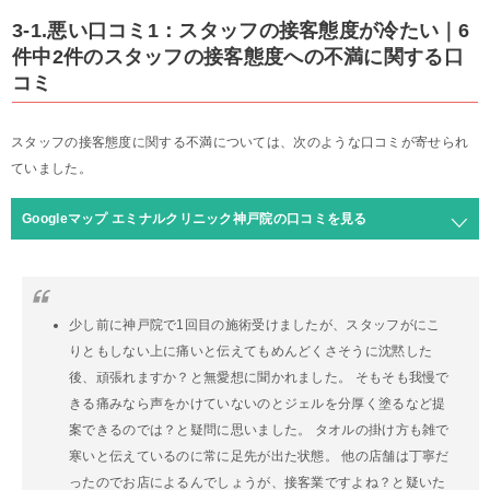
3-1.悪い口コミ1：スタッフの接客態度が冷たい｜6
件中2件のスタッフの接客態度への不満に関する口
コミ
スタッフの接客態度に関する不満については、次のような口コミが寄せられ
ていました。
Googleマップ エミナルクリニック神戸院の口コミを見る
少し前に神戸院で1回目の施術受けましたが、スタッフがにこ
りともしない上に痛いと伝えてもめんどくさそうに沈黙した
後、頑張れますか？と無愛想に聞かれました。 そもそも我慢で
きる痛みなら声をかけていないのとジェルを分厚く塗るなど提
案できるのでは？と疑問に思いました。 タオルの掛け方も雑で
寒いと伝えているのに常に足先が出た状態。 他の店舗は丁寧だ
ったのでお店によるんでしょうが、接客業ですよね？と疑いた