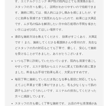
す。エミナルクリニック 神戸院の院内はとても清潔感があり、
スタッフの方々も優しく、説明がわかりやすいので信頼できま
す。施術に関しては、個人的には少し痛みを感じましたが、す
ぐに効果を実感できて肌荒れもなかったので、結果には大満足
です。ムダ毛の悩みを解消したい方や自己処理の手間を省きた
い方にはぜひ試してほしい場所です。
適切な施術方法を教えてくださり、 効果がすごくあり、大満足
です！ また、施術してくださる看護師さんや受付の方、先生な
どスタッフの方の対応もとても丁寧で、優しく、安心して施術
を受けることができました。ありがとうございます。
いつも丁寧に詐術していただいています。院内も清潔で過ごし
やすいです。エステ脱毛からエミナルに変えて効果の差に驚き
ました。料金もお手頃で効果も高く、大変おすすめです。
毎回丁寧に施術していただき気になる事も親切に対応してもら
えてぶじ卒業まで通う事ができました。毛も少なくなって肌の
調子も上がってうれしいです、エミナルの担当してくださった
方々に感謝しています。
スタッフの方も優しく丁寧な施術です。 お店の中も清潔感があ