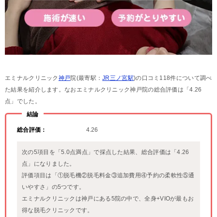
エミナルクリニック
神戸
院(最寄駅：
JR三ノ宮駅
)の口コミ118件について調べ
た結果を紹介します。なおエミナルクリニック神戸院の総合評価は「4.26
点」でした。
結論
総合評価：
4.26
次の5項目を「5.0点満点」で採点した結果、総合評価は「4.26
点」になりました。
評価項目は「①脱毛機②脱毛料金③追加費用④予約の柔軟性⑤通
いやすさ」の5つです。
エミナルクリニックは神戸にある5院の中で、全身+VIOが最もお
得な脱毛クリニックです。