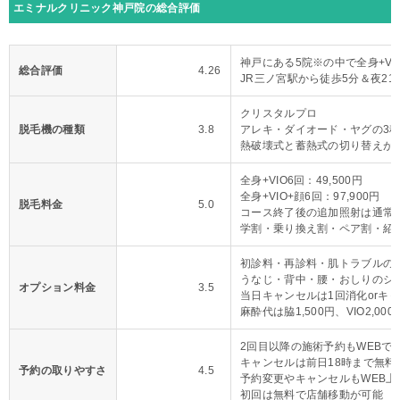
エミナルクリニック神戸院の総合評価
神戸にある5院※の中で全身+VI
総合評価
4.26
JR三ノ宮駅から徒歩5分＆夜21
クリスタルプロ
脱毛機の種類
3.8
アレキ・ダイオード・ヤグの3
熱破壊式と蓄熱式の切り替えが
全身+VIO6回：49,500円
全身+VIO+顔6回：97,900円
脱毛料金
5.0
コース終了後の追加照射は通常料
学割・乗り換え割・ペア割・紹
初診料・再診料・肌トラブルの
うなじ・背中・腰・おしりのシ
オプション料金
3.5
当日キャンセルは1回消化orキ
麻酔代は脇1,500円、VIO2,000
2回目以降の施術予約もWEBで
キャンセルは前日18時まで無料
予約の取りやすさ
4.5
予約変更やキャンセルもWEB上
初回は無料で店舗移動が可能