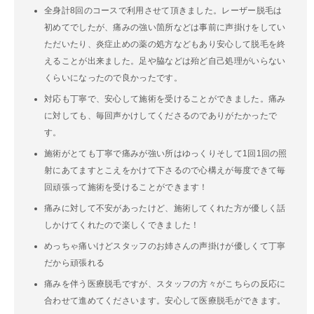
全身計8回のコースで利用させて頂きました。レーザー脱毛は
初めてでしたが、痛みの強い箇所などは事前に声掛けをしてい
ただいたり、炎症止めの薬の処方などもあり安心して脱毛を終
えることが出来ました。足や脇などは殆ど自己処理がいらない
くらいになったので良かったです。
対応も丁寧で、安心して施術を受けることができました。痛み
に対しても、毎回声かけしてくださるのでありがたかったで
す。
施術がとても丁寧で痛みが強い所はゆっくりそして1回1回の照
射にあてますとこえをかけて下さるので心構えが毎度できて毎
回頑張って施術を受けることができます！
痛みに対して不安があったけど、施術してくれた方が優しく話
しかけてくれたので楽しくできました！
めっちゃ痛いけどスタッフのお姉さんの声掛けが優しくて丁寧
だから頑張れる
痛みを伴う医療脱毛ですが、スタッフの方々がこちらの反応に
合わせて進めてくださいます。安心して医療脱毛ができます。