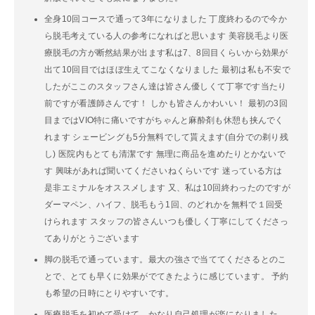
全身10回コースで通って3年になりました 丁度終わるので今か
ら脱毛考えている人の参考になればと思います 美容脱毛より医
療脱毛の方が断然結果が出ます私は7、8回目くらいから効果が
出て10回目ではほぼ生えてこなくなりました 最初は私も不安で
したがここのスタッフさん達は皆さん優しくて丁寧です当たり
前ですが看護師さんです！ しかも皆さんかわいい！ 最初の3回
目まではVIO特に痛いですがちゃんと麻酔剤も休憩も挟んでく
れます シェービングも5分無料でして貰えます(自分での剃り残
し) 医院内もとても清潔です 無理に商品を進めたりとかないで
す 興味があれば聞いてくださいねくらいです 迷っている方は
是非エミナルをオススメします 又、私は10回終わったのですが
ダーマペン、ハイフ、脱毛もう1回、のどれかを無料で１回受
けられます スタッフの皆さんいつも優しく丁寧にしてくださっ
てありがとうございます
脚の脱毛で通っています。最大の強さで当ててくださるとのこ
とで、とても早くに効果がでてきたように感じています。 予約
も希望の日時にとりやすいです。
医療脱毛を初めて受けて、かなり自己処理が楽になりました。