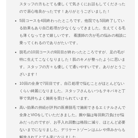
スタッフの方もとても優しくて気さくにお話もしてくださった
ので居心地良かったです！ありがとうございました！
5回コースを4回終わったところです。他院でも5回終了してい
る効果もあり自己処理が少なくなってきました。生えてくる毛
も薄くなってきて嬉しいです。 看護師の方が毛の悩みの相談に
乗ってくれるのでありがたいです。
脱毛の10回コースの9回目が終わったところですが、足の毛が
特に生えてこなくなりました！肌のキメが整ったように思いま
す。スタッフの方々も優しくて通いやすいです。ありがとうご
ざいます！
10回の全身で7回目です。自己処理で悩むことがほとんどない
くらい綺麗になりました。スタッフさんもいつもテキパキと丁
寧で気持ちよく施術を受けられています。
高い効果の持続が評判の医療脱毛で施術できるエミナルさんで
全身とVIOをしていただきました。腕や脇は毎回剃刀負けが悩
みだったのですが、お手入れ回数は格段に減り、ほとんど必要
ないまでになりました。デリケートゾーンはムレや痒みからも
解放されてとても楽になりました。