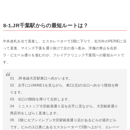
8-1.JR千葉駅からの最短ルートは？
中央改札を出て直進し、エスカレーターで1階に下りて、右方向のPERIEに沿
って直進、マインズ千葉を通り抜けて左の道へ進み、洋服の青山を右折、
ラ・ピエール通りを進むのが、フレイアクリニック千葉院への最短ルートで
す。
01 JR各線大宮駅東口へ向かいます。
02 左手にLUMINE1を見ながら、東口(北)の出口へ向かう階段を降
ります。
03 出口の階段を降りて左折します。
04 ミニストップ大宮銀座通り店を左手に見ながら、大宮銀座通り
商店街をしばらく直進します。
05 1階にセブンイレブン大宮駅銀座通り店があるビルが湯沢ビル
です。ビルの入口奥にあるエスカレーターで2階へ上がり、エレベー