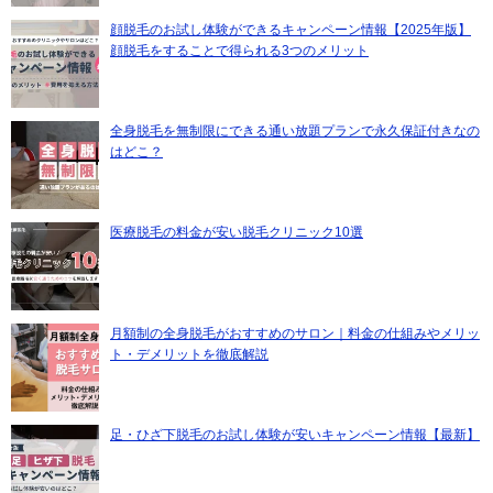
顔脱毛のお試し体験ができるキャンペーン情報【2025年版】
顔脱毛をすることで得られる3つのメリット
全身脱毛を無制限にできる通い放題プランで永久保証付きなの
はどこ？
医療脱毛の料金が安い脱毛クリニック10選
月額制の全身脱毛がおすすめのサロン｜料金の仕組みやメリッ
ト・デメリットを徹底解説
足・ひざ下脱毛のお試し体験が安いキャンペーン情報【最新】