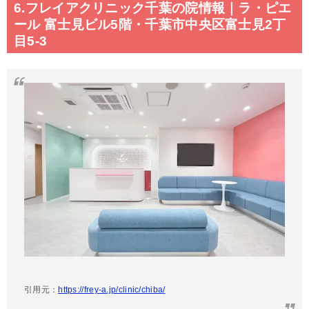
6.フレイアクリニック千葉の院情報｜ラ・ピエ
ール 富士見ビル5階・千葉市中央区富士見2丁
目5-3
引用元：
https://frey-a.jp/clinic/chiba/