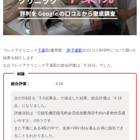
フレイアクリニック
千葉
院(最寄駅：
JR千葉駅
)の口コミ649件について調べた
結果を紹介します。
なおフレイアクリニック千葉院の総合評価は「4.16点」でした。
結論
総合評価：
4.16
次の5項目を「5.0点満点」で採点した結果、総合評価は「4.16
点」になりました。
評価項目は「①脱毛機②脱毛料金③追加費用④予約の柔軟性⑤通
いやすさ」の5つです。
また千葉にある4院の中で、全身+VIO+顔を最もお得に脱毛でき
ることもわかりました。