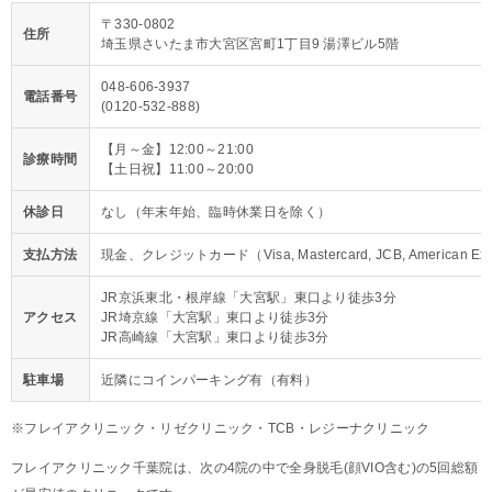
〒330-0802
住所
埼玉県さいたま市大宮区宮町1丁目9 湯澤ビル5階
048-606-3937
電話番号
(0120-532-888)
【月～金】12:00～21:00
診療時間
【土日祝】11:00～20:00
休診日
なし（年末年始、臨時休業日を除く）
支払方法
現金、クレジットカード（Visa, Mastercard, JCB, American
JR京浜東北・根岸線「大宮駅」東口より徒歩3分
アクセス
JR埼京線「大宮駅」東口より徒歩3分
JR高崎線「大宮駅」東口より徒歩3分
駐車場
近隣にコインパーキング有（有料）
※フレイアクリニック・リゼクリニック・TCB・レジーナクリニック
フレイアクリニック千葉院は、次の4院の中で全身脱毛(顔VIO含む)の5回総額