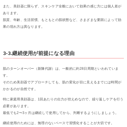
また、美顔器に限らず、スキンケア全般において効果の感じ方には個人差が
あります。
肌質、年齢、生活習慣、もともとの肌状態など、さまざまな要因によって効
果の現れ方は異なります。
3-3.継続使用が前提になる理由
肌のターンオーバー（新陳代謝）は、一般的に約28日周期といわれていま
す。
そのため美顔器でアプローチしても、肌の変化が目に見えるまでには時間が
かかるのが自然です。
特に家庭用美顔器は、1回あたりの出力が控えめなので、繰り返しケアを行う
必要があります。
最低でも2〜3ヶ月は継続して使用してから、判断するようにしましょう。
継続使用のためには、無理のないペースで習慣化することが大切です。