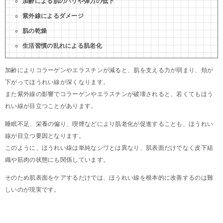
加齢による肌のハリや弾力の低下
紫外線によるダメージ
肌の乾燥
生活習慣の乱れによる肌老化
加齢によりコラーゲンやエラスチンが減ると、肌を支える力が弱まり、頬が
下がってほうれい線が深くなります。
また紫外線の影響でコラーゲンやエラスチンが破壊されると、若くてもほう
れい線が目立つことがあります。
睡眠不足、栄養の偏り、喫煙などにより肌老化が促進することも、ほうれい
線が目立つ要因となります。
このように、ほうれい線は単純なシワとは異なり、肌表面だけでなく皮下組
織や筋肉の状態にも関係しています。
そのため肌表面をケアするだけでは、ほうれい線を根本的に改善するのは難
しいのが現実です。