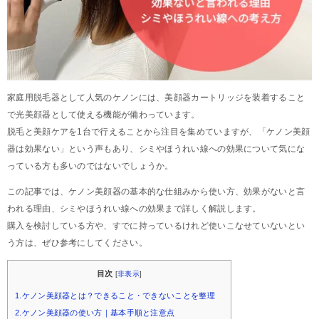
家庭用脱毛器として人気のケノンには、美顔器カートリッジを装着すること
で光美顔器として使える機能が備わっています。
脱毛と美顔ケアを1台で行えることから注目を集めていますが、「ケノン美顔
器は効果ない」という声もあり、シミやほうれい線への効果について気にな
っている方も多いのではないでしょうか。
この記事では、ケノン美顔器の基本的な仕組みから使い方、効果がないと言
われる理由、シミやほうれい線への効果まで詳しく解説します。
購入を検討している方や、すでに持っているけれど使いこなせていないとい
う方は、ぜひ参考にしてください。
目次
[
非表示
]
1.ケノン美顔器とは？できること・できないことを整理
2.ケノン美顔器の使い方｜基本手順と注意点