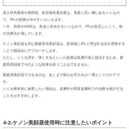
老人性色素斑や雀卵斑、炎症後色素沈着は、表皮に近い層にあるシミなの
で、IPLの効果が出やすいといえます。
一方、肝斑やADMは、真皮に存在するシミなので、IPLが反応しにくく、他
の治療法が適しています。
ケノン美顔器を含む家庭用光美顔器は、肌表面にIPLと呼ばれる光を照射する
ことで肌悩みにアプローチします。
ただし、シミを消す、薄くするといった効果は医療行為に該当するため、家
庭用美顔器でそのような効果を謳うことはできません。
家庭用美顔器でできるのは、あくまで肌のお手入れの一環としてのケアで
す。
シミを根本的に改善したい場合は、皮膚科や美容皮膚科での治療を検討する
ことをおすすめします。
4-2.ケノン美顔器使用時に注意したいポイント