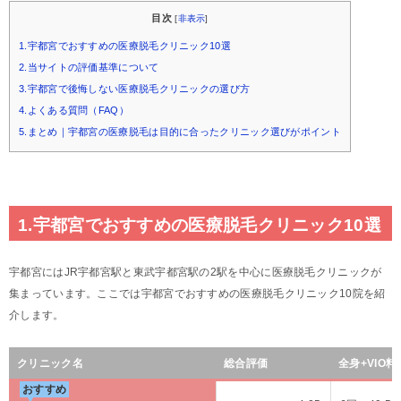
目次
[
非表示
]
1.宇都宮でおすすめの医療脱毛クリニック10選
2.当サイトの評価基準について
3.宇都宮で後悔しない医療脱毛クリニックの選び方
4.よくある質問（FAQ）
5.まとめ｜宇都宮の医療脱毛は目的に合ったクリニック選びがポイント
1.宇都宮でおすすめの医療脱毛クリニック10選
宇都宮にはJR宇都宮駅と東武宇都宮駅の2駅を中心に医療脱毛クリニックが
集まっています。ここでは宇都宮でおすすめの医療脱毛クリニック10院を紹
介します。
クリニック名
総合評価
全身+VIO
おすすめ