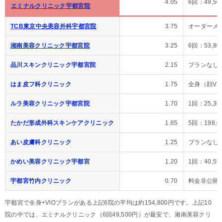
4.05
6回：49,50
エミナルクリニック宇都宮院
TCB東京中央美容外科宇都宮院
3.75
オーダーメイ
湘南美容クリニック宇都宮院
3.25
6回：53,80
品川スキンクリニック宇都宮院
2.15
プランなし
はま皮フ科クリニック
1.75
全身（顔VIO
ルラ美容クリニック宇都宮院
1.70
1回：25,
たかだ形成外科スキンケアクリニック
1.65
5回：198,
あい皮膚科クリニック
1.25
プランなし
かめい美容クリニック宇都宮
1.20
1回：40,
宇都宮竹内クリニック
0.70
料金非公開
宇都宮で全身+VIOプランがある上記6院の平均は約154,800円です。上記10
院の中では、エミナルクリニック（6回49,500円）が最安で、湘南美容クリ