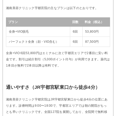
湘南美容クリニック宇都宮院の主なプランは以下のとおりです。
プラン
回数
料金（税込）
全身+VIO脱毛
6回
53,800円
パーフェクト全身（顔・VIO含む）
6回
87,500円
全身+VIO 6回53,800円はエミナルに次ぐ宇都宮エリアで2番目に安い料
金です。割引は紹介割引（5,000ポイント付与）が利用できます。薬代は
1本目が無料で2本目以降は有料です。
通いやすさ（JR宇都宮駅東口から徒歩4分）
湘南美容クリニック宇都宮院はJR宇都宮駅東口から徒歩4分の位置にあ
ります。診療時間は9:00〜18:00で、宇都宮エリアでは朝の開院がもっ
とも早いクリニックです。全国127院を展開しており、全院間で無料移