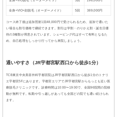
全身+VIO脱毛（オーダーメイド）
5回
298,000円
全身+VIO+顔脱毛（オーダーメイド）
5回
389,000円
コース終了後は追加照射1回48,000円で受けられるため、追加で通いた
い場合も割引価格で継続できます。割引は学割・のりかえ割・誕生日優
待の3種類が用意されています。シェービング代はすべて有料となるた
め、自己処理をしっかり行ってから来院しましょう。
通いやすさ（JR宇都宮駅西口から徒歩1分）
TCB東京中央美容外科宇都宮院はJR宇都宮駅西口から徒歩1分のトナリ
エ宇都宮5Fにあります。宇都宮エリアでJR宇都宮駅からもっとも近い医
療脱毛クリニックです。診療時間は10:00〜19:00で、全国96院間の院移
動が無料です。転勤や引っ越しがあっても全国どの院でも通い続けられ
ます。