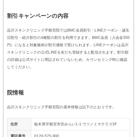
割引キャンペーンの内容
品川スキンクリニック宇都宮院ではBMC会員割引・LINEクーポン・誕生
日割引・紹介割引の4種類の割引を利用できます。BMC会員（入会金550
円）になると対象施術が割引価格で受けられます。LINEクーポンは品川
スキンクリニックの公式LINEを友だち登録すると配信されます。割引額
の詳細は公式サイトに明記されていないため、カウンセリング時に確認
してください。
院情報
品川スキンクリニック宇都宮院の基本情報は以下のとおりです。
住所
栃木県宇都宮市宮みらい1-1 ウツノミヤテラス5F
電話番号
0120-575-900