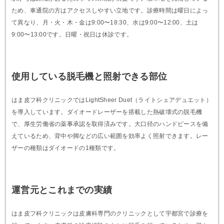
ため、車通院の方はアクセスしやすい立地です。診療時間は曜日によっ
て異なり、月・火・木・金は9:00〜18:30、水は9:00〜12:00、土は
9:00〜13:00です。日曜・祝日は休診です。
使用している脱毛機と照射できる部位
はま皮フ科クリニックではLightSheer Duet（ライトシェアデュエット）
を導入しています。ダイオードレーザーを搭載した熱破壊式の脱毛機
で、厚生労働省の薬事承認を取得済みです。大口径のハンドピースを備
えているため、背中や脚などの広い範囲を効率よく照射できます。レー
ザーの種類はダイオードの1種類です。
運営元とこれまでの実績
はま皮フ科クリニックは皮膚科専門のクリニックとして宇都宮で診療を