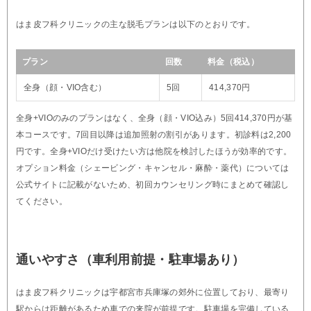
はま皮フ科クリニックの主な脱毛プランは以下のとおりです。
プラン
回数
料金（税込）
全身（顔・VIO含む）
5回
414,370円
全身+VIOのみのプランはなく、全身（顔・VIO込み）5回414,370円が基
本コースです。7回目以降は追加照射の割引があります。初診料は2,200
円です。全身+VIOだけ受けたい方は他院を検討したほうが効率的です。
オプション料金（シェービング・キャンセル・麻酔・薬代）については
公式サイトに記載がないため、初回カウンセリング時にまとめて確認し
てください。
通いやすさ（車利用前提・駐車場あり）
はま皮フ科クリニックは宇都宮市兵庫塚の郊外に位置しており、最寄り
駅からは距離があるため車での来院が前提です。駐車場を完備している