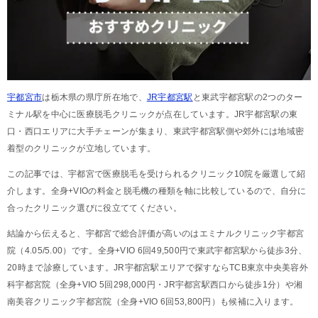
宇都宮市
は栃木県の県庁所在地で、
JR宇都宮駅
と東武宇都宮駅の2つのター
ミナル駅を中心に医療脱毛クリニックが点在しています。JR宇都宮駅の東
口・西口エリアに大手チェーンが集まり、東武宇都宮駅側や郊外には地域密
着型のクリニックが立地しています。
この記事では、宇都宮で医療脱毛を受けられるクリニック10院を厳選して紹
介します。全身+VIOの料金と脱毛機の種類を軸に比較しているので、自分に
合ったクリニック選びに役立ててください。
結論から伝えると、宇都宮で総合評価が高いのはエミナルクリニック宇都宮
院（4.05/5.00）です。全身+VIO 6回49,500円で東武宇都宮駅から徒歩3分、
20時まで診療しています。JR宇都宮駅エリアで探すならTCB東京中央美容外
科宇都宮院（全身+VIO 5回298,000円・JR宇都宮駅西口から徒歩1分）や湘
南美容クリニック宇都宮院（全身+VIO 6回53,800円）も候補に入ります。