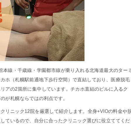
函館本線・千歳線・学園都市線が乗り入れる北海道最大のター
チカホ（札幌駅前通地下歩行空間）で直結しており、医療脱毛
リアの2箇所に集中しています。チカホ直結のビルに入るク
るのが札幌ならではの利点です。
クリニック12院を厳選して紹介します。全身+VIOの料金や
較しているので、自分に合ったクリニック選びに役立ててくだ