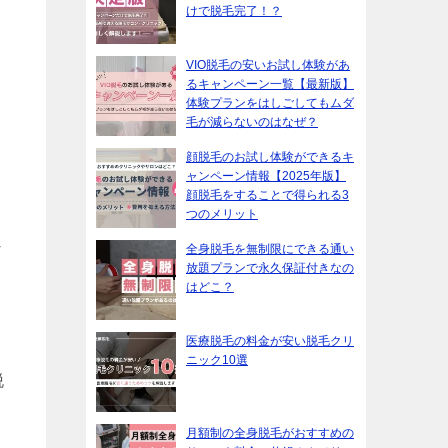
けで脱毛完了！？
VIO脱毛の安いお試し体験があ
るキャンペーン一覧【最新版】
体験プランをはしごしてもムダ
毛が減らないのはなぜ？
顔脱毛のお試し体験ができるキ
ャンペーン情報【2025年版】
顔脱毛をすることで得られる3
つのメリット
ミ
全身脱毛を無制限にできる通い
放題プランで永久保証付きなの
はどこ？
医療脱毛の料金が安い脱毛クリ
ニック10選
脱
月額制の全身脱毛がおすすめの