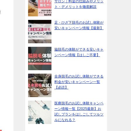
サロン｜料金の仕組みやメリッ
ト・デメリットを徹底解説
種
足・ひざ下脱毛のお試し体験が
安いキャンペーン情報【最新】
脇脱毛の体験ができる安いキャ
ンペーン情報【はしご不要】
全身脱毛のお試し体験ができる
料金が安いキャンペーン一覧
【必読】
医療脱毛のお試し体験キャンペ
ーン情報一覧【2025最新】お
試しプランをはしごしてツルツ
ルになれる？