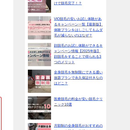
けで脱毛完了！？
VIO脱毛の安いお試し体験があ
るキャンペーン一覧【最新版】
体験プランをはしごしてもムダ
毛が減らないのはなぜ？
顔脱毛のお試し体験ができるキ
ャンペーン情報【2025年版】
顔脱毛をすることで得られる3
つのメリット
全身脱毛を無制限にできる通い
放題プランで永久保証付きなの
はどこ？
医療脱毛の料金が安い脱毛クリ
ニック10選
月額制の全身脱毛がおすすめの