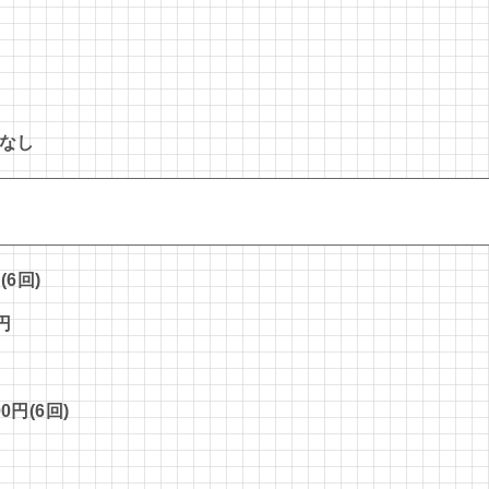
円
なし
6回)
円
円(6回)