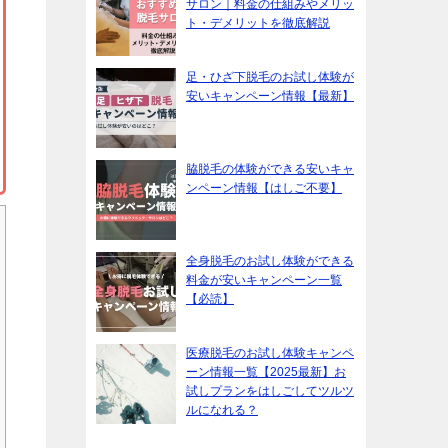
サロン｜料金の仕組みやメリッ
ト・デメリットを徹底解説
足・ひざ下脱毛のお試し体験が
安いキャンペーン情報【最新】
脇脱毛の体験ができる安いキャ
ンペーン情報【はしご不要】
全身脱毛のお試し体験ができる
料金が安いキャンペーン一覧
【必読】
医療脱毛のお試し体験キャンペ
ーン情報一覧【2025最新】お
試しプランをはしごしてツルツ
ルになれる？