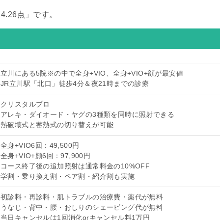
.26点」です。
立川にある5院※の中で全身+VIO、全身+VIO+顔が最安値
JR立川駅「北口」徒歩4分＆夜21時までの診療
クリスタルプロ
アレキ・ダイオード・ヤグの3種類を同時に照射できる
熱破壊式と蓄熱式の切り替えが可能
全身+VIO6回：49,500円
全身+VIO+顔6回：97,900円
コース終了後の追加照射は通常料金の10%OFF
学割・乗り換え割・ペア割・紹介割も実施
初診料・再診料・肌トラブルの治療費・薬代が無料
うなじ・背中・腰・おしりのシェービング代が無料
当日キャンセルは1回消化orキャンセル料1万円