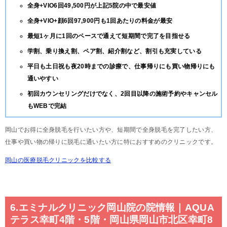
全身+VIO6回49,500円が上記5院の中で最安値
全身+VIO+顔6回97,900円も1回あたりの料金が最安
最短1ヶ月に1回のペースで通えて短期間で完了を目指せる
学割、乗り換え割、ペア割、紹介割など、割引も充実している
平日も土日祝も夜20時までの診療で、仕事帰りにも買い物帰りにも
通いやすい
初回カウンセリングだけでなく、2回目以降の施術予約やキャンセル
もWEBで完結
岡山でお得に全身脱毛を行いたい方や、短期間で全身脱毛を完了したい方、
仕事や買い物の帰りに脱毛に通いたい方に特におすすめのクリニックです。
岡山の医療脱毛クリニックを比較する
6.エミナルクリニック岡山院の院情報｜AQUA
テラス幸町4階・5階・岡山県岡山市北区幸町8