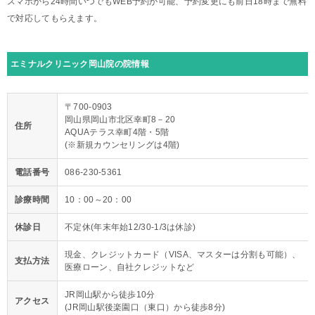
スマホから24時間いつでもWEB予約が可能、予約変更にも前日18時まで無料
で対応してもらえます。
エミナルクリニック岡山院の院情報
〒700-0903
岡山県岡山市北区幸町8－20
住所
AQUAテラス幸町4階・5階
(※新規カウンセリングは4階)
電話番号
086-230-5361
診療時間
10：00～20：00
休診日
不定休(年末年始12/30-1/3は休診)
現金、クレジットカード（VISA、マスターは分割も可能）、
支払方法
医療ローン、自社クレジットなど
JR岡山駅から徒歩10分
アクセス
(JR岡山駅後楽園口（東口）から徒歩8分)