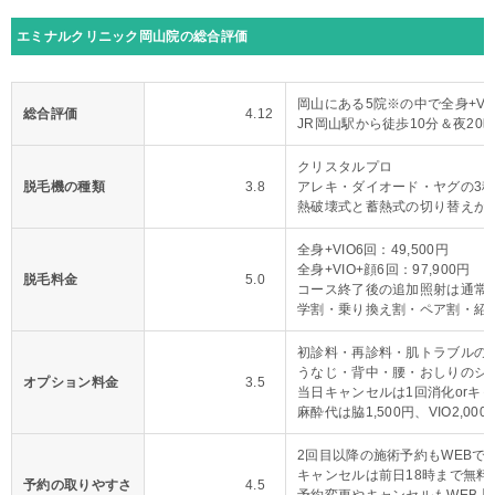
エミナルクリニック岡山院の総合評価
岡山にある5院※の中で全身+VI
総合評価
4.12
JR岡山駅から徒歩10分＆夜20
クリスタルプロ
脱毛機の種類
3.8
アレキ・ダイオード・ヤグの3
熱破壊式と蓄熱式の切り替えが
全身+VIO6回：49,500円
全身+VIO+顔6回：97,900円
脱毛料金
5.0
コース終了後の追加照射は通常料
学割・乗り換え割・ペア割・紹
初診料・再診料・肌トラブルの
うなじ・背中・腰・おしりのシ
オプション料金
3.5
当日キャンセルは1回消化orキ
麻酔代は脇1,500円、VIO2,000
2回目以降の施術予約もWEBで
キャンセルは前日18時まで無料
予約の取りやすさ
4.5