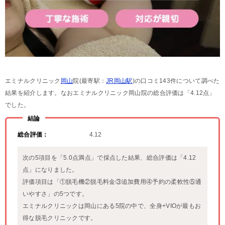
エミナルクリニック
岡山
院(最寄駅：
JR岡山駅
)の口コミ143件について調べた
結果を紹介します。なおエミナルクリニック岡山院の総合評価は「4.12点」
でした。
結論
総合評価：
4.12
次の5項目を「5.0点満点」で採点した結果、総合評価は「4.12
点」になりました。
評価項目は「①脱毛機②脱毛料金③追加費用④予約の柔軟性⑤通
いやすさ」の5つです。
エミナルクリニックは岡山にある5院の中で、全身+VIOが最もお
得な脱毛クリニックです。