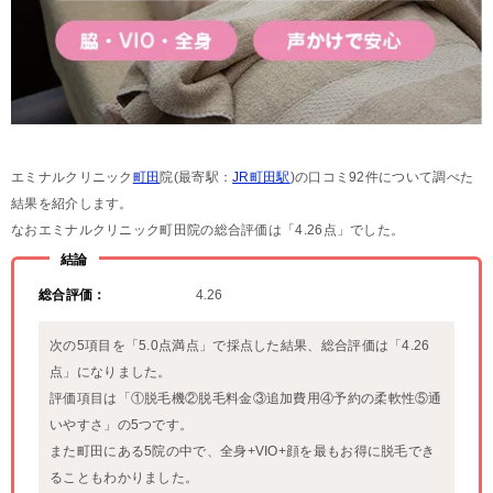
エミナルクリニック
町田
院(最寄駅：
JR町田駅
)の口コミ92件について調べた
結果を紹介します。
なおエミナルクリニック町田院の総合評価は「4.26点」でした。
結論
総合評価：
4.26
次の5項目を「5.0点満点」で採点した結果、総合評価は「4.26
点」になりました。
評価項目は「①脱毛機②脱毛料金③追加費用④予約の柔軟性⑤通
いやすさ」の5つです。
また町田にある5院の中で、全身+VIO+顔を最もお得に脱毛でき
ることもわかりました。