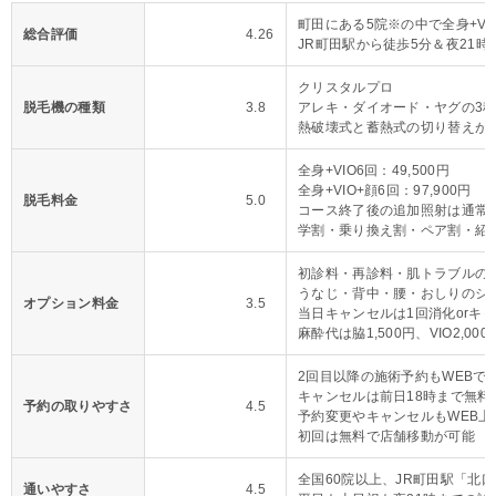
町田にある5院※の中で全身+VI
総合評価
4.26
JR町田駅から徒歩5分＆夜21時
クリスタルプロ
脱毛機の種類
3.8
アレキ・ダイオード・ヤグの3
熱破壊式と蓄熱式の切り替えが
全身+VIO6回：49,500円
全身+VIO+顔6回：97,900円
脱毛料金
5.0
コース終了後の追加照射は通常料
学割・乗り換え割・ペア割・紹
初診料・再診料・肌トラブルの
うなじ・背中・腰・おしりのシ
オプション料金
3.5
当日キャンセルは1回消化orキ
麻酔代は脇1,500円、VIO2,000
2回目以降の施術予約もWEBで
キャンセルは前日18時まで無料
予約の取りやすさ
4.5
予約変更やキャンセルもWEB上
初回は無料で店舗移動が可能
全国60院以上、JR町田駅「北口
通いやすさ
4.5