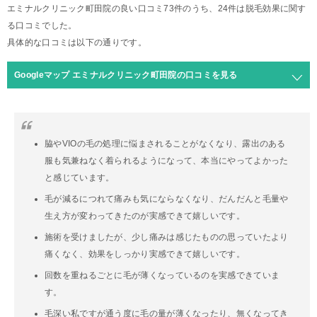
エミナルクリニック町田院の良い口コミ73件のうち、24件は脱毛効果に関す
る口コミでした。
具体的な口コミは以下の通りです。
Googleマップ エミナルクリニック町田院の口コミを見る
脇やVIOの毛の処理に悩まされることがなくなり、露出のある
服も気兼ねなく着られるようになって、本当にやってよかった
と感じています。
毛が減るにつれて痛みも気にならなくなり、だんだんと毛量や
生え方が変わってきたのが実感できて嬉しいです。
施術を受けましたが、少し痛みは感じたものの思っていたより
痛くなく、効果をしっかり実感できて嬉しいです。
回数を重ねるごとに毛が薄くなっているのを実感できていま
す。
毛深い私ですが通う度に毛の量が薄くなったり、無くなってき