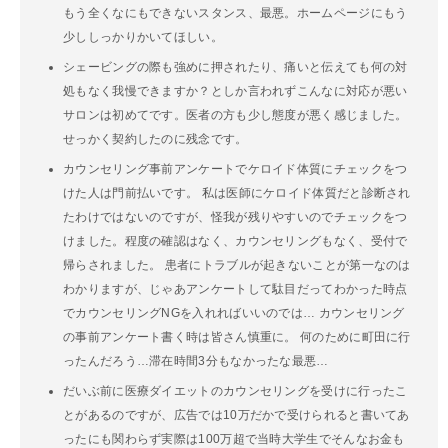
もう全くなにもできないスタンス、最悪。ホームページにもう
少ししっかりかいてほしい。
シェービングの際も強めに押されたり、痛いと伝えても何の対
処もなく我慢できますか？としか言われずこんなに対応が悪い
サロンは初めてです。医者の方も少し態度が悪く感じました。
せっかく契約したのに残念です。
カウンセリング事前アンケートでケロイド体質にチェックをつ
けた人は門前払いです。 私は医師にケロイド体質だと診断され
たわけではないのですが、怪我が残りやすいのでチェックをつ
けました。程度の確認はなく、カウンセリングもなく、受付で
帰らされました。 患者にトラブルが起きないことが第一なのは
わかりますが、じゃあアンケートして駄目だってわかった時点
でカウンセリングNGを入れればいいのでは… カウンセリング
の事前アンケート書く時は皆さん慎重に。 何のために町田に行
ったんだろう…滞在時間3分もなかったな最悪…
だいぶ前に医療ダイエットのカウンセリングを受けに行ったこ
とがあるのですが、広告では10万だかで受けられると書いてあ
ったにも関わらず実際は100万超で当時大学生でそんなお金も