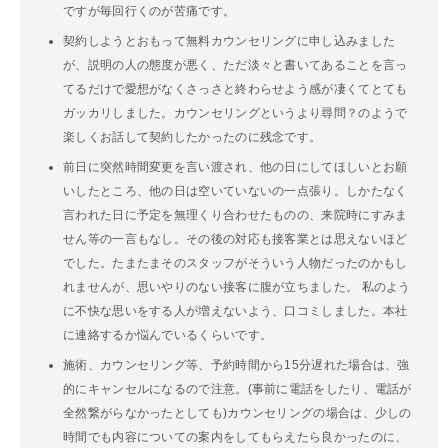
ですが毎回行くのが苦痛です。
契約しようとおもって無料カウンセリングに申し込みました
が、説明の人の態度が悪く、ただ淡々と書いてあることを言っ
てるだけで愛想がなくさっさと終わらせよう感が凄くてとても
ガッカリしました。カウンセリングというより尋問？のようで
楽しくお話して契約したかったのに残念です。
前日に突然時間変更を言い渡され、他の日にしてほしいとお願
いしたところ、他の日は空いていないの一点張り。しかたなく
言われた日に予定を無理くり合わせたものの、来院時にすみま
せん等の一言もなし。その後の対応も接客業とは思えないほど
でした。たまたまそのスタッフがそういう人物だったのかもし
れませんが、思いやりのない接客に腹が立ちました。 私のよう
に不快な思いをする人が増えないよう、口コミしました。本社
に連絡するか悩んでいるくらいです。
施術、カウンセリング等、予約時間から15分遅れた場合は、強
的にキャンセルになるので注意。(事前に電話をしたり、電話が
全然繋がらなかったとしても)カウンセリングの場合は、少しの
時間でも内容についての案内をしてもらえたら良かったのに、