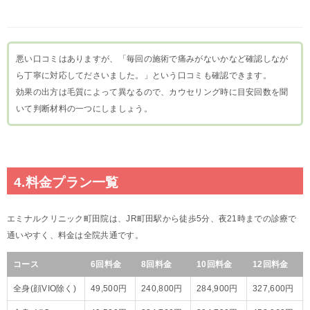
悪い口コミはありますが、「毎回の施術で痛みがないかなど確認しなが
ら丁寧に対応してださいました。」という口コミも確認できます。
効果の出方は毛質によって異なるので、カウセリング時に目安回数を聞
いて判断材料の一つにしましょう。
4.料金プラン一覧
エミナルクリニック町田院は、JR町田駅から徒歩5分、夜21時までの診療で
通いやすく、料金は全院共通です。
コース
6回料金
8回料金
10回料金
12回料金
全身(顔VIO除く)
49,500円
240,800円
284,900円
327,600円