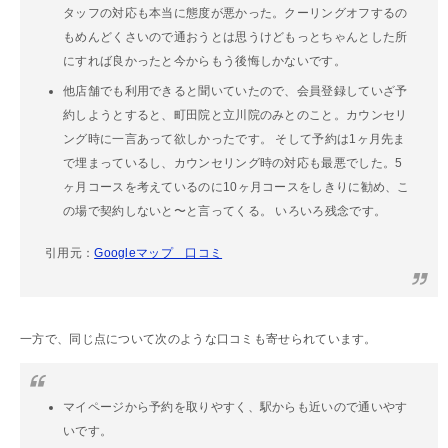
タッフの対応も本当に態度が悪かった。クーリングオフするの
もめんどくさいので通おうとは思うけどもっとちゃんとした所
にすれば良かったと今からもう後悔しかないです。
他店舗でも利用できると聞いていたので、会員登録していざ予
約しようとすると、町田院と立川院のみとのこと。カウンセリ
ング時に一言あって欲しかったです。 そして予約は1ヶ月先ま
で埋まっているし、カウンセリング時の対応も最悪でした。5
ヶ月コースを考えているのに10ヶ月コースをしきりに勧め、こ
の場で契約しないと〜と言ってくる。 いろいろ残念です。
引用元：
Googleマップ 口コミ
一方で、同じ点について次のような口コミも寄せられています。
マイページから予約を取りやすく、駅からも近いので通いやす
いです。