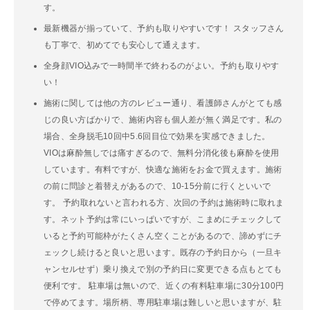
す。
最新機器が揃っていて、予約も取りやすいです！ スタッフさん
も丁寧で、初めてでも安心して通えます。
全身顔VIO込みで一時間半で終わるのがよい。予約も取りやす
い！
施術に関しては他の方のレビュー通り、看護師さんがとても感
じの良い方ばかりで、施術内容も個人差が無く満足です。私の
場合、全身脱毛10回中5.6回目位で効果を実感できました。
VIOは麻酔無しでは痛すぎるので、無料分消化後も麻酔を使用
しています。有料ですが、快適な施術をお金で買えます。施術
の前に問診と着替えがあるので、10-15分前に行くといいで
す。 予約取れないと言われる方、次回の予約は施術時に取れま
す。ネット予約は常にいっぱいですが、こまめにチェックして
いると予約可能枠がたくさん空くことがあるので、諦めずにチ
ェックし続けると良いと思います。既存の予約日から（一旦キ
ャンセルせず）乗り換えで別の予約日に変更できる点もとても
便利です。 駐車場は無いので、近くの有料駐車場に30分100円
で停めてます。場所柄、専用駐車場は難しいと思いますが、駐