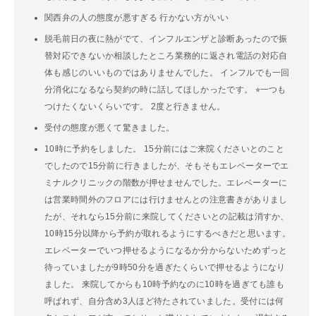
関西弁の人の態度が悪すぎる 行かない方がいい
脱毛前日の夜に熱がでて、インフルエンザと診断あったので振
替対応できないか相談したところ業務的に返され電話の対応自
体も感じのいいものではありませんでした。 インフルでも一回
分消化になるなら契約の時に話してほしかったです。 ⭐︎一つも
つけたくないくらいです。 2度と行きません。
受付の態度が悪くて驚きました。
10時に予約をしました。 15分前にはご来院くださいとのこと
でしたので15分前に行きましたが、そもそもエレベーターでエ
ミナルクリニックの階数が押せませんでした。エレベーターに
は営業時間外のフロアには行けませんとの注意書きがありまし
たが、それなら15分前に来院してくださいとの記載は消すか、
10時15分以降から予約が取れるようにするべきだと思います。
エレベーターでいつ押せるようになるか分からないためずっと
待っていましたが9時50分を過ぎたくらいで押せるようになり
ました。 来院してからも10時予約なのに10時を過ぎても誰も
呼ばれず、自分含め3人ほど待たされていました。受付には何