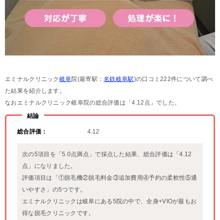
エミナルクリニック
岐阜
院(最寄駅：
名鉄岐阜駅
)の口コミ222件について調べ
た結果を紹介します。
なおエミナルクリニック岐阜院の総合評価は「4.12点」でした。
結論
総合評価：
4.12
次の5項目を「5.0点満点」で採点した結果、総合評価は「4.12
点」になりました。
評価項目は「①脱毛機②脱毛料金③追加費用④予約の柔軟性⑤通
いやすさ」の5つです。
エミナルクリニックは岐阜にある5院の中で、全身+VIOが最もお
得な脱毛クリニックです。