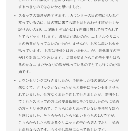
するべきなのではないかと思いました。
スタッフの態度が悪すぎます… カウンターの目の前に4人ほど
立っているのに、目の前に来ても誰も目も合わせず誰が行くか
譲り合いの戦い… 施術も何回かに1度声掛け無しで当てられて
とてもビックリします。 岐阜店が悪いのか、エミナルクリニッ
クの教育がなってないのかわかりませんが、お客は高いお金を
払っています。 お客は神様とは言いません。が、最低限度の声
がけや対応はだと思います。 店舗を変えたらこのモヤモヤは治
るのかな… まだかなりの数が残っているのでとても行くのが億
婚です。
カウンセリングに行きましたが、予約をした後の確認メールが
来なくて、クリックがなかったからと勝手にキャンセルさせら
れていました。仕方なくまた予約して行きましたが、説明をし
てくれたスタッフの方は必要最低限な事だけ話したのちに契約
の方へと話を進めて、こちらに寄り添っていない事務的な対応
と感じました。そちらからしたら沢山いるうちの1人ですが、
こちらからしたら数あるクリニックの中から選んでおり、契約
も高額なものです。もう少し親身になって欲しいです。