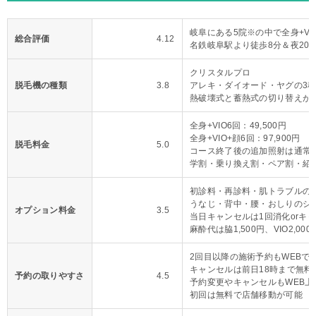
岐阜にある5院※の中で全身+VI
総合評価
4.12
名鉄岐阜駅より徒歩8分＆夜20
クリスタルプロ
脱毛機の種類
3.8
アレキ・ダイオード・ヤグの3
熱破壊式と蓄熱式の切り替えが
全身+VIO6回：49,500円
全身+VIO+顔6回：97,900円
脱毛料金
5.0
コース終了後の追加照射は通常料
学割・乗り換え割・ペア割・紹
初診料・再診料・肌トラブルの
うなじ・背中・腰・おしりのシ
オプション料金
3.5
当日キャンセルは1回消化orキ
麻酔代は脇1,500円、VIO2,000
2回目以降の施術予約もWEBで
キャンセルは前日18時まで無料
予約の取りやすさ
4.5
予約変更やキャンセルもWEB上
初回は無料で店舗移動が可能