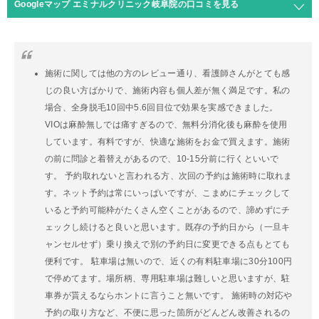
Googleマップ エミナルクリニック岐阜院の口コミを見る
施術に関しては他の方のレビュー通り、看護師さんがとても感
じの良い方ばかりで、施術内容も個人差が無く満足です。私の
場合、全身脱毛10回中5.6回目位で効果を実感できました。
VIOは麻酔無しでは痛すぎるので、無料分消化後も麻酔を使用
しています。有料ですが、快適な施術をお金で買えます。施術
の前に問診と着替えがあるので、10-15分前に行くといいで
す。 予約取れないと言われる方、次回の予約は施術時に取れま
す。ネット予約は常にいっぱいですが、こまめにチェックして
いると予約可能枠がたくさん空くことがあるので、諦めずにチ
ェックし続けると良いと思います。既存の予約日から（一旦キ
ャンセルせず）乗り換えで別の予約日に変更できる点もとても
便利です。 駐車場は無いので、近くの有料駐車場に30分100円
で停めてます。場所柄、専用駐車場は難しいと思いますが、駐
車券が貰えるならホントに言うこと無いです。 施術時の対応や
予約の取り方など、不便に思った箇所がどんどん改善されるの