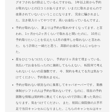
グオフされるの防止しているんですかね。 1年以上前から予約
が取れないとの口コミがありますが、いまだに取れませんので
改善されていないということになります。 完全に騙されまし
た。泣き寝入りってやつです。高いお金払っているんですよ。
予約が取れない。 夏よりは予約が取れやすくなってます。と言
われ、1ヶ月から2ヶ月くらいで取れると聞いたのに。 10月に
予約取りたいことを伝えたら1月の後半しか取れないと言われ
た。 もう詐欺と一緒だと思う。 高額のお金払うんじゃなかっ
た。
星をひとつもつけたくない。 予約が２ヶ月全て埋まっている。
先払いでお金を払ったのに施術してもらえない。 転院何て考え
られないくらいの店舗数です。 今、契約を考えてる方は気をつ
けてください。予約取れません。
予約が取れない状況なのに集客してキャパオーバーです。 勤務
体制がシフトの人は予約が取れないです。なのに、現在の予約
困難な情報は契約時に教えてくれないので詐欺に遭った気分に
なります。気をつけてください。 また、初回に病院側の人手不
足で当日キャンセルになりました。こちらのキャンセルはキャ