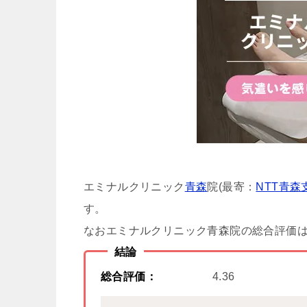
エミナルクリニック
青森
院(最寄：
NTT青
す。
なおエミナルクリニック青森院の総合評価は「
結論
総合評価：
4.36