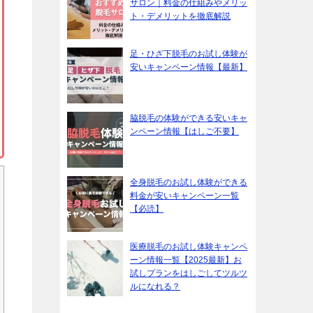
サロン｜料金の仕組みやメリッ
ト・デメリットを徹底解説
足・ひざ下脱毛のお試し体験が
安いキャンペーン情報【最新】
脇脱毛の体験ができる安いキャ
ンペーン情報【はしご不要】
全身脱毛のお試し体験ができる
料金が安いキャンペーン一覧
【必読】
医療脱毛のお試し体験キャンペ
ーン情報一覧【2025最新】お
試しプランをはしごしてツルツ
ルになれる？