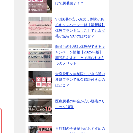
けで脱毛完了！？
VIO脱毛の安いお試し体験があ
るキャンペーン一覧【最新版】
体験プランをはしごしてもムダ
毛が減らないのはなぜ？
顔脱毛のお試し体験ができるキ
ャンペーン情報【2025年版】
顔脱毛をすることで得られる3
つのメリット
全身脱毛を無制限にできる通い
放題プランで永久保証付きなの
はどこ？
医療脱毛の料金が安い脱毛クリ
ニック10選
月額制の全身脱毛がおすすめの