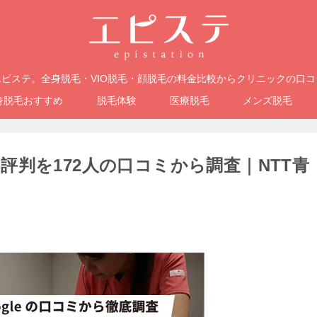
ピステ。全身脱毛・VIO脱毛・顔脱毛の料金比較からクリニックの口
身脱毛おすすめ
脱毛体験
医療脱毛
メンズ脱毛
判を172人の口コミから調査｜NTT青