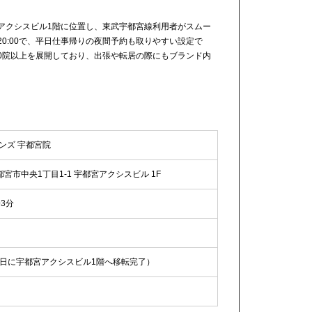
アクシスビル1階に位置し、東武宇都宮線利用者がスムー
〜20:00で、平日仕事帰りの夜間予約も取りやすい設定で
0院以上を展開しており、出張や転居の際にもブランド内
ンズ 宇都宮院
宇都宮市中央1丁目1-1 宇都宮アクシスビル 1F
3分
22日に宇都宮アクシスビル1階へ移転完了）