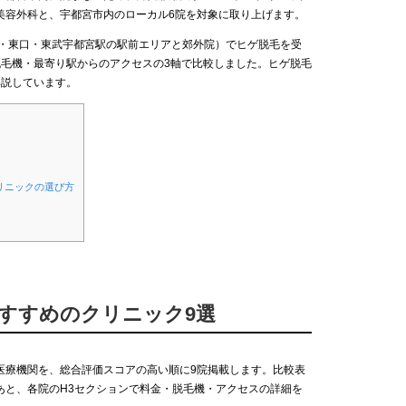
美容外科と、宇都宮市内のローカル6院を対象に取り上げます。
口・東口・東武宇都宮駅の駅前エリアと郊外院）でヒゲ脱毛を受
脱毛機・最寄り駅からのアクセスの3軸で比較しました。ヒゲ脱毛
解説しています。
リニックの選び方
おすすめのクリニック9選
医療機関を、総合評価スコアの高い順に9院掲載します。比較表
あと、各院のH3セクションで料金・脱毛機・アクセスの詳細を