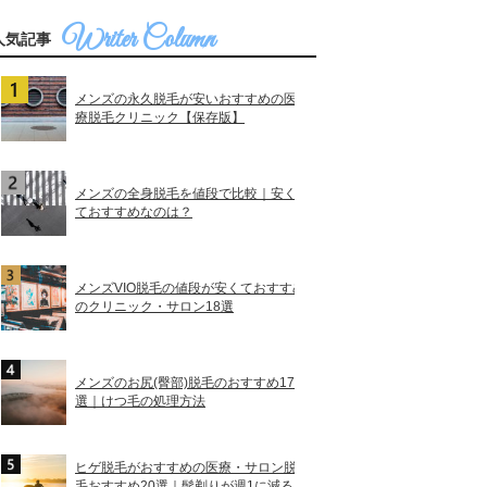
人気記事
メンズの永久脱毛が安いおすすめの医
療脱毛クリニック【保存版】
メンズの全身脱毛を値段で比較｜安く
ておすすめなのは？
メンズVIO脱毛の値段が安くておすすめ
のクリニック・サロン18選
メンズのお尻(臀部)脱毛のおすすめ17
選｜けつ毛の処理方法
ヒゲ脱毛がおすすめの医療・サロン脱
毛おすすめ20選｜髭剃りが週1に減る