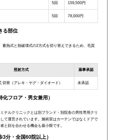
5回
159,500円
5回
78,000円
きる部位
。蓄熱式と熱破壊式の2方式を切り替えできるため、毛質
。
照射方式
薬事承認
式 切替（アレキ・ヤグ・ダイオード）
未承認
特化フロア・男女兼用）
エミナルクリニックとは別ブランド・別院舎の男性専用クリ
として運営されています。施術室はカーテンではなくドアで
用者と顔を合わせる機会も最小限です。
3分・全国60院以上）