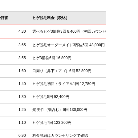
合評価
ヒゲ脱毛料金（税込）
4.30
選べるヒゲ3部位3回 8,400円（初回カウンセリング限定）
3.65
ヒゲ脱毛オーダーメイド3部位5回 48,000円
3.55
ヒゲ3部位6回 16,800円
1.60
口周り（鼻下＋アゴ）6回 52,800円
1.40
ヒゲ脱毛初回トライアル1回 12,780円
1.30
ヒゲ脱毛5回 92,400円
1.25
髭 男性（顎含む）6回 130,000円
1.10
ヒゲ脱毛7回 123,200円
0.90
料金詳細はカウンセリングで確認