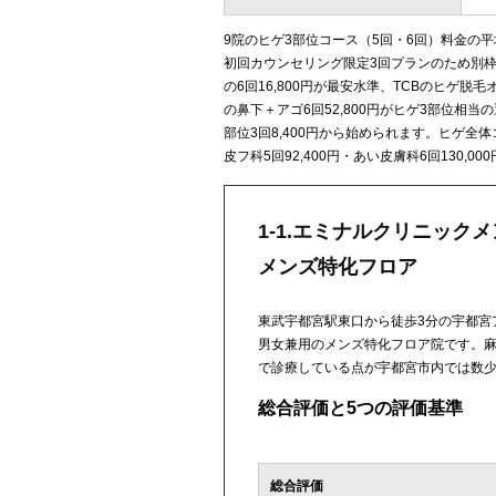
9院のヒゲ3部位コース（5回・6回）料金の平
初回カウンセリング限定3回プランのため別
の6回16,800円が最安水準、TCBのヒゲ脱
の鼻下＋アゴ6回52,800円がヒゲ3部位相
部位3回8,400円から始められます。ヒゲ全体
皮フ科5回92,400円・あい皮膚科6回130,0
1-1.エミナルクリニック
メンズ特化フロア
東武宇都宮駅東口から徒歩3分の宇都宮ア
男女兼用のメンズ特化フロア院です。麻
で診療している点が宇都宮市内では数
総合評価と5つの評価基準
総合評価