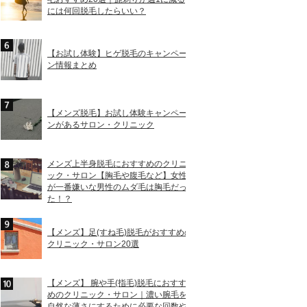
には何回脱毛したらいい？
【お試し体験】ヒゲ脱毛のキャンペー
ン情報まとめ
【メンズ脱毛】お試し体験キャンペー
ンがあるサロン・クリニック
メンズ上半身脱毛におすすめのクリニ
ック・サロン【胸毛や腹毛など】女性
が一番嫌いな男性のムダ毛は胸毛だっ
た！？
【メンズ】足(すね毛)脱毛がおすすめの
クリニック・サロン20選
【メンズ】 腕や手(指毛)脱毛におすす
めのクリニック・サロン｜濃い腕毛を
自然な薄さにするために必要な回数や