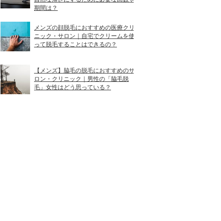
期間は？
メンズの顔脱毛におすすめの医療クリ
最寄り駅からのアクセス
ニック・サロン｜自宅でクリームを使
って脱毛することはできるの？
東武宇都宮駅東口 徒歩3分
【メンズ】脇毛の脱毛におすすめのサ
JR宇都宮駅西口 徒歩1分
ロン・クリニック｜男性の「脇毛脱
毛」女性はどう思っている？
JR宇都宮駅東口 徒歩4分
JR宇都宮駅西口 徒歩2分
JR宇都宮駅西口 徒歩1分
東武宇都宮線安塚駅から車で6分
JR宇都宮駅東口からバス「峰小前」バス停すぐ
JR日光線鶴田駅から車で5分
JR宇都宮駅西口 徒歩8分