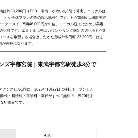
均は約39,200円（TCB・湘南・かめいの3院で算出。エミナルは
枠、ヒゲ全体プランのみの院も除外）です。ヒゲ3部位は湘南美容
毛オーダーメイド5回48,000円が中位、ローカル院ではかめい美容
当の選択肢です。エミナルは初回カウンセリング限定の選べるヒゲ3
コースを希望する場合は、たかだ形成外科7回123,200円・はま
00円が候補になります。
メンズ宇都宮院｜東武宇都宮駅徒歩3分で
クシスビル1階に、2026年1月22日に移転オープンした
酔代・初診料・再診料・薬代がすべて無料で、夜20時ま
少ない強みです。
4.30