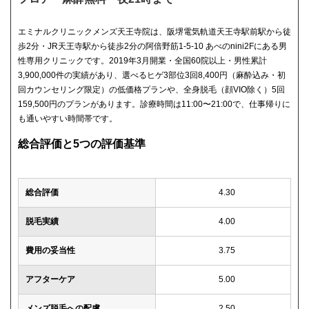
エミナルクリニックメンズ天王寺院は、阪堺電気軌道天王寺駅前駅から徒
歩2分・JR天王寺駅から徒歩2分の阿倍野筋1-5-10 あべのnini2Fにある男
性専用クリニックです。2019年3月開業・全国60院以上・男性累計
3,900,000件の実績があり、選べるヒゲ3部位3回8,400円（麻酔込み・初
回カウンセリング限定）の低価格プランや、全身脱毛（顔VIO除く）5回
159,500円のプランがあります。診療時間は11:00〜21:00で、仕事帰りに
も通いやすい時間帯です。
総合評価と5つの評価基準
総合評価
4.30
脱毛実績
4.00
費用の妥当性
3.75
アフターケア
5.00
メンズ脱毛への配慮
2.50