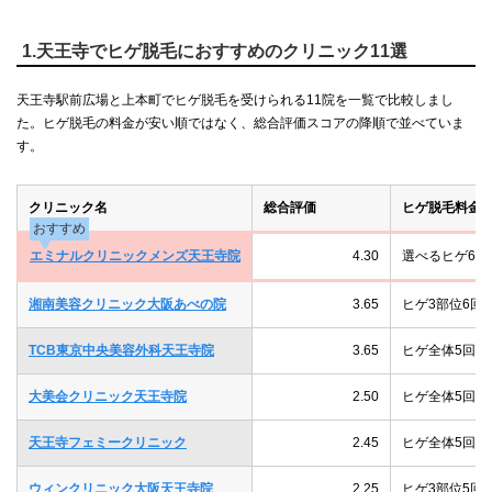
1.天王寺でヒゲ脱毛におすすめのクリニック11選
天王寺駅前広場と上本町でヒゲ脱毛を受けられる11院を一覧で比較しまし
た。ヒゲ脱毛の料金が安い順ではなく、総合評価スコアの降順で並べていま
す。
クリニック名
総合評価
ヒゲ脱毛料金
おすすめ
エミナルクリニックメンズ天王寺院
4.30
選べるヒゲ6部位
湘南美容クリニック大阪あべの院
3.65
ヒゲ3部位6回16
TCB東京中央美容外科天王寺院
3.65
ヒゲ全体5回48,
大美会クリニック天王寺院
2.50
ヒゲ全体5回66,
天王寺フェミークリニック
2.45
ヒゲ全体5回145
ウィンクリニック大阪天王寺院
2.25
ヒゲ3部位5回60