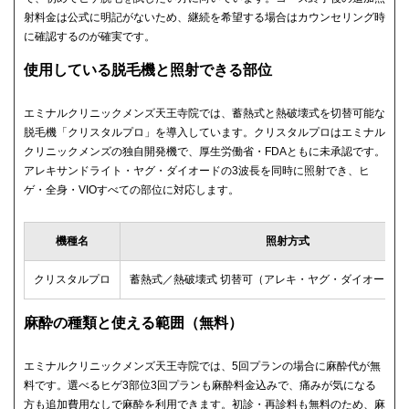
射料金は公式に明記がないため、継続を希望する場合はカウンセリング時
に確認するのが確実です。
使用している脱毛機と照射できる部位
エミナルクリニックメンズ天王寺院では、蓄熱式と熱破壊式を切替可能な
脱毛機「クリスタルプロ」を導入しています。クリスタルプロはエミナル
クリニックメンズの独自開発機で、厚生労働省・FDAともに未承認です。
アレキサンドライト・ヤグ・ダイオードの3波長を同時に照射でき、ヒ
ゲ・全身・VIOすべての部位に対応します。
機種名
照射方式
クリスタルプロ
蓄熱式／熱破壊式 切替可（アレキ・ヤグ・ダイオードの
麻酔の種類と使える範囲（無料）
エミナルクリニックメンズ天王寺院では、5回プランの場合に麻酔代が無
料です。選べるヒゲ3部位3回プランも麻酔料金込みで、痛みが気になる
方も追加費用なしで麻酔を利用できます。初診・再診料も無料のため、麻