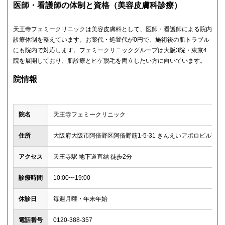
医師・看護師の体制と資格（美容皮膚科診療）
天王寺フェミークリニックは美容皮膚科として、医師・看護師による院内
診療体制を整えています。お薬代・処置代が0円で、施術後の肌トラブル
にも院内で対応します。フェミークリニックグループは大阪3院・東京4
院を展開しており、肌診療とヒゲ脱毛を両立したい方に向いています。
院情報
院名
天王寺フェミークリニック
住所
大阪府大阪市阿倍野区阿倍野筋1-5-31 きんえいアポロビル7F
アクセス
天王寺駅 地下道直結 徒歩2分
診療時間
10:00〜19:00
休診日
毎週月曜・年末年始
電話番号
0120-388-357