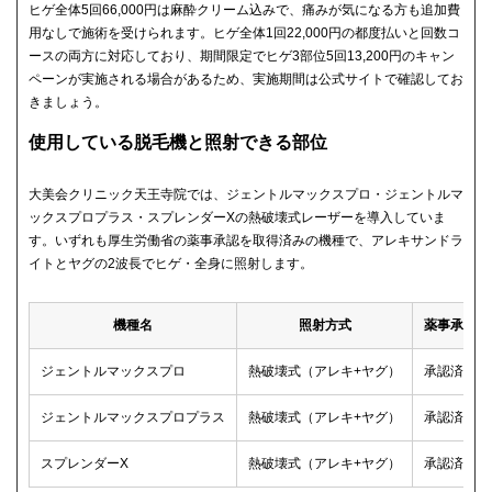
ヒゲ全体5回66,000円は麻酔クリーム込みで、痛みが気になる方も追加費
用なしで施術を受けられます。ヒゲ全体1回22,000円の都度払いと回数コ
ースの両方に対応しており、期間限定でヒゲ3部位5回13,200円のキャン
ペーンが実施される場合があるため、実施期間は公式サイトで確認してお
きましょう。
使用している脱毛機と照射できる部位
大美会クリニック天王寺院では、ジェントルマックスプロ・ジェントルマ
ックスプロプラス・スプレンダーXの熱破壊式レーザーを導入していま
す。いずれも厚生労働省の薬事承認を取得済みの機種で、アレキサンドラ
イトとヤグの2波長でヒゲ・全身に照射します。
機種名
照射方式
薬事承認
ジェントルマックスプロ
熱破壊式（アレキ+ヤグ）
承認済み
ジェントルマックスプロプラス
熱破壊式（アレキ+ヤグ）
承認済み
スプレンダーX
熱破壊式（アレキ+ヤグ）
承認済み