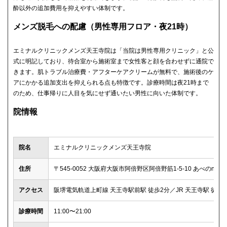
酔以外の追加費用を抑えやすい体制です。
メンズ脱毛への配慮（男性専用フロア・夜21時）
エミナルクリニックメンズ天王寺院は「当院は男性専用クリニック」と公
式に明記しており、待合室から施術室まで女性客と顔を合わせずに通院で
きます。肌トラブル治療費・アフターケアクリームが無料で、施術後のケ
アにかかる追加支出を抑えられる点も特徴です。診療時間は夜21時まで
のため、仕事帰りに人目を気にせず通いたい男性に向いた体制です。
院情報
院名
エミナルクリニックメンズ天王寺院
住所
〒545-0052 大阪府大阪市阿倍野区阿倍野筋1-5-10 あべのnini2
アクセス
阪堺電気軌道上町線 天王寺駅前駅 徒歩2分／JR 天王寺駅 徒歩2分／
診療時間
11:00〜21:00