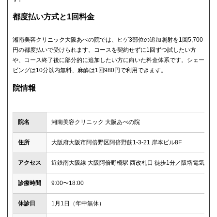
都度払い方式と1回料金
湘南美容クリニック大阪あべの院では、ヒゲ3部位の追加照射を1回5,700
円の都度払いで受けられます。コースを契約せずに1回ずつ試したい方
や、コース終了後に部分的に追加したい方に向いた料金体系です。シェー
ビングは10分以内無料、麻酔は1回980円で利用できます。
院情報
院名
湘南美容クリニック 大阪あべの院
住所
大阪府大阪市阿倍野区阿倍野筋1-3-21 岸本ビル8F
アクセス
近鉄南大阪線 大阪阿倍野橋駅 西改札口 徒歩1分／阪堺電気軌道 
診療時間
9:00〜18:00
休診日
1月1日（年中無休）