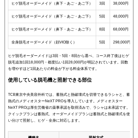
ヒゲ脱毛オーダーメイド（鼻下・あご・あご下）
3回
38,000円（税
ヒゲ脱毛オーダーメイド（鼻下・あご・あご下）
5回
48,000円（税
ヒゲ脱毛オーダーメイド（鼻下・あご・あご下）
8回
68,000円（税
全身脱毛オーダーメイド（顔VIO除く）
5回
298,000円（
ヒゲ脱毛オーダーメイドは3回・5回・8回から選べ、コース終了後はヒゲ
脱毛追加1回18,000円・都度払い1回28,000円が明記されています。回数
を増やすほど1回あたりの料金が下がる料金体系です。
使用している脱毛機と照射できる部位
TCB東京中央美容外科では、蓄熱式と熱破壊式を切替できるラシャと、蓄
熱式のメディオスターNeXT PROを導入しています。メディオスター
NeXT PROは厚生労働省の薬事承認を取得済みで、ラシャは未承認です。
クイックプランは蓄熱式、オーダーメイドプランは蓄熱式と熱破壊式を使
い分けて照射し、ヒゲ・全身に対応します。
機種名
照射方式