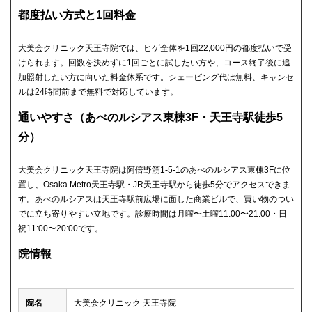
都度払い方式と1回料金
大美会クリニック天王寺院では、ヒゲ全体を1回22,000円の都度払いで受
けられます。回数を決めずに1回ごとに試したい方や、コース終了後に追
加照射したい方に向いた料金体系です。シェービング代は無料、キャンセ
ルは24時間前まで無料で対応しています。
通いやすさ（あべのルシアス東棟3F・天王寺駅徒歩5
分）
大美会クリニック天王寺院は阿倍野筋1-5-1のあべのルシアス東棟3Fに位
置し、Osaka Metro天王寺駅・JR天王寺駅から徒歩5分でアクセスできま
す。あべのルシアスは天王寺駅前広場に面した商業ビルで、買い物のつい
でに立ち寄りやすい立地です。診療時間は月曜〜土曜11:00〜21:00・日
祝11:00〜20:00です。
院情報
院名
大美会クリニック 天王寺院