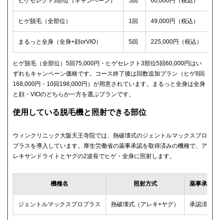
ヒゲセレクト3部位（キャンペーン）
5回
60,000円（税込）
ヒゲ脱毛（全部位）
1回
49,000円（税込）
まるっと全身（全身+顔orVIO）
5回
225,000円（税込）
ヒゲ脱毛（全部位）5回75,000円・ヒゲセレクト3部位5回60,000円はい
ずれもキャンペーン価格です。コース終了後は回数追加プラン（ヒゲ8回
168,000円・10回198,000円）が用意されています。まるっと全身は全身
と顔・VIOのどちらか一方を選ぶプランです。
使用している脱毛機と照射できる部位
ウィンクリニック大阪天王寺院では、熱破壊式のジェントルマックスプロ
プラスを導入しています。厚生労働省の薬事承認を取得済みの機種で、ア
レキサンドライトとヤグの2波長でヒゲ・全身に照射します。
機種名
照射方式
薬事承認
ジェントルマックスプロプラス
熱破壊式（アレキ+ヤグ）
承認済み