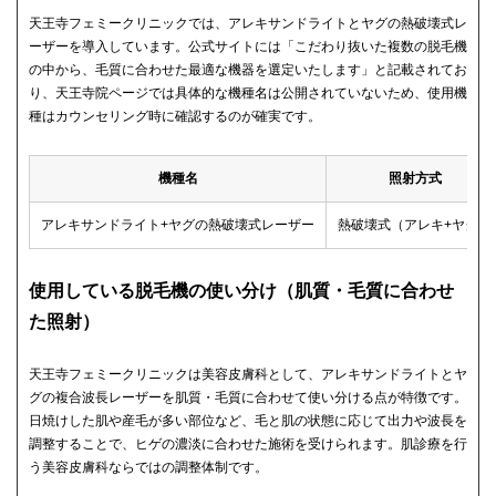
天王寺フェミークリニックでは、アレキサンドライトとヤグの熱破壊式レ
ーザーを導入しています。公式サイトには「こだわり抜いた複数の脱毛機
の中から、毛質に合わせた最適な機器を選定いたします」と記載されてお
り、天王寺院ページでは具体的な機種名は公開されていないため、使用機
種はカウンセリング時に確認するのが確実です。
機種名
照射方式
アレキサンドライト+ヤグの熱破壊式レーザー
熱破壊式（アレキ+ヤグ）
使用している脱毛機の使い分け（肌質・毛質に合わせ
た照射）
天王寺フェミークリニックは美容皮膚科として、アレキサンドライトとヤ
グの複合波長レーザーを肌質・毛質に合わせて使い分ける点が特徴です。
日焼けした肌や産毛が多い部位など、毛と肌の状態に応じて出力や波長を
調整することで、ヒゲの濃淡に合わせた施術を受けられます。肌診療を行
う美容皮膚科ならではの調整体制です。