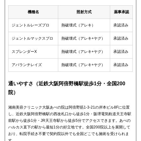
機種名
照射方式
薬事承認
ジェントルレーズプロ
熱破壊式（アレキ）
承認済み
ジェントルマックスプロ
熱破壊式（アレキ+ヤグ）
承認済み
スプレンダーX
熱破壊式（アレキ+ヤグ）
承認済み
アバランチレイズ
熱破壊式（アレキ+ヤグ）
承認済み
通いやすさ（近鉄大阪阿倍野橋駅徒歩1分・全国200
院）
湘南美容クリニック大阪あべの院は阿倍野筋1-3-21の岸本ビル8Fに位置
し、近鉄大阪阿倍野橋駅の西改札口から徒歩1分・阪堺電気軌道天王寺駅
前駅から徒歩1分・JR天王寺駅から徒歩5分でアクセスできます。あべの
ハルカス直下の駅から最短1分の好立地です。全国200院以上を展開して
おり、転院手続き不要で契約院以外でも全国どこでも施術を受けられま
す。