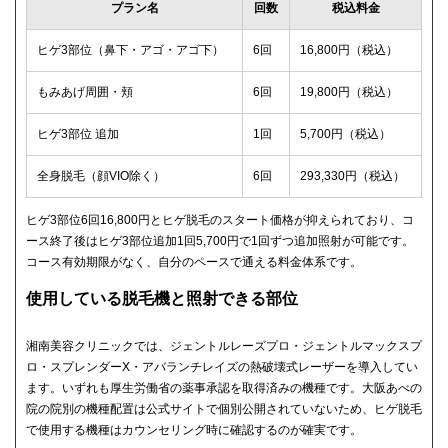
プラン名
回数
税込料金
ヒゲ3部位（鼻下・アゴ・アゴ下）
6回
16,800円（税込）
もみあげ周囲・頬
6回
19,800円（税込）
ヒゲ3部位 追加
1回
5,700円（税込）
全身脱毛（顔VIO除く）
6回
293,330円（税込）
ヒゲ3部位6回16,800円とヒゲ脱毛のスタート価格が抑えられており、コ
ース終了後はヒゲ3部位追加1回5,700円で1回ずつ追加照射が可能です。
コース有効期限がなく、自分のペースで通える料金体系です。
使用している脱毛機と照射できる部位
湘南美容クリニックでは、ジェントルレーズプロ・ジェントルマックスプ
ロ・スプレンダーX・アバランチレイズの熱破壊式レーザーを導入してい
ます。いずれも厚生労働省の薬事承認を取得済みの機種です。大阪あべの
院の院別の機種配置は公式サイトで個別公開されていないため、ヒゲ脱毛
で使用する機種はカウンセリング時に確認するのが確実です。