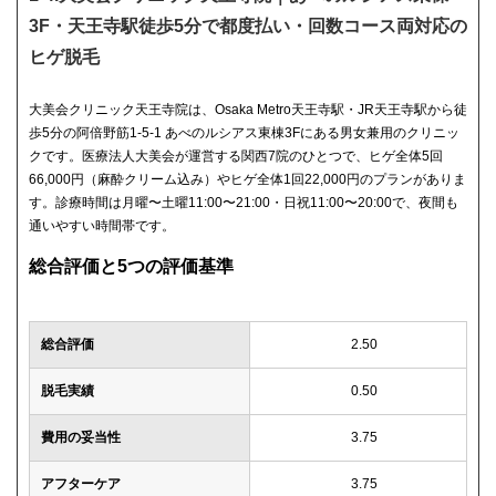
3F・天王寺駅徒歩5分で都度払い・回数コース両対応の
ヒゲ脱毛
大美会クリニック天王寺院は、Osaka Metro天王寺駅・JR天王寺駅から徒
歩5分の阿倍野筋1-5-1 あべのルシアス東棟3Fにある男女兼用のクリニッ
クです。医療法人大美会が運営する関西7院のひとつで、ヒゲ全体5回
66,000円（麻酔クリーム込み）やヒゲ全体1回22,000円のプランがありま
す。診療時間は月曜〜土曜11:00〜21:00・日祝11:00〜20:00で、夜間も
通いやすい時間帯です。
総合評価と5つの評価基準
総合評価
2.50
脱毛実績
0.50
費用の妥当性
3.75
アフターケア
3.75