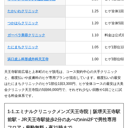
たかいわクリニック
1.25
ヒゲ全体1回44
つかはらクリニック
1.20
ヒゲ全体5回76,
ガーベラ美容クリニック
1.10
料金は公式非
たにまちクリニック
1.05
ヒゲ1部位1回3
浜口皮ふ科形成外科天王寺
1.00
ヒゲ3部位6回52
天王寺駅前広場と上本町のヒゲ脱毛は、コース契約中心の大手クリニック
と、都度払いや皮膚科のヒゲ専用プランが混在しています。都度払いの最安
はたにまちクリニックのヒゲ1部位1回3,300円、ヒゲ全体コースの最安は大美
会クリニック天王寺院の5回66,000円で、それぞれ少ない回数や1回ごとに試
せる料金体系です。
1-1.エミナルクリニックメンズ天王寺院｜阪堺天王寺駅
前駅・JR天王寺駅徒歩2分のあべのnini2Fで男性専用
フロア・麻酔無料・夜21時まで