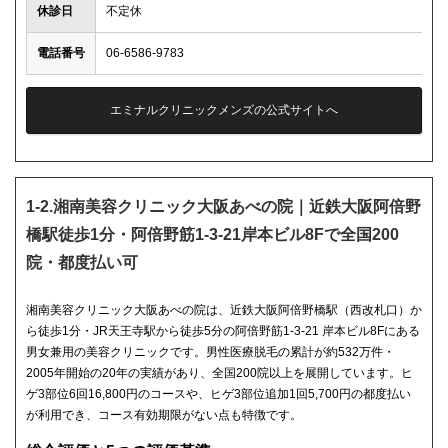
休診日
不定休
電話番号
06-6586-9783
エミナルクリニックメンズの公式サイトへ
1-2.湘南美容クリニック大阪あべの院｜近鉄大阪阿倍野
橋駅徒歩1分・阿倍野筋1-3-21岸本ビル8Fで全国200
院・都度払い可
湘南美容クリニック大阪あべの院は、近鉄大阪阿倍野橋駅（西改札口）か
ら徒歩1分・JR天王寺駅から徒歩5分の阿倍野筋1-3-21 岸本ビル8Fにある
男女兼用の美容クリニックです。男性医療脱毛の累計が約532万件・
2005年開始の20年の実績があり、全国200院以上を展開しています。ヒ
ゲ3部位6回16,800円のコースや、ヒゲ3部位追加1回5,700円の都度払い
が利用でき、コース有効期限がない点も特徴です。