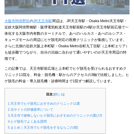
大阪市阿倍野区
の
JR天王寺駅
周辺は、JR天王寺駅・Osaka Metro天王寺駅・
近鉄大阪阿倍野橋駅・阪堺電気軌道天王寺駅前駅の4駅が天王寺駅前広場で一
体化する大阪市内有数のターミナルで、あべのハルカス・あべのルシアス・
キューズモールの周辺にヒゲ脱毛対応の医療クリニックが集積しています。
さらに北側の近鉄大阪上本町駅・Osaka Metro谷町九丁目駅（上本町エリア）
も徒歩圏でつながり、自分の沿線に合わせて通いやすいのが天王寺周辺の特
徴です。
この記事では、天王寺駅前広場と上本町でヒゲ脱毛を受けられるおすすめク
リニック11院を、料金・脱毛機・駅からのアクセスの3軸で比較しました。ヒ
ゲ脱毛の料金・導入脱毛機・診療時間まで1院ずつ解説しています。
目次
[
閉じる
]
1.天王寺でヒゲ脱毛におすすめのクリニック11選
2.当サイトの評価基準について
3.天王寺で後悔しないヒゲ脱毛におすすめのクリニックの選び方
4.ヒゲ脱毛でよくある質問
5.まとめ｜天王寺でヒゲ脱毛をするならこの3院