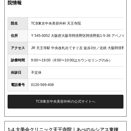
院情報
院名
TCB東京中央美容外科 天王寺院
住所
〒545-0052 大阪府大阪市阿倍野区阿倍野筋1-5-36 アベノセン
アクセス
JR 天王寺駅 中央改札出てすぐ左 徒歩3分／近鉄 大阪阿倍野橋駅
診療時間
9:00〜19:00（9:00〜10:00はカウンセリングのみ）
休診日
不定休
電話番号
0120-569-408
TCB東京中央美容外科の公式サイトへ
1-4.大美会クリニック天王寺院｜あべのルシアス東棟