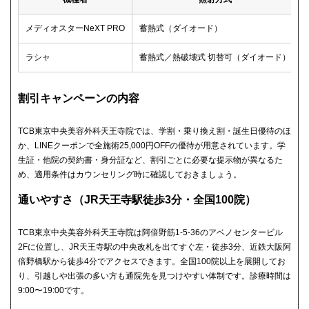
メディオスターNeXT PRO
蓄熱式（ダイオード）
ラシャ
蓄熱式／熱破壊式 切替可（ダイオード）
割引キャンペーンの内容
TCB東京中央美容外科天王寺院では、学割・乗り換え割・誕生日優待のほ
か、LINEクーポンで全施術25,000円OFFの優待が用意されています。学
生証・他院の契約書・身分証など、割引ごとに必要な提示物が異なるた
め、適用条件はカウンセリング時に確認しておきましょう。
通いやすさ（JR天王寺駅徒歩3分・全国100院）
TCB東京中央美容外科天王寺院は阿倍野筋1-5-36のアベノセンタービル
2Fに位置し、JR天王寺駅の中央改札を出てすぐ左・徒歩3分、近鉄大阪阿
倍野橋駅から徒歩4分でアクセスできます。全国100院以上を展開してお
り、引越しや出張の多い方も通院先を見つけやすい体制です。診療時間は
9:00〜19:00です。