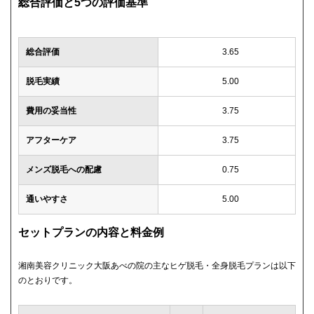
総合評価と5つの評価基準
総合評価
3.65
脱毛実績
5.00
費用の妥当性
3.75
アフターケア
3.75
メンズ脱毛への配慮
0.75
通いやすさ
5.00
セットプランの内容と料金例
湘南美容クリニック大阪あべの院の主なヒゲ脱毛・全身脱毛プランは以下
のとおりです。