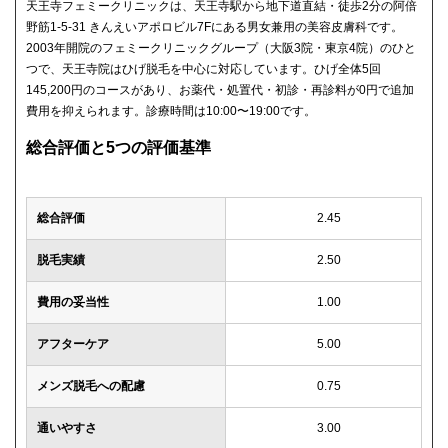
天王寺フェミークリニックは、天王寺駅から地下道直結・徒歩2分の阿倍
野筋1-5-31 きんえいアポロビル7Fにある男女兼用の美容皮膚科です。
2003年開院のフェミークリニックグループ（大阪3院・東京4院）のひと
つで、天王寺院はひげ脱毛を中心に対応しています。ひげ全体5回
145,200円のコースがあり、お薬代・処置代・初診・再診料が0円で追加
費用を抑えられます。診療時間は10:00〜19:00です。
総合評価と5つの評価基準
総合評価
2.45
脱毛実績
2.50
費用の妥当性
1.00
アフターケア
5.00
メンズ脱毛への配慮
0.75
通いやすさ
3.00