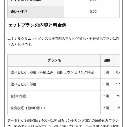
通いやすさ
5.00
セットプランの内容と料金例
エミナルクリニックメンズ天王寺院の主なヒゲ脱毛・全身脱毛プランは以
下のとおりです。
プラン名
回数
選べるヒゲ3部位（麻酔込み・初回カウンセリング限定）
3回
8,40
選べるヒゲ6部位
5回
57,2
全顔8部位
5回
79,2
全身脱毛（顔VIO除く）
5回
159,
選べるヒゲ3部位3回8,400円は初回カウンセリング限定の麻酔込みプラン
で、初めてヒゲ脱毛を試したい方に向いています。コース終了後の追加照