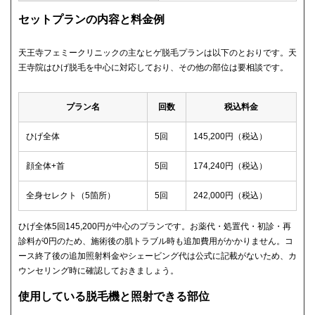
セットプランの内容と料金例
天王寺フェミークリニックの主なヒゲ脱毛プランは以下のとおりです。天
王寺院はひげ脱毛を中心に対応しており、その他の部位は要相談です。
プラン名
回数
税込料金
ひげ全体
5回
145,200円（税込）
顔全体+首
5回
174,240円（税込）
全身セレクト（5箇所）
5回
242,000円（税込）
ひげ全体5回145,200円が中心のプランです。お薬代・処置代・初診・再
診料が0円のため、施術後の肌トラブル時も追加費用がかかりません。コ
ース終了後の追加照射料金やシェービング代は公式に記載がないため、カ
ウンセリング時に確認しておきましょう。
使用している脱毛機と照射できる部位