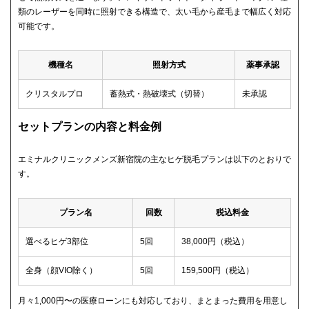
類のレーザーを同時に照射できる構造で、太い毛から産毛まで幅広く対応
可能です。
機種名
照射方式
薬事承認
クリスタルプロ
蓄熱式・熱破壊式（切替）
未承認
セットプランの内容と料金例
エミナルクリニックメンズ新宿院の主なヒゲ脱毛プランは以下のとおりで
す。
プラン名
回数
税込料金
選べるヒゲ3部位
5回
38,000円（税込）
全身（顔VIO除く）
5回
159,500円（税込）
月々1,000円〜の医療ローンにも対応しており、まとまった費用を用意し