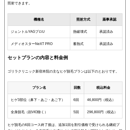
照射できます。
機種名
照射方式
薬事承認
ジェントルYAGプロU
熱破壊式
承認済み
メディオスターNeXT PRO
蓄熱式
承認済み
セットプランの内容と料金例
ゴリラクリニック新宿本院の主なヒゲ脱毛プランは以下のとおりです。
プラン名
回数
税込料金
ヒゲ3部位（鼻下・あご・あご下）
6回
46,800円（税込）
全身脱毛（顔VIO除く）
5回
296,800円（税込）
ヒゲ脱毛の6回コース終了後は、追加1回を割引価格で受けられる継続プ