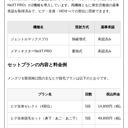
NeXT PRO）の2機種を導入しています。両機種ともに厚生労働省の薬事
承認を取得済みで、ヒゲ・全身・VIOすべての部位に照射できます。
機種名
照射方式
薬事承認
ジェントルマックスプロ
熱破壊式
承認済み
メディオスターNeXT PRO
蓄熱式
承認済み
セットプランの内容と料金例
メンズリゼ新宿南口院の主なヒゲ脱毛プランは以下のとおりです。
プラン名
回数
税込料金
ヒゲ全体セレクト（4部位）
5回
14,800円（税込）
ヒゲ全体脱毛セット（鼻下・あご・あご下）
5回
49,800円（税込）