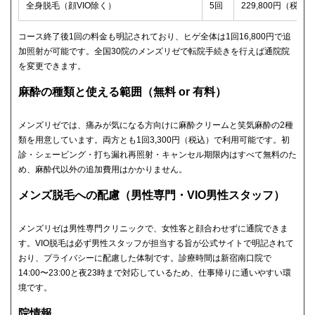
全身脱毛（顔VIO除く）
5回
229,800円（税込）
コース終了後1回の料金も明記されており、ヒゲ全体は1回16,800円で追
加照射が可能です。全国30院のメンズリゼで転院手続きを行えば通院院
を変更できます。
麻酔の種類と使える範囲（無料 or 有料）
メンズリゼでは、痛みが気になる方向けに麻酔クリームと笑気麻酔の2種
類を用意しています。両方とも1回3,300円（税込）で利用可能です。初
診・シェービング・打ち漏れ再照射・キャンセル期限内はすべて無料のた
め、麻酔代以外の追加費用はかかりません。
メンズ脱毛への配慮（男性専門・VIO男性スタッフ）
メンズリゼは男性専門クリニックで、女性客と顔合わせずに通院できま
す。VIO脱毛は必ず男性スタッフが担当する旨が公式サイトで明記されて
おり、プライバシーに配慮した体制です。診療時間は新宿南口院で
14:00〜23:00と夜23時まで対応しているため、仕事帰りに通いやすい環
境です。
院情報