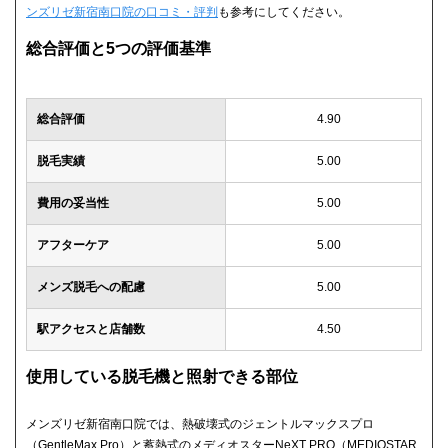
ンズリゼ新宿南口院の口コミ・評判
も参考にしてください。
総合評価と5つの評価基準
総合評価
4.90
脱毛実績
5.00
費用の妥当性
5.00
アフターケア
5.00
メンズ脱毛への配慮
5.00
駅アクセスと店舗数
4.50
使用している脱毛機と照射できる部位
メンズリゼ新宿南口院では、熱破壊式のジェントルマックスプロ
（GentleMax Pro）と蓄熱式のメディオスターNeXT PRO（MEDIOSTAR