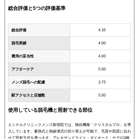
総合評価と5つの評価基準
総合評価
4.35
脱毛実績
4.00
費用の妥当性
4.00
アフターケア
5.00
メンズ脱毛への配慮
3.75
駅アクセスと店舗数
5.00
使用している脱毛機と照射できる部位
エミナルクリニックメンズ新宿院では、独自機種「クリスタルプロ」を導
入しています。蓄熱式と熱破壊式の切り替えが可能で、毛質や肌質に合わ
せて照射方式を選べます。アレキサンドライト・ダイオード・ヤグの3種