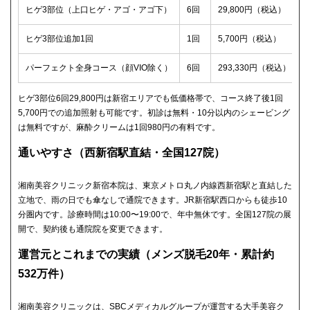
ヒゲ3部位（上口ヒゲ・アゴ・アゴ下）
6回
29,800円（税込）
ヒゲ3部位追加1回
1回
5,700円（税込）
パーフェクト全身コース（顔VIO除く）
6回
293,330円（税込）
ヒゲ3部位6回29,800円は新宿エリアでも低価格帯で、コース終了後1回
5,700円での追加照射も可能です。初診は無料・10分以内のシェービング
は無料ですが、麻酔クリームは1回980円の有料です。
通いやすさ（西新宿駅直結・全国127院）
湘南美容クリニック新宿本院は、東京メトロ丸ノ内線西新宿駅と直結した
立地で、雨の日でも傘なしで通院できます。JR新宿駅西口からも徒歩10
分圏内です。診療時間は10:00〜19:00で、年中無休です。全国127院の展
開で、契約後も通院院を変更できます。
運営元とこれまでの実績（メンズ脱毛20年・累計約
532万件）
湘南美容クリニックは、SBCメディカルグループが運営する大手美容ク