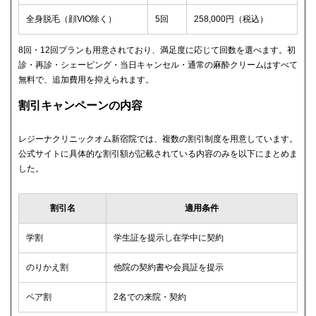
全身脱毛（顔VIO除く）
5回
258,000円（税込）
8回・12回プランも用意されており、満足度に応じて回数を選べます。初
診・再診・シェービング・当日キャンセル・通常の麻酔クリームはすべて
無料で、追加費用を抑えられます。
割引キャンペーンの内容
レジーナクリニックオム新宿院では、複数の割引制度を用意しています。
公式サイトに具体的な割引額が記載されている内容のみを以下にまとめま
した。
割引名
適用条件
学割
学生証を提示し在学中に契約
のりかえ割
他院の契約書や会員証を提示
ペア割
2名での来院・契約