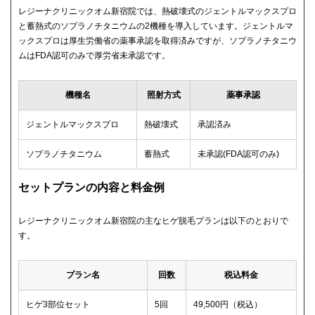
レジーナクリニックオム新宿院では、熱破壊式のジェントルマックスプロ
と蓄熱式のソプラノチタニウムの2機種を導入しています。ジェントルマ
ックスプロは厚生労働省の薬事承認を取得済みですが、ソプラノチタニウ
ムはFDA認可のみで厚労省未承認です。
機種名
照射方式
薬事承認
ジェントルマックスプロ
熱破壊式
承認済み
ソプラノチタニウム
蓄熱式
未承認(FDA認可のみ)
セットプランの内容と料金例
レジーナクリニックオム新宿院の主なヒゲ脱毛プランは以下のとおりで
す。
プラン名
回数
税込料金
ヒゲ3部位セット
5回
49,500円（税込）