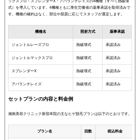
ックスプロ・スプレンダーX・アバランチレイズの4機種（すべて熱破壊
式）を導入しています。4機種ともに厚生労働省の薬事承認を取得済みで
す。機種の確約はなく、部位や肌質に応じてスタッフが選定します。
機種名
照射方式
薬事承認
ジェントルレーズプロ
熱破壊式
承認済み
ジェントルマックスプロ
熱破壊式
承認済み
スプレンダーX
熱破壊式
承認済み
アバランチレイズ
熱破壊式
承認済み
セットプランの内容と料金例
湘南美容クリニック新宿本院の主なヒゲ脱毛プランは以下のとおりです。
プラン名
回数
税込料金