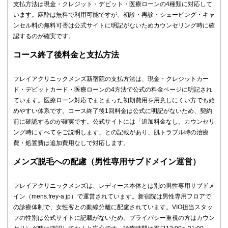
支払方法は現金・クレジット・デビット・医療ローンの4種類に対応して
います。麻酔は無料で利用可能ですが、初診・再診・シェービング・キャ
ンセル料の無料可否は公式サイトに明記がないためカウンセリング時に確
認するのが確実です。
コース終了後料金と支払方法
フレイアクリニックメンズ新宿院の支払方法は、現金・クレジットカー
ド・デビットカード・医療ローンの4方法で公式の料金ページに明記され
ています。医療ローン対応でまとまった初期費用を用意しにくい方でも始
めやすい体系です。コース終了後1回料金は公式に明記がないため、契約
前に確認するのが確実です。公式サイトには「追加料金なし。カウンセリ
ング時にすべてをご説明します」との記載があり、肌トラブル時の治療
費・処置費は追加費用なしで対応します。
メンズ脱毛への配慮（男性専用サブドメイン運営）
フレイアクリニックメンズは、レディース本体とは別の男性専用サブドメ
イン（mens.frey-a.jp）で運営されています。新宿院は男性専用フロアで
の診療体制で、女性客との動線分離に配慮されています。VIO担当スタッ
フの性別は公式サイトに記載がないため、プライバシー重視の方はカウン