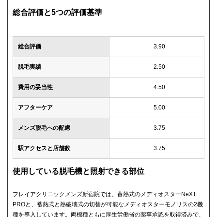
総合評価と5つの評価基準
総合評価
3.90
脱毛実績
2.50
費用の妥当性
4.50
アフターケア
5.00
メンズ脱毛への配慮
3.75
駅アクセスと店舗数
3.75
使用している脱毛機と照射できる部位
フレイアクリニックメンズ新宿院では、蓄熱式のメディオスターNeXT
PROと、蓄熱式と熱破壊式の切替が可能なメディオスターモノリスの2機
種を導入しています。両機種ともに厚生労働省の薬事承認を取得済みで、