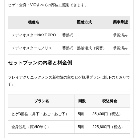
ヒゲ・全身・VIOすべての部位に照射できます。
機種名
照射方式
薬事承認
メディオスターNeXT PRO
蓄熱式
承認済み
メディオスターモノリス
蓄熱式・熱破壊式（切替）
承認済み
セットプランの内容と料金例
フレイアクリニックメンズ新宿院の主なヒゲ脱毛プランは以下のとおりで
す。
プラン名
回数
税込料金
ヒゲ3部位（鼻下・あご・あご下）
5回
35,400円（税込）
全身脱毛（顔VIO除く）
5回
225,600円（税込）