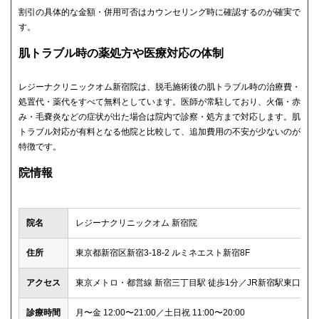
割引の具体的な金額・併用可否はカウンセリング時に確認するのが確実で
す。
肌トラブル時の薬処方や医療対応の体制
レジーナクリニックオム新宿院は、脱毛施術後の肌トラブル時の治療費・
処置代・薬代をすべて無料としています。医師が常駐しており、火傷・赤
み・毛嚢炎などの症状が出た場合は院内で診察・処方まで対応します。肌
トラブル対応が有料となる他院と比較して、追加費用の不安が少ないのが
特徴です。
院情報
院名
レジーナクリニックオム 新宿院
住所
東京都新宿区新宿3-18-2 ルミネエスト新宿8F
アクセス
東京メトロ・都営線 新宿三丁目駅 徒歩1分／JR新宿駅東口 徒歩
診療時間
月〜金 12:00〜21:00／土日祝 11:00〜20:00