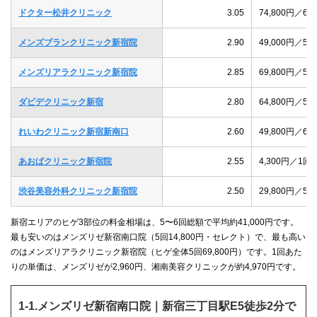
ドクター松井クリニック
3.05
74,800円／
メンズブランクリニック新宿院
2.90
49,000円／
メンズリアラクリニック新宿院
2.85
69,800円／
ダビデクリニック新宿
2.80
64,800円／
れいわクリニック新宿新南口
2.60
49,800円／
あおばクリニック新宿院
2.55
4,300円／1
渋谷美容外科クリニック新宿院
2.50
29,800円／
新宿エリアのヒゲ3部位の料金相場は、5〜6回総額で平均約41,000円です。
最も安いのはメンズリゼ新宿南口院（5回14,800円・セレクト）で、最も高い
のはメンズリアラクリニック新宿院（ヒゲ全体5回69,800円）です。1回あた
りの単価は、メンズリゼが2,960円、湘南美容クリニックが約4,970円です。
1-1.メンズリゼ新宿南口院｜新宿三丁目駅E5徒歩2分で