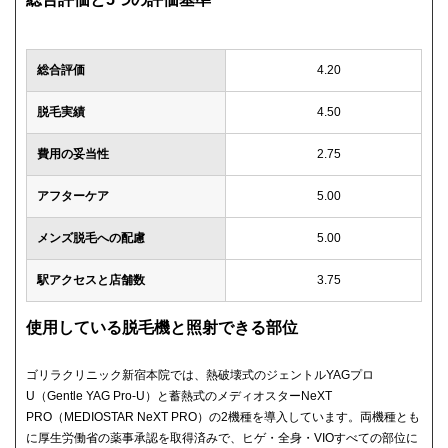
総合評価
4.20
脱毛実績
4.50
費用の妥当性
2.75
アフターケア
5.00
メンズ脱毛への配慮
5.00
駅アクセスと店舗数
3.75
使用している脱毛機と照射できる部位
ゴリラクリニック新宿本院では、熱破壊式のジェントルYAGプロ
U（Gentle YAG Pro-U）と蓄熱式のメディオスターNeXT
PRO（MEDIOSTAR NeXT PRO）の2機種を導入しています。両機種とも
に厚生労働省の薬事承認を取得済みで、ヒゲ・全身・VIOすべての部位に