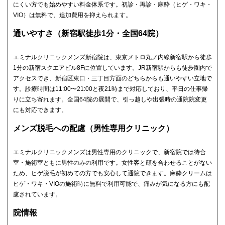
にくい方でも始めやすい料金体系です。初診・再診・麻酔（ヒゲ・ワキ・
VIO）は無料で、追加費用を抑えられます。
通いやすさ（新宿駅徒歩1分・全国64院）
エミナルクリニックメンズ新宿院は、東京メトロ丸ノ内線新宿駅から徒歩
1分の新宿スクエアビル8Fに位置しています。JR新宿駅からも徒歩圏内で
アクセスでき、新宿区東口・三丁目方面のどちらからも通いやすい立地で
す。診療時間は11:00〜21:00と夜21時まで対応しており、平日の仕事帰
りに立ち寄れます。全国64院の展開で、引っ越しや出張時の通院院変更
にも対応できます。
メンズ脱毛への配慮（男性専用クリニック）
エミナルクリニックメンズは男性専用のクリニックで、新宿院では待合
室・施術室ともに男性のみの利用です。女性客と顔を合わせることがない
ため、ヒゲ脱毛が初めての方でも安心して通院できます。麻酔クリームは
ヒゲ・ワキ・VIOの施術時に無料で利用可能で、痛みが気になる方にも配
慮されています。
院情報