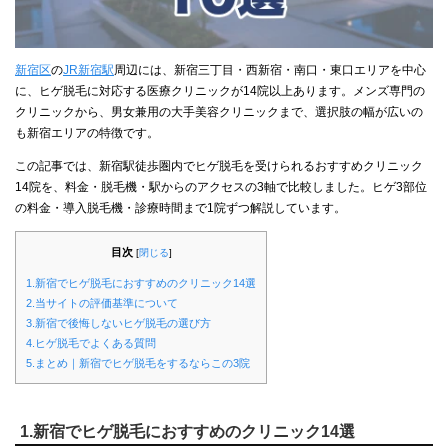
新宿区
の
JR新宿駅
周辺には、新宿三丁目・西新宿・南口・東口エリアを中心
に、ヒゲ脱毛に対応する医療クリニックが14院以上あります。メンズ専門の
クリニックから、男女兼用の大手美容クリニックまで、選択肢の幅が広いの
も新宿エリアの特徴です。
この記事では、新宿駅徒歩圏内でヒゲ脱毛を受けられるおすすめクリニック
14院を、料金・脱毛機・駅からのアクセスの3軸で比較しました。ヒゲ3部位
の料金・導入脱毛機・診療時間まで1院ずつ解説しています。
目次
[
閉じる
]
1.新宿でヒゲ脱毛におすすめのクリニック14選
2.当サイトの評価基準について
3.新宿で後悔しないヒゲ脱毛の選び方
4.ヒゲ脱毛でよくある質問
5.まとめ｜新宿でヒゲ脱毛をするならこの3院
1.新宿でヒゲ脱毛におすすめのクリニック14選