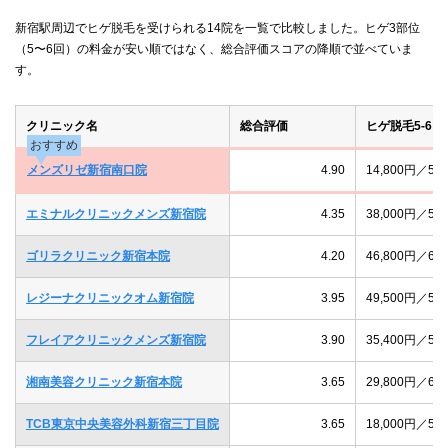
新宿駅周辺でヒゲ脱毛を受けられる14院を一覧で比較しました。ヒゲ3部位
（5〜6回）の料金が安い順ではなく、総合評価スコアの降順で並べていま
す。
クリニック名
総合評価
ヒゲ脱毛5-6回
おすすめ
メンズリゼ新宿南口院
4.90
14,800円／
エミナルクリニックメンズ新宿院
4.35
38,000円／
ゴリラクリニック新宿本院
4.20
46,800円／
レジーナクリニックオム新宿院
3.95
49,500円／
フレイアクリニックメンズ新宿院
3.90
35,400円／
湘南美容クリニック新宿本院
3.65
29,800円／
TCB東京中央美容外科新宿三丁目院
3.65
18,000円／