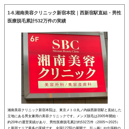
1-6.湘南美容クリニック新宿本院｜西新宿駅直結・男性
医療脱毛累計532万件の実績
湘南美容クリニック新宿本院は、東京メトロ丸ノ内線西新宿駅と直結した
立地にある男女兼用の美容クリニックです。メンズ脱毛は2005年開始・
約20年の運営実績があり、男性医療脱毛累計約532万件（2005〜2025）
と新宿エリア最多の実績です。全国127院の展開で、引っ越しや出張時の