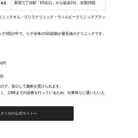
新宿三丁目駅「E5出口」から徒歩2分、全国26院
4.5
リニックオム・ゴリラクリニック・ウィルビークリニックブラッ
ック5院の中で、ヒゲ全体の5回総額が最安値のクリニックです。
0円
回)
なので、安心して施術を受けられます。
く、23時までの診療を行っているため、仕事帰りに通いたい人
ンズリゼの公式サイトへ