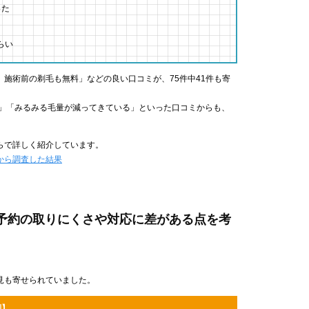
った
らい
施術前の剃毛も無料」などの良い口コミが、75件中41件も寄
足」「みるみる毛量が減ってきている」といった口コミからも、
らで詳しく紹介しています。
人から調査した結果
析｜予約の取りにくさや対応に差がある点を考
見も寄せられていました。
判】