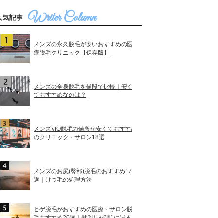
人気記事
メンズの永久脱毛が安いおすすめの医
療脱毛クリニック【保存版】
メンズの全身脱毛を値段で比較｜安く
ておすすめなのは？
メンズVIO脱毛の値段が安くておすすめ
のクリニック・サロン18選
メンズのお尻(臀部)脱毛のおすすめ17
選｜けつ毛の処理方法
ヒゲ脱毛がおすすめの医療・サロン脱
毛おすすめ20選｜髭剃りが週1に減る