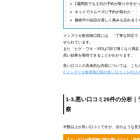
1週間前でも土日の予約が取りやすか
ネットでスムーズに予約が取れた
施術中の会話が楽しく痛みも忘れるぐ
メンズリゼ新宿南口院には、「丁寧な対応で、
せられています。
また「ヒゲ・ワキ・VIOは7回で薄くなり満
高い効果を期待できることがわかります。
良い口コミの具体的な内容については、こち
2.メンズリゼ新宿南口院の良い口コミを41
1-3.悪い口コミ26件の分
察
半数以上が良い口コミですが、次のような意
【メンズリゼ新宿南口院の悪い口コミ・評