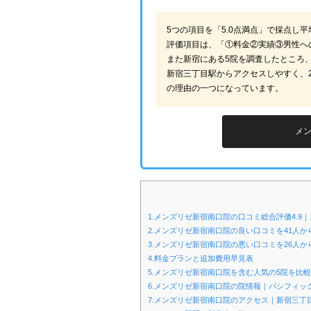
5つの項目を「5.0点満点」で採点し
評価項目は、「①料金②実績③男性へ
また新宿にある5院を調査したところ
新宿三丁目駅からアクセスしやすく、
の理由の一つになっています。
メ
1.メンズリゼ新宿南口院の口コミ総合評価4.9
2.メンズリゼ新宿南口院の良い口コミを41人から
3.メンズリゼ新宿南口院の悪い口コミを26人か
4.料金プランと追加費用早見表
5.メンズリゼ新宿南口院を含む人気の5院を比較
6.メンズリゼ新宿南口院の院情報｜パシフィックマ
7.メンズリゼ新宿南口院のアクセス｜新宿三丁