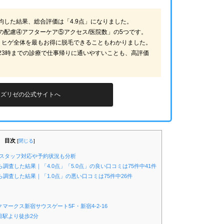
平均した結果、総合評価は「4.9点」になりました。
の配慮④アフターケア⑤アクセス/医院数」の5つです。
、ヒゲ全体を最もお得に脱毛できることもわかりました。
23時までの診療で仕事帰りに通いやすいことも、高評価
ンズリゼの公式サイトへ
目次
[
閉じる
]
｜スタッフ対応や予約状況も分析
調査した結果｜「4.0点」「5.0点」の良い口コミは75件中41件
ら調査した結果｜「1.0点」の悪い口コミは75件中26件
ークス新宿サウスゲート5F・新宿4-2-16
目駅より徒歩2分