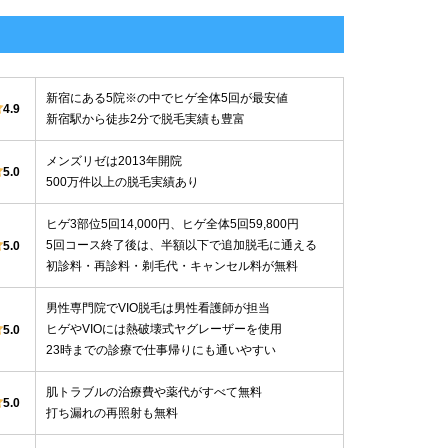
新宿にある5院※の中でヒゲ全体5回が最安値
4.9
新宿駅から徒歩2分で脱毛実績も豊富
メンズリゼは2013年開院
5.0
500万件以上の脱毛実績あり
ヒゲ3部位5回14,000円、ヒゲ全体5回59,800円
5回コース終了後は、半額以下で追加脱毛に通える
5.0
初診料・再診料・剃毛代・キャンセル料が無料
男性専門院でVIO脱毛は男性看護師が担当
ヒゲやVIOには熱破壊式ヤグレーザーを使用
5.0
23時までの診療で仕事帰りにも通いやすい
肌トラブルの治療費や薬代がすべて無料
5.0
打ち漏れの再照射も無料