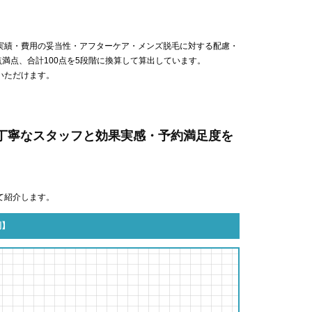
実績・費用の妥当性・アフターケア・メンズ脱⽑に対する配慮・
点満点、合計100点を5段階に換算して算出しています。
いただけます。
証｜丁寧なスタッフと効果実感・予約満足度を
て紹介します。
判】