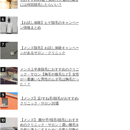
には何回脱毛したらいい？
【お試し体験】ヒゲ脱毛のキャンペー
ン情報まとめ
【メンズ脱毛】お試し体験キャンペー
ンがあるサロン・クリニック
メンズ上半身脱毛におすすめのクリニ
ック・サロン【胸毛や腹毛など】女性
が一番嫌いな男性のムダ毛は胸毛だっ
た！？
【メンズ】足(すね毛)脱毛がおすすめの
クリニック・サロン20選
【メンズ】 腕や手(指毛)脱毛におすす
めのクリニック・サロン｜濃い腕毛を
自然な薄さにするために必要な回数や