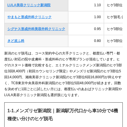
LULA美容クリニック新潟院
1.10
ヒゲ3部位1回
やまもと形成外科クリニック
1.00
ヒゲ脱毛 公
シグナス形成外科美容外科クリニック
0.95
ヒゲ3部位6回7
きど皮ふ科
0.80
ヒゲ3部位5回9
新潟のヒゲ脱毛は、コース契約中心の大手クリニックと、都度払い専門・都
度払い対応の院や皮膚科・形成外科のヒゲ専用プランが混在しています。ヒ
ゲのスタート価格で比較すると、エミナルクリニックメンズ新潟院のヒゲ3部
位3回8,400円（初回カウンセリング限定）やメンズリゼ新潟院のヒゲ3部位5
回14,000円、湘南美容クリニック新潟院のヒゲ3部位6回16,800円が抑えやす
く、TCB東京中央美容外科新潟院のヒゲ3部位5回48,000円が続きます。回数
を決めずに1回ごとに試したい方には、都度払いのあおばクリニック新潟院や
LULA美容クリニック新潟院も選択肢になります。
1-1.メンズリゼ新潟院｜新潟駅万代口から車10分で4機
種使い分けのヒゲ脱毛