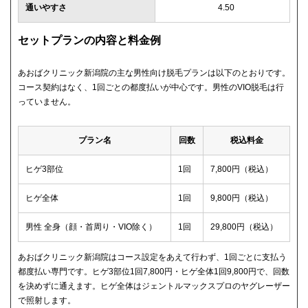
通いやすさ
4.50
セットプランの内容と料金例
あおばクリニック新潟院の主な男性向け脱毛プランは以下のとおりです。
コース契約はなく、1回ごとの都度払いが中心です。男性のVIO脱毛は行
っていません。
プラン名
回数
税込料金
ヒゲ3部位
1回
7,800円（税込）
ヒゲ全体
1回
9,800円（税込）
男性 全身（顔・首周り・VIO除く）
1回
29,800円（税込）
あおばクリニック新潟院はコース設定をあえて行わず、1回ごとに支払う
都度払い専門です。ヒゲ3部位1回7,800円・ヒゲ全体1回9,800円で、回数
を決めずに通えます。ヒゲ全体はジェントルマックスプロのヤグレーザー
で照射します。