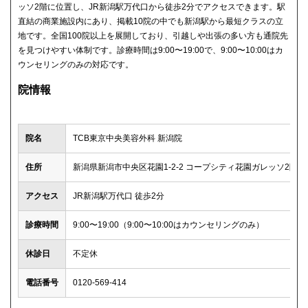
ッソ2階に位置し、JR新潟駅万代口から徒歩2分でアクセスできます。駅
直結の商業施設内にあり、掲載10院の中でも新潟駅から最短クラスの立
地です。全国100院以上を展開しており、引越しや出張の多い方も通院先
を見つけやすい体制です。診療時間は9:00〜19:00で、9:00〜10:00はカ
ウンセリングのみの対応です。
院情報
院名
TCB東京中央美容外科 新潟院
住所
新潟県新潟市中央区花園1-2-2 コープシティ花園ガレッソ2階
アクセス
JR新潟駅万代口 徒歩2分
診療時間
9:00〜19:00（9:00〜10:00はカウンセリングのみ）
休診日
不定休
電話番号
0120-569-414