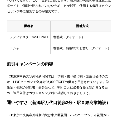
い分けて照射し、ヒゲ・全身に対応します。新潟院の院別の機種配置は公
式サイトで個別公開されていないため、ヒゲ脱毛で使用する機種はカウン
セリング時に確認するのが確実です。
機種名
照射方式
メディオスターNeXT PRO
蓄熱式（ダイオード）
ラシャ
蓄熱式／熱破壊式 切替可（ダイオード）
割引キャンペーンの内容
TCB東京中央美容外科新潟院では、学割・乗り換え割・誕生日優待のほ
か、LINEクーポンで全施術25,000円OFFの優待が用意されています。学
生証・他院の契約書・身分証など、割引ごとに必要な提示物が異なるた
め、適用条件はカウンセリング時に確認しておきましょう。
通いやすさ（新潟駅万代口徒歩2分・駅直結商業施設）
TCB東京中央美容外科新潟院は中央区花園1-2-2のコープシティ花園ガレ