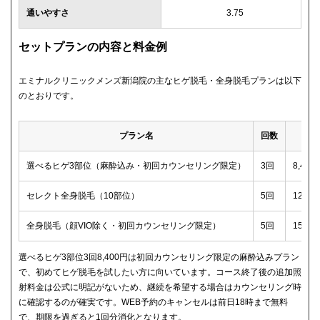
通いやすさ
3.75
セットプランの内容と料金例
エミナルクリニックメンズ新潟院の主なヒゲ脱毛・全身脱毛プランは以下
のとおりです。
プラン名
回数
選べるヒゲ3部位（麻酔込み・初回カウンセリング限定）
3回
8,40
セレクト全身脱毛（10部位）
5回
129,
全身脱毛（顔VIO除く・初回カウンセリング限定）
5回
159,
選べるヒゲ3部位3回8,400円は初回カウンセリング限定の麻酔込みプラン
で、初めてヒゲ脱毛を試したい方に向いています。コース終了後の追加照
射料金は公式に明記がないため、継続を希望する場合はカウンセリング時
に確認するのが確実です。WEB予約のキャンセルは前日18時まで無料
で、期限を過ぎると1回分消化となります。