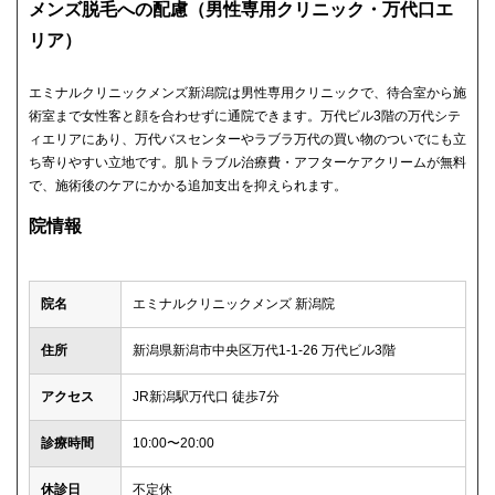
メンズ脱毛への配慮（男性専用クリニック・万代口エ
リア）
エミナルクリニックメンズ新潟院は男性専用クリニックで、待合室から施
術室まで女性客と顔を合わせずに通院できます。万代ビル3階の万代シテ
ィエリアにあり、万代バスセンターやラブラ万代の買い物のついでにも立
ち寄りやすい立地です。肌トラブル治療費・アフターケアクリームが無料
で、施術後のケアにかかる追加支出を抑えられます。
院情報
院名
エミナルクリニックメンズ 新潟院
住所
新潟県新潟市中央区万代1-1-26 万代ビル3階
アクセス
JR新潟駅万代口 徒歩7分
診療時間
10:00〜20:00
休診日
不定休