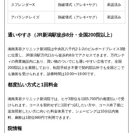
スプレンダーX
熱破壊式（アレキ+ヤグ）
承認済み
アバランチレイズ
熱破壊式（アレキ+ヤグ）
承認済み
通いやすさ（JR新潟駅徒歩8分・全国200院以上）
湘南美容クリニック新潟院は中央区八千代2-1-2のビルボードプレイス3階
に位置し、JR新潟駅万代口から徒歩約8分でアクセスできます。万代シテ
ィの商業施設内にあり、買い物のついでにも通いやすい立地です。全国
200院以上を展開しており、転院手続き不要で契約院以外でも全国どこで
も施術を受けられます。診療時間は10:00〜19:00です。
都度払い方式と1回料金
湘南美容クリニック新潟院では、ヒゲ3部位を1回5,700円の都度払いで受
けられます。コースを契約せずに1回ずつ試したい方や、コース終了後に
追加照射したい方に向いた料金体系です。シェービングは10分以内無
料、麻酔は1部位980円で利用できます。
院情報