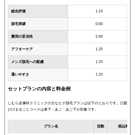
総合評価
1.15
脱毛実績
0.00
費用の妥当性
2.00
アフターケア
1.25
メンズ脱毛への配慮
1.25
通いやすさ
1.25
セットプランの内容と料金例
しむら皮膚科クリニックの主なヒゲ脱毛プランは以下のとおりです。口囲
ひげまるごとコースは鼻下・あご・あご下が対象です。
プラン名
回数
税込料金