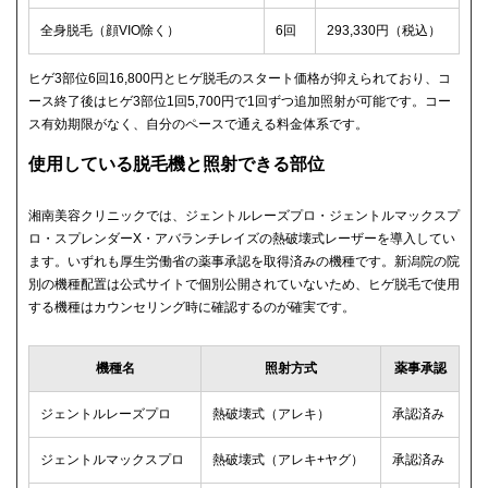
全身脱毛（顔VIO除く）
6回
293,330円（税込）
ヒゲ3部位6回16,800円とヒゲ脱毛のスタート価格が抑えられており、コ
ース終了後はヒゲ3部位1回5,700円で1回ずつ追加照射が可能です。コー
ス有効期限がなく、自分のペースで通える料金体系です。
使用している脱毛機と照射できる部位
湘南美容クリニックでは、ジェントルレーズプロ・ジェントルマックスプ
ロ・スプレンダーX・アバランチレイズの熱破壊式レーザーを導入してい
ます。いずれも厚生労働省の薬事承認を取得済みの機種です。新潟院の院
別の機種配置は公式サイトで個別公開されていないため、ヒゲ脱毛で使用
する機種はカウンセリング時に確認するのが確実です。
機種名
照射方式
薬事承認
ジェントルレーズプロ
熱破壊式（アレキ）
承認済み
ジェントルマックスプロ
熱破壊式（アレキ+ヤグ）
承認済み