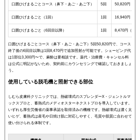
口囲ひげまるごとコース（鼻下・あご・あご下）
5回
50,820円（税
口囲ひげまるごと（1回）
1回
16,940円（税
口囲ひげまるごと（6回目以降）
1回
8,470円（税
口囲ひげまるごとコース（鼻下・あご・あご下）5回50,820円で、コース
終了後の6回目以降は1回8,470円で追加照射が可能です。シェービング代
は1部位3,300円〜で、麻酔は要相談です。薬代・治療費・キャンセル料
は公式に明記がないため、契約前にカウンセリングで確認しておきましょ
う。
使用している脱毛機と照射できる部位
しむら皮膚科クリニックでは、熱破壊式のスプレンダーX・ジェントルマ
ックスプロと、蓄熱式のメディオスターネクストプロを導入しています。
いずれも厚生労働省の薬事承認を取得済みの機種です。熱破壊式は濃く太
いヒゲ、蓄熱式は産毛や日焼け肌に対応しやすく、毛質や肌質に合わせて
使い分けられる体制です。