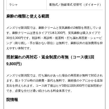
ラシャ
蓄熱式／熱破壊式 切替可（ダイオード）
麻酔の種類と使える範囲
メンズリゼ新潟院では、麻酔クリームと笑気麻酔の2種類を用意していま
す。麻酔クリームは塗るタイプで1本3,300円、笑気麻酔は吸入タイプで
30分3,300円です。初診料・再診料・処置料・打ち漏れ再照射・シェービ
ング（剃り残し・手が届かない部位）は無料で、麻酔以外の追加費用を抑
えやすい体制です。
照射漏れの再対応・返金制度の有無（コース後1回
9,800円）
メンズリゼ新潟院では、打ち漏れがあった場合の再照射が無料で対応され
ます。肌トラブル時の治療費・薬代も無料で、施術後のケアにかかる追加
支出を抑えられます。コース終了後はヒゲ3部位1回9,800円で追加照射が
でき、必要な分だけ通い続けられる料金体系です。
院情報