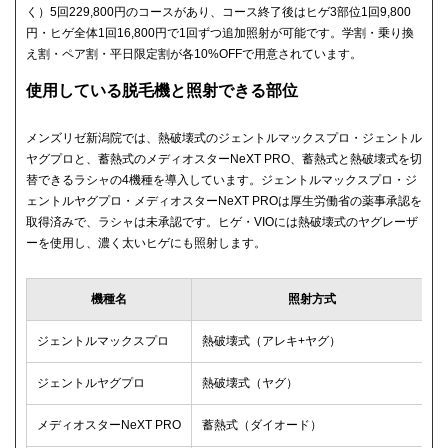
く）5回229,800円のコースがあり、コース終了後はヒゲ3部位1回9,800
円・ヒゲ全体1回16,800円で1回ずつ追加照射が可能です。学割・乗り換
え割・ペア割・平日限定割が各10%OFFで用意されています。
使用している脱毛機と照射できる部位
メンズリゼ新潟院では、熱破壊式のジェントルマックスプロ・ジェントル
ヤグプロと、蓄熱式のメディオスターNeXT PRO、蓄熱式と熱破壊式を切
替できるラシャの4機種を導入しています。ジェントルマックスプロ・ジ
ェントルヤグプロ・メディオスターNeXT PROは厚生労働省の薬事承認を
取得済みで、ラシャは未承認です。ヒゲ・VIOには熱破壊式のヤグレーザ
ーを使用し、濃く太いヒゲにも照射します。
機種名
照射方式
ジェントルマックスプロ
熱破壊式（アレキ+ヤグ）
ジェントルヤグプロ
熱破壊式（ヤグ）
メディオスターNeXT PRO
蓄熱式（ダイオード）