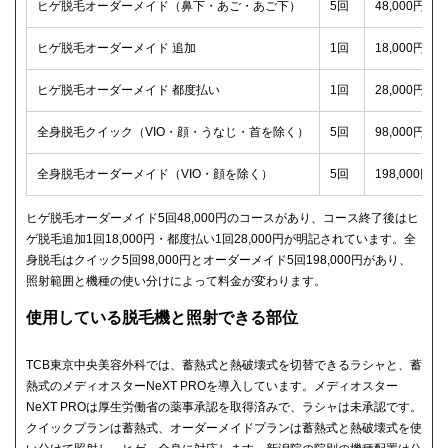
ヒゲ脱毛オーダーメイド（鼻下・あご・あご下）
5回
48,000円（
ヒゲ脱毛オーダーメイド 追加
1回
18,000円（
ヒゲ脱毛オーダーメイド 都度払い
1回
28,000円（
全身脱毛クイック（VIO・顔・うなじ・首を除く）
5回
98,000円（
全身脱毛オーダーメイド（VIO・顔を除く）
5回
198,000円
ヒゲ脱毛オーダーメイド5回48,000円のコースがあり、コース終了後はヒ
ゲ脱毛追加1回18,000円・都度払い1回28,000円が明記されています。全
身脱毛はクイック5回98,000円とオーダーメイド5回198,000円があり、
照射範囲と機種の使い分けによって料金が変わります。
使用している脱毛機と照射できる部位
TCB東京中央美容外科では、蓄熱式と熱破壊式を切替できるラシャと、蓄
熱式のメディオスターNeXT PROを導入しています。メディオスター
NeXT PROは厚生労働省の薬事承認を取得済みで、ラシャは未承認です。
クイックプランは蓄熱式、オーダーメイドプランは蓄熱式と熱破壊式を使