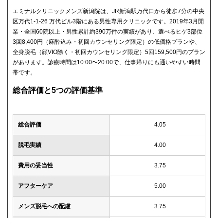
エミナルクリニックメンズ新潟院は、JR新潟駅万代口から徒歩7分の中央
区万代1-1-26 万代ビル3階にある男性専用クリニックです。2019年3月開
業・全国60院以上・男性累計約390万件の実績があり、選べるヒゲ3部位
3回8,400円（麻酔込み・初回カウンセリング限定）の低価格プランや、
全身脱毛（顔VIO除く・初回カウンセリング限定）5回159,500円のプラン
があります。診療時間は10:00〜20:00で、仕事帰りにも通いやすい時間
帯です。
総合評価と5つの評価基準
総合評価
4.05
脱毛実績
4.00
費用の妥当性
3.75
アフターケア
5.00
メンズ脱毛への配慮
3.75