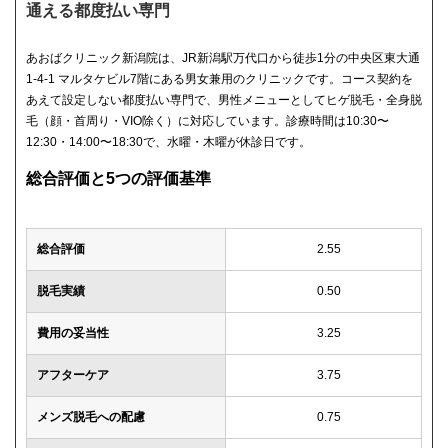
通える都度払い専門
あおばクリニック新潟院は、JR新潟駅万代口から徒歩1分の中央区東大通
1-4-1 マルタケビル7階にある男女兼用のクリニックです。コース契約を
あえて設定しない都度払い専門で、男性メニューとしてヒゲ脱毛・全身脱
毛（顔・首周り・VIO除く）に対応しています。診療時間は10:30〜
12:30・14:00〜18:30で、水曜・木曜が休診日です。
総合評価と5つの評価基準
総合評価
2.55
脱毛実績
0.50
費用の妥当性
3.25
アフターケア
3.75
メンズ脱毛への配慮
0.75