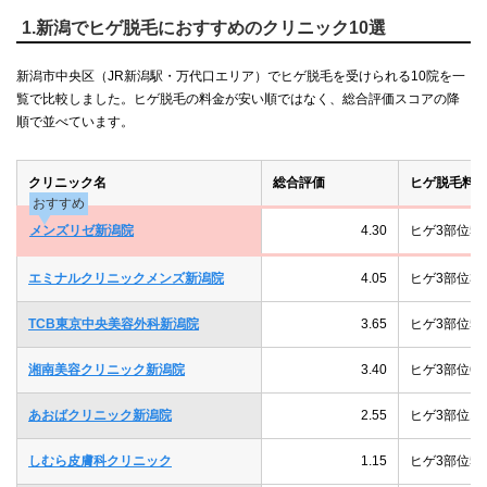
1.新潟でヒゲ脱毛におすすめのクリニック10選
新潟市中央区（JR新潟駅・万代口エリア）でヒゲ脱毛を受けられる10院を一
覧で比較しました。ヒゲ脱毛の料金が安い順ではなく、総合評価スコアの降
順で並べています。
クリニック名
総合評価
ヒゲ脱毛料
おすすめ
メンズリゼ新潟院
4.30
ヒゲ3部位5回1
エミナルクリニックメンズ新潟院
4.05
ヒゲ3部位3
TCB東京中央美容外科新潟院
3.65
ヒゲ3部位5回4
湘南美容クリニック新潟院
3.40
ヒゲ3部位6回1
あおばクリニック新潟院
2.55
ヒゲ3部位1回
しむら皮膚科クリニック
1.15
ヒゲ3部位5回5