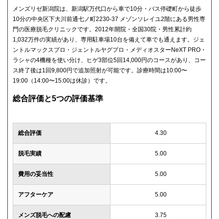
メンズリゼ新潟院は、新潟駅万代口から車で10分・バス停礎町から徒歩
10分の中央区下大川前通七ノ町2230-37 メゾンソレイユ2階にある男性専
門の医療脱毛クリニックです。2012年開院・全国30院・男性累計約
1,032万件の実績があり、専用駐車場10台を備えて車でも通えます。ジェ
ントルマックスプロ・ジェントルヤグプロ・メディオスターNeXT PRO・
ラシャの4機種を使い分け、ヒゲ3部位5回14,000円のコースがあり、コー
ス終了後は1回9,800円で追加照射が可能です。診療時間は10:00〜
19:00（14:00〜15:00は休診）です。
総合評価と5つの評価基準
総合評価
4.30
脱毛実績
5.00
費用の妥当性
5.00
アフターケア
5.00
メンズ脱毛への配慮
3.75