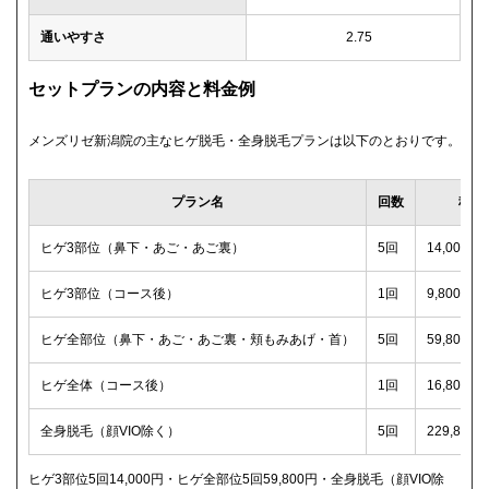
通いやすさ
2.75
セットプランの内容と料金例
メンズリゼ新潟院の主なヒゲ脱毛・全身脱毛プランは以下のとおりです。
プラン名
回数
税込
ヒゲ3部位（鼻下・あご・あご裏）
5回
14,000
ヒゲ3部位（コース後）
1回
9,800円
ヒゲ全部位（鼻下・あご・あご裏・頬もみあげ・首）
5回
59,800
ヒゲ全体（コース後）
1回
16,800
全身脱毛（顔VIO除く）
5回
229,80
ヒゲ3部位5回14,000円・ヒゲ全部位5回59,800円・全身脱毛（顔VIO除