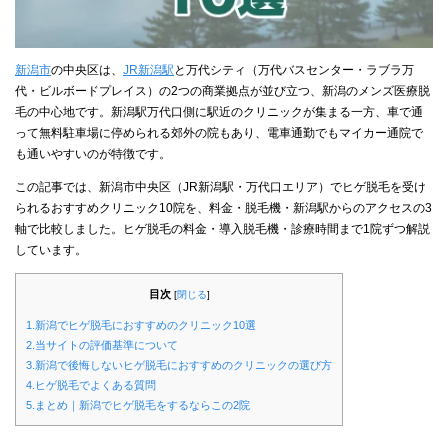
新潟市
の中央区は、
JR新潟駅
と万代シティ（万代バスセンター・ラブラ万
代・ビルボードプレイス）の2つの商業拠点が並び立つ、新潟のメンズ医療脱
毛の中心地です。新潟駅万代口側に駅近のクリニックが集まる一方、車で通
って無料駐車場に停められる郊外の院もあり、電車通勤でもマイカー通院で
も通いやすいのが特徴です。
この記事では、新潟市中央区（JR新潟駅・万代口エリア）でヒゲ脱毛を受け
られるおすすめクリニック10院を、料金・脱毛機・新潟駅からのアクセスの3
軸で比較しました。ヒゲ脱毛の料金・導入脱毛機・診療時間まで1院ずつ解説
しています。
目次
[
閉じる
]
1.新潟でヒゲ脱毛におすすめのクリニック10選
2.当サイトの評価基準について
3.新潟で後悔しないヒゲ脱毛におすすめのクリニックの選び方
4.ヒゲ脱毛でよくある質問
5.まとめ｜新潟でヒゲ脱毛をするならこの2院