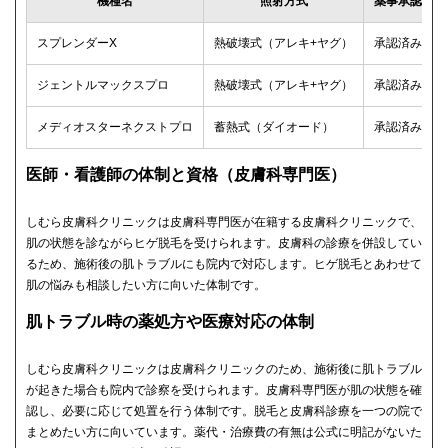
機種名
照射方式
薬事承認
スプレンダーX
熱破壊式（アレキ+ヤグ）
承認済み
ジェントルマックスプロ
熱破壊式（アレキ+ヤグ）
承認済み
メディオスターネクストプロ
蓄熱式（ダイオード）
承認済み
医師・看護師の体制と資格（皮膚科専門医）
しむら皮膚科クリニックは皮膚科専門医が在籍する皮膚科クリニックで、
肌の状態を診ながらヒゲ脱毛を受けられます。皮膚科の診療を併設してい
るため、施術後の肌トラブルにも院内で対応します。ヒゲ脱毛とあわせて
肌の悩みも相談したい方に向いた体制です。
肌トラブル時の薬処方や医療対応の体制
しむら皮膚科クリニックは皮膚科クリニックのため、施術後に肌トラブル
が起きた場合も院内で診察を受けられます。皮膚科専門医が肌の状態を確
認し、必要に応じて処置を行う体制です。脱毛と皮膚科診療を一つの院で
まとめたい方に向いています。薬代・治療費の有無は公式に明記がないた