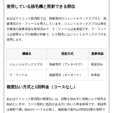
使用している脱毛機と照射できる部位
あおばクリニック新潟院では、熱破壊式のジェントルマックスプロと、熱
破壊式のラ・フィーユを導入しています。ジェントルマックスプロは厚生
労働省の薬事承認を取得済みで、ラ・フィーユは未承認です。ラ・フィー
ユは鎖骨から下の範囲が対象で、ヒゲ脱毛にはジェントルマックスプロを
使用します。
機種名
照射方式
薬事承認
ジェントルマックスプロ
熱破壊式（アレキ+ヤグ）
承認済み
ラ・フィーユ
熱破壊式（ダイオード）
未承認
都度払い方式と1回料金（コースなし）
あおばクリニック新潟院の都度払いは、回数を決めずに気軽にヒゲ脱毛を
始めたい方や、コース契約に抵抗がある方に向いた料金体系です。初診料
は無料で通い始めのハードルが低く、施術後の薬代は2回目以降が有料で