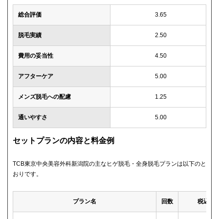
総合評価
3.65
脱毛実績
2.50
費用の妥当性
4.50
アフターケア
5.00
メンズ脱毛への配慮
1.25
通いやすさ
5.00
セットプランの内容と料金例
TCB東京中央美容外科新潟院の主なヒゲ脱毛・全身脱毛プランは以下のと
おりです。
プラン名
回数
税込料