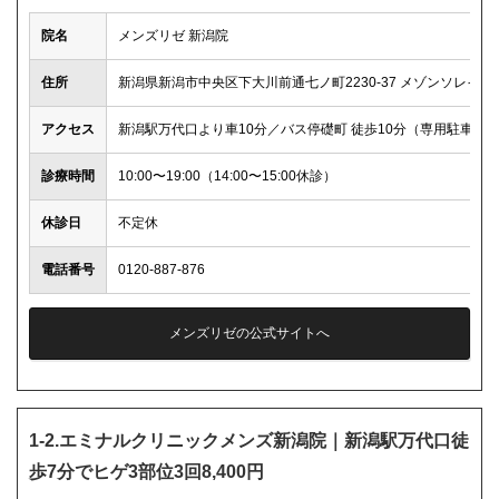
院名
メンズリゼ 新潟院
住所
新潟県新潟市中央区下大川前通七ノ町2230-37 メゾンソレイユ
アクセス
新潟駅万代口より車10分／バス停礎町 徒歩10分（専用駐車場1
診療時間
10:00〜19:00（14:00〜15:00休診）
休診日
不定休
電話番号
0120-887-876
メンズリゼの公式サイトへ
1-2.エミナルクリニックメンズ新潟院｜新潟駅万代口徒
歩7分でヒゲ3部位3回8,400円