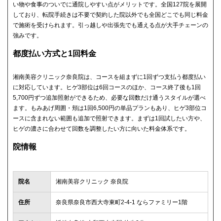
い物や食事のついでに通院しやすい点がメリットです。全国127院を展開
しており、転院手続きは不要で契約した院以外でも全国どこでも同じ料金
で施術を受けられます。引っ越しや出張先でも通える点が大手チェーンの
強みです。
都度払い方式と1回料金
湘南美容クリニック奈良院は、コースを組まずに1回ずつ支払う都度払い
に対応しています。ヒゲ3部位は6回コースのほか、コース終了後も1回
5,700円ずつ追加照射ができるため、必要な回数だけ通うスタイルが選べ
ます。もみあげ周囲・頬は1回6,500円の単品プランもあり、ヒゲ3部位コ
ースに含まれない範囲も追加で照射できます。まずは1回試したい方や、
ヒゲの濃さに合わせて回数を調整したい方に向いた料金体系です。
院情報
院名
湘南美容クリニック 奈良院
住所
奈良県奈良市西大寺東町2-4-1 ならファミリー1階