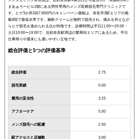
メンズセイシン奈良院は、近鉄奈良駅4番出口から徒歩3分・角振町28の
まあぁろ〜ビル1階にある男性専用のメンズ医療脱毛専門クリニックで
す。ヒゲ3か所3回7,800円のキャンペーン価格は、奈良市3駅エリアの掲
載8院で最低水準です。麻酔クリームが無料で提供され、痛みを抑えなが
らヒゲ脱毛を進められる点が特徴です。診療時間は平日11:00〜20:00・
土日10:00〜19:00で、近鉄奈良駅周辺の繁華街エリアにあるため、平日
仕事帰りや週末にも通いやすい立地です。
総合評価と5つの評価基準
総合評価
2.75
脱毛実績
0.00
費用の妥当性
3.25
アフターケア
5.00
メンズ脱毛への配慮
2.50
駅アクセスと店舗数
3.00