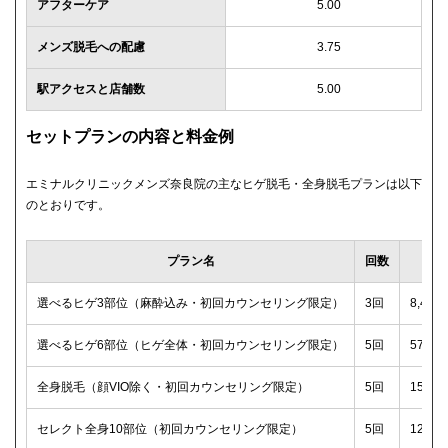
アフターケア
5.00
メンズ脱毛への配慮
3.75
駅アクセスと店舗数
5.00
セットプランの内容と料金例
エミナルクリニックメンズ奈良院の主なヒゲ脱毛・全身脱毛プランは以下
のとおりです。
プラン名
回数
選べるヒゲ3部位（麻酔込み・初回カウンセリング限定）
3回
8,40
選べるヒゲ6部位（ヒゲ全体・初回カウンセリング限定）
5回
57,2
全身脱毛（顔VIO除く・初回カウンセリング限定）
5回
159,
セレクト全身10部位（初回カウンセリング限定）
5回
129,