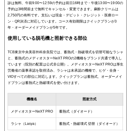
診は無料、午前9:00〜12:59の予約は前日16時まで・午後13:00〜19:00の
予約は3時間前まで無料でキャンセル・変更できます。麻酔クリームは
2,750円の有料です。支払いは現金・デビット・クレジット・医療ロー
ン・QR決済に対応しています。コース有効期限はクイックプランが3
年・オーダーメイドプランが5年です。
使用している脱毛機と照射できる部位
TCB東京中央美容外科奈良院では、蓄熱式・熱破壊式を切替可能なラシャ
と、蓄熱式のメディオスターNeXT PROの2機種をブランド共通で導入し
ています（院別の配置は公式非公開）。メディオスターNeXT PROは厚生
労働省の薬事承認を取得済み、ラシャは未承認の機種で、ヒゲ・全身・
VIOすべての部位に対応します。クイックプランは蓄熱式、オーダーメイ
ドプランは蓄熱式と熱破壊式を使い分けます。
機種名
照射方式
薬
メディオスターNeXT PRO
蓄熱式（ダイオード）
承
ラシャ（Lasya）
蓄熱式・熱破壊式 切替（ダイオード）
未