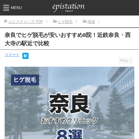
MENU
エピステメンズ
TOP
ヒゲ脱毛
地域
奈良でヒゲ脱毛が安いおすすめ8院！近鉄奈良・西
大寺の駅近で比較
ツイート
PRあり