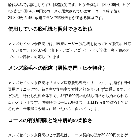
酔代込みでお試ししやすい価格設定です。ヒゲ全体は5回89,800円、ヒゲ
3か所は5回64,800円のコースが用意されています。コース終了後も
29,800円の通い放題プランで継続照射ができる体系です。
使用している脱毛機と照射できる部位
メンズセイシン奈良院では、医療レーザー脱毛機を使ってヒゲ脱毛に対応
しています。ヒゲ3か所（鼻下・アゴ・アゴ下）・ヒゲ全体・鼻・額のオ
プション部位に対応しています。
メンズ脱毛への配慮（男性専門・ヒゲ特化）
メンズセイシン奈良院は「メンズ医療脱毛専門クリニック」を掲げる男性
専用クリニックで、待合室や施術室で女性と顔を合わせずに通えます。ヒ
ゲ脱毛に特化した料金体系で、3回7,800円のお試し価格から始められる
点がメリットです。診療時間は平日20時まで・土日19時まで対応してい
るため、仕事帰りや週末に通いたい方に向いています。
コースの有効期限と途中解約の柔軟さ
メンズセイシン奈良院のヒゲ脱毛は、コース契約のほか29,800円のヒゲ