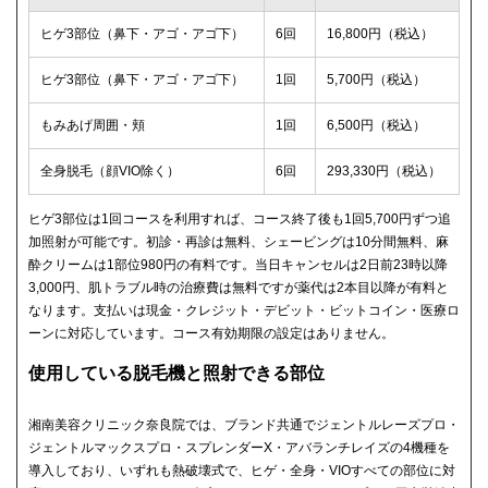
ヒゲ3部位（鼻下・アゴ・アゴ下）
6回
16,800円（税込）
ヒゲ3部位（鼻下・アゴ・アゴ下）
1回
5,700円（税込）
もみあげ周囲・頬
1回
6,500円（税込）
全身脱毛（顔VIO除く）
6回
293,330円（税込）
ヒゲ3部位は1回コースを利用すれば、コース終了後も1回5,700円ずつ追
加照射が可能です。初診・再診は無料、シェービングは10分間無料、麻
酔クリームは1部位980円の有料です。当日キャンセルは2日前23時以降
3,000円、肌トラブル時の治療費は無料ですが薬代は2本目以降が有料と
なります。支払いは現金・クレジット・デビット・ビットコイン・医療ロ
ーンに対応しています。コース有効期限の設定はありません。
使用している脱毛機と照射できる部位
湘南美容クリニック奈良院では、ブランド共通でジェントルレーズプロ・
ジェントルマックスプロ・スプレンダーX・アバランチレイズの4機種を
導入しており、いずれも熱破壊式で、ヒゲ・全身・VIOすべての部位に対