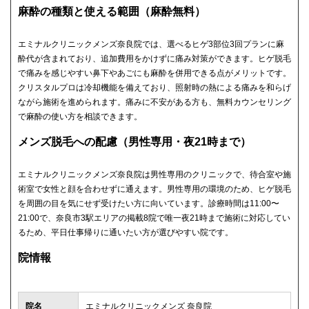
麻酔の種類と使える範囲（麻酔無料）
エミナルクリニックメンズ奈良院では、選べるヒゲ3部位3回プランに麻
酔代が含まれており、追加費用をかけずに痛み対策ができます。ヒゲ脱毛
で痛みを感じやすい鼻下やあごにも麻酔を併用できる点がメリットです。
クリスタルプロは冷却機能を備えており、照射時の熱による痛みを和らげ
ながら施術を進められます。痛みに不安がある方も、無料カウンセリング
で麻酔の使い方を相談できます。
メンズ脱毛への配慮（男性専用・夜21時まで）
エミナルクリニックメンズ奈良院は男性専用のクリニックで、待合室や施
術室で女性と顔を合わせずに通えます。男性専用の環境のため、ヒゲ脱毛
を周囲の目を気にせず受けたい方に向いています。診療時間は11:00〜
21:00で、奈良市3駅エリアの掲載8院で唯一夜21時まで施術に対応してい
るため、平日仕事帰りに通いたい方が選びやすい院です。
院情報
院名
エミナルクリニックメンズ 奈良院