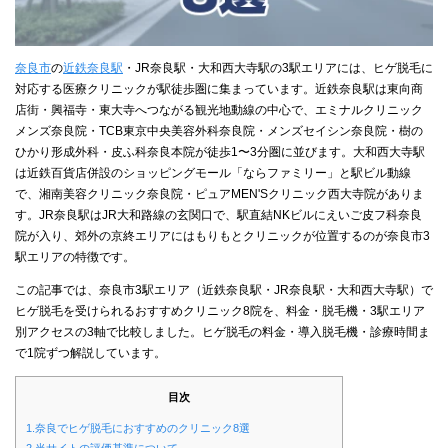
奈良市
の
近鉄奈良駅
・JR奈良駅・大和西大寺駅の3駅エリアには、ヒゲ脱毛に
対応する医療クリニックが駅徒歩圏に集まっています。近鉄奈良駅は東向商
店街・興福寺・東大寺へつながる観光地動線の中心で、エミナルクリニック
メンズ奈良院・TCB東京中央美容外科奈良院・メンズセイシン奈良院・樹の
ひかり形成外科・皮ふ科奈良本院が徒歩1〜3分圏に並びます。大和西大寺駅
は近鉄百貨店併設のショッピングモール「ならファミリー」と駅ビル動線
で、湘南美容クリニック奈良院・ピュアMEN'Sクリニック西大寺院がありま
す。JR奈良駅はJR大和路線の玄関口で、駅直結NKビルにえいご皮フ科奈良
院が入り、郊外の京終エリアにはもりもとクリニックが位置するのが奈良市3
駅エリアの特徴です。
この記事では、奈良市3駅エリア（近鉄奈良駅・JR奈良駅・大和西大寺駅）で
ヒゲ脱毛を受けられるおすすめクリニック8院を、料金・脱毛機・3駅エリア
別アクセスの3軸で比較しました。ヒゲ脱毛の料金・導入脱毛機・診療時間ま
で1院ずつ解説しています。
目次
1.奈良でヒゲ脱毛におすすめのクリニック8選