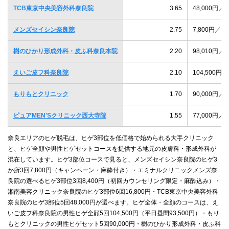
TCB東京中央美容外科奈良院
3.65
48,000円
メンズセイシン奈良院
2.75
7,800円
樹のひかり形成外科・皮ふ科奈良本院
2.20
98,010円
えいご皮フ科奈良院
2.10
104,500
もりもとクリニック
1.70
90,000円
ピュアMEN'Sクリニック西大寺院
1.55
77,000円
奈良エリアのヒゲ脱毛は、ヒゲ3部位を低価格で始められる大手クリニック
と、ヒゲ全顔や男性ヒゲセットコースを提供する地元の皮膚科・形成外科が
混在しています。ヒゲ3部位コースで見ると、メンズセイシン奈良院のヒゲ3
か所3回7,800円（キャンペーン・麻酔付き）・エミナルクリニックメンズ奈
良院の選べるヒゲ3部位3回8,400円（初回カウンセリング限定・麻酔込み）・
湘南美容クリニック奈良院のヒゲ3部位6回16,800円・TCB東京中央美容外科
奈良院のヒゲ3部位5回48,000円が選べます。ヒゲ全体・全顔のコースは、え
いご皮フ科奈良院の男性ヒゲ全顔5回104,500円（平日昼間93,500円）・もり
もとクリニックの男性ヒゲセット5回90,000円・樹のひかり形成外科・皮ふ科