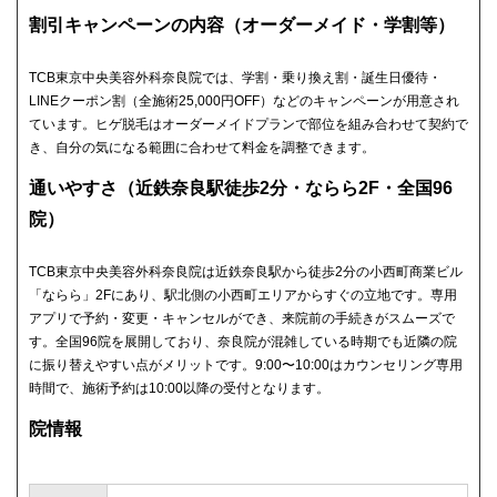
割引キャンペーンの内容（オーダーメイド・学割等）
TCB東京中央美容外科奈良院では、学割・乗り換え割・誕生日優待・
LINEクーポン割（全施術25,000円OFF）などのキャンペーンが用意され
ています。ヒゲ脱毛はオーダーメイドプランで部位を組み合わせて契約で
き、自分の気になる範囲に合わせて料金を調整できます。
通いやすさ（近鉄奈良駅徒歩2分・ならら2F・全国96
院）
TCB東京中央美容外科奈良院は近鉄奈良駅から徒歩2分の小西町商業ビル
「ならら」2Fにあり、駅北側の小西町エリアからすぐの立地です。専用
アプリで予約・変更・キャンセルができ、来院前の手続きがスムーズで
す。全国96院を展開しており、奈良院が混雑している時期でも近隣の院
に振り替えやすい点がメリットです。9:00〜10:00はカウンセリング専用
時間で、施術予約は10:00以降の受付となります。
院情報