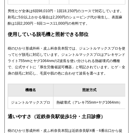
男性ヒゲ全体は6回98,010円・1回18,150円のコースで対応しています。
剃毛に5分以上かかる場合は2,200円のシェービング代が発生し、表面麻
酔は1回2,200円・6回コース11,000円の有料です。
使用している脱毛機と照射できる部位
樹のひかり形成外科・皮ふ科奈良本院では、ジェントルマックスプロを使
ってヒゲ脱毛に対応しています。ジェントルマックスプロはアレキサンド
ライト755nmとヤグ1064nmの2波長を使い分けられる熱破壊式の機種
で、公式サイトに「厚生労働省認可機器」と明記されています。ヒゲ・全
身の脱毛に対応し、毛質や肌の色に合わせて波長を選べます。
機種名
照射方式
薬
ジェントルマックスプロ
熱破壊式（アレキ755nm+ヤグ1064nm）
承
通いやすさ（近鉄奈良駅徒歩1分・土日診療）
樹のひかり形成外科・皮ふ科奈良本院は近鉄奈良駅4番・6番出口から徒