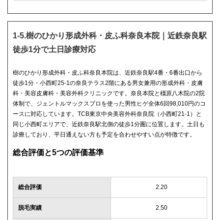
1-5.樹のひかり形成外科・皮ふ科奈良本院｜近鉄奈良駅
徒歩1分で土日診療対応
樹のひかり形成外科・皮ふ科奈良本院は、近鉄奈良駅4番・6番出口から
徒歩1分・小西町25-1の奈良テラス2階にある男女兼用の形成外科・皮膚
科・美容皮膚科・美容外科クリニックです。奈良本院と橿原八木院の2院
体制で、ジェントルマックスプロを使った男性ヒゲ全体6回98,010円のコ
ースに対応しています。TCB東京中央美容外科奈良院（小西町21-1）と
同じ小西町エリアで、近鉄奈良駅北側の徒歩1分圏に位置します。土日も
診療しており、平日通えない方も予定を合わせやすい点が特徴です。
総合評価と5つの評価基準
総合評価
2.20
脱毛実績
2.50