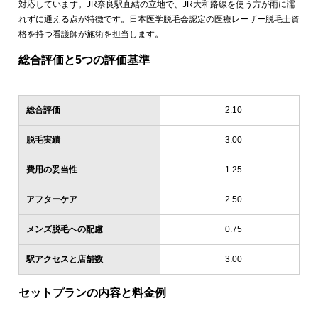
対応しています。JR奈良駅直結の立地で、JR大和路線を使う方が雨に濡
れずに通える点が特徴です。日本医学脱毛会認定の医療レーザー脱毛士資
格を持つ看護師が施術を担当します。
総合評価と5つの評価基準
総合評価
2.10
脱毛実績
3.00
費用の妥当性
1.25
アフターケア
2.50
メンズ脱毛への配慮
0.75
駅アクセスと店舗数
3.00
セットプランの内容と料金例