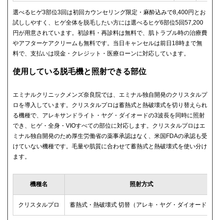
選べるヒゲ3部位3回は初回カウンセリング限定・麻酔込みで8,400円とお
試ししやすく、ヒゲ全体を脱毛したい方には選べるヒゲ6部位5回57,200
円が用意されています。初診料・再診料は無料で、肌トラブル時の治療費
やアフターケアクリームも無料です。当日キャンセルは前日18時まで無
料で、支払いは現金・クレジット・医療ローンに対応しています。
使用している脱毛機と照射できる部位
エミナルクリニックメンズ奈良院では、エミナル独自開発のクリスタルプ
ロを導入しています。クリスタルプロは蓄熱式と熱破壊式を切り替えられ
る機種で、アレキサンドライト・ヤグ・ダイオードの3波長を同時に照射
でき、ヒゲ・全身・VIOすべての部位に対応します。クリスタルプロはエ
ミナル独自開発のため厚生労働省の薬事承認はなく、米国FDAの承認も受
けていない機種です。毛量や肌質に合わせて蓄熱式と熱破壊式を使い分け
ます。
機種名
照射方式
クリスタルプロ
蓄熱式・熱破壊式 切替（アレキ・ヤグ・ダイオード）