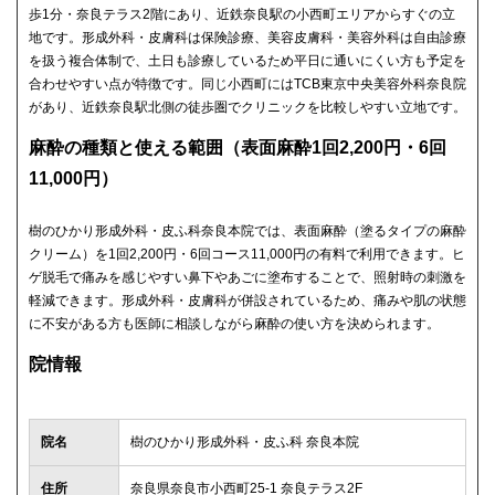
歩1分・奈良テラス2階にあり、近鉄奈良駅の小西町エリアからすぐの立
地です。形成外科・皮膚科は保険診療、美容皮膚科・美容外科は自由診療
を扱う複合体制で、土日も診療しているため平日に通いにくい方も予定を
合わせやすい点が特徴です。同じ小西町にはTCB東京中央美容外科奈良院
があり、近鉄奈良駅北側の徒歩圏でクリニックを比較しやすい立地です。
麻酔の種類と使える範囲（表面麻酔1回2,200円・6回
11,000円）
樹のひかり形成外科・皮ふ科奈良本院では、表面麻酔（塗るタイプの麻酔
クリーム）を1回2,200円・6回コース11,000円の有料で利用できます。ヒ
ゲ脱毛で痛みを感じやすい鼻下やあごに塗布することで、照射時の刺激を
軽減できます。形成外科・皮膚科が併設されているため、痛みや肌の状態
に不安がある方も医師に相談しながら麻酔の使い方を決められます。
院情報
院名
樹のひかり形成外科・皮ふ科 奈良本院
住所
奈良県奈良市小西町25-1 奈良テラス2F