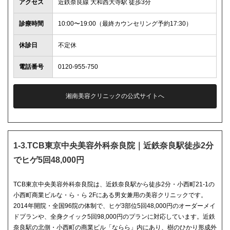
アクセス
近鉄奈良線 大和西大寺駅 徒歩3分
診療時間
10:00〜19:00（最終カウンセリング予約17:30）
休診日
不定休
電話番号
0120-955-750
湘南美容クリニックの公式サイトへ
1-3.TCB東京中央美容外科奈良院｜近鉄奈良駅徒歩2分
でヒゲ5回48,000円
TCB東京中央美容外科奈良院は、近鉄奈良駅から徒歩2分・小西町21-1の
小西町商業ビルな・ら・ら 2Fにある男女兼用の美容クリニックです。
2014年開院・全国96院の体制で、ヒゲ3部位5回48,000円のオーダーメイ
ドプランや、全身クイック5回98,000円のプランに対応しています。近鉄
奈良駅の北側・小西町の商業ビル「ならら」内にあり、樹のひかり形成外