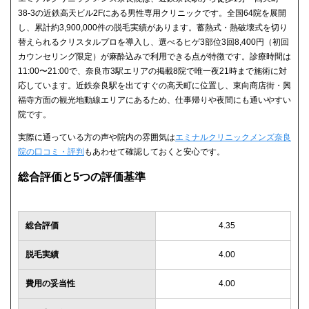
38-3の近鉄高天ビル2Fにある男性専用クリニックです。全国64院を展開
し、累計約3,900,000件の脱毛実績があります。蓄熱式・熱破壊式を切り
替えられるクリスタルプロを導入し、選べるヒゲ3部位3回8,400円（初回
カウンセリング限定）が麻酔込みで利用できる点が特徴です。診療時間は
11:00〜21:00で、奈良市3駅エリアの掲載8院で唯一夜21時まで施術に対
応しています。近鉄奈良駅を出てすぐの高天町に位置し、東向商店街・興
福寺方面の観光地動線エリアにあるため、仕事帰りや夜間にも通いやすい
院です。
実際に通っている方の声や院内の雰囲気は
エミナルクリニックメンズ奈良
院の口コミ・評判
もあわせて確認しておくと安心です。
総合評価と5つの評価基準
総合評価
4.35
脱毛実績
4.00
費用の妥当性
4.00