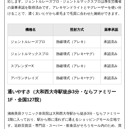
応します。ジェントルレーズプロ・ジェントルマックスプロは厚生労働省
の薬事承認を取得済みです。アレキサンドライトとヤグレーザーを使い分
けることで、濃く太いヒゲから産毛まで毛質に合わせた施術ができます。
機種名
照射方式
薬事承認
ジェントルレーズプロ
熱破壊式（アレキ）
承認済み
ジェントルマックスプロ
熱破壊式（アレキ+ヤグ）
承認済み
スプレンダーX
熱破壊式（アレキ）
承認済み
アバランチレイズ
熱破壊式（アレキ+ヤグ）
承認済み
通いやすさ（大和西大寺駅徒歩3分・ならファミリー
1F・全国127院）
湘南美容クリニック奈良院は大和西大寺駅から徒歩3分・ならファミリー
1階に入っており、駅から雨に濡れずに通えるショッピングモール立地で
す。近鉄百貨店・専門店・スーパー・飲食店がそろうモール内のため、買