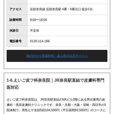
アクセス
近鉄奈良線 近鉄奈良駅 4番・6番出口 徒歩1分
診療時間
9:00〜18:00
休診日
不定休
電話番号
0120-114-188
樹のひかり形成外科・皮ふ科の公式サイトへ
1-6.えいご皮フ科奈良院｜JR奈良駅直結で皮膚科専門
医対応
えいご皮フ科奈良院は、JR奈良駅直結のNKビル3階にある男女兼用の皮
膚科・美容皮膚科クリニックです。奈良・京都・大阪・尼崎・四日市の5
院体制で、男性ヒゲ全顔5回104,500円（平日昼間93,500円）のコースに