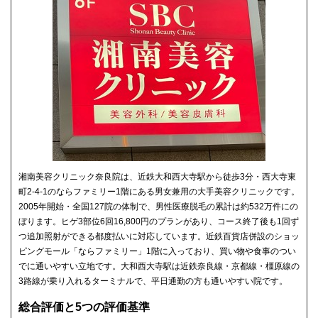
湘南美容クリニック奈良院は、近鉄大和西大寺駅から徒歩3分・西大寺東
町2-4-1のならファミリー1階にある男女兼用の大手美容クリニックです。
2005年開始・全国127院の体制で、男性医療脱毛の累計は約532万件にの
ぼります。ヒゲ3部位6回16,800円のプランがあり、コース終了後も1回ず
つ追加照射ができる都度払いに対応しています。近鉄百貨店併設のショッ
ピングモール「ならファミリー」1階に入っており、買い物や食事のつい
でに通いやすい立地です。大和西大寺駅は近鉄奈良線・京都線・橿原線の
3路線が乗り入れるターミナルで、平日通勤の方も通いやすい院です。
総合評価と5つの評価基準