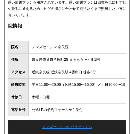
通い放題プランも用意されています。通い放題プランは回数を気にせずヒ
ゲ脱毛に通えるため、ヒゲの濃さに合わせて納得いくまで照射したい方に
向いています。
院情報
院名
メンズセイシン 奈良院
住所
奈良県奈良市角振町28 まあぁろ〜ビル1階
アクセス
近鉄奈良線 近鉄奈良駅 4番出口 徒歩3分
診療時間
平日11:00〜20:00（休診15:00〜16:00）／土日10:00〜19:00（
休診日
木曜・日曜
電話番号
公式LPの予約フォームから受付
メンズセイシンの公式サイトへ