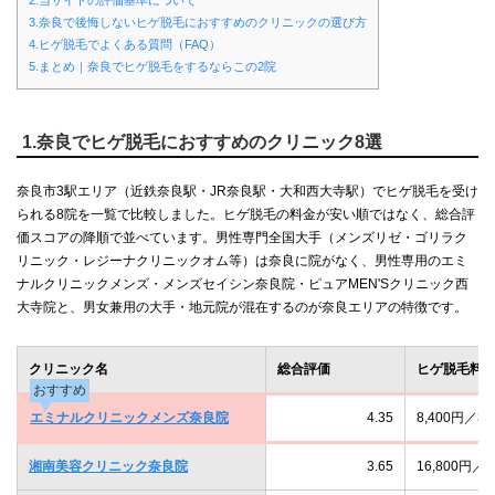
2.当サイトの評価基準について
3.奈良で後悔しないヒゲ脱毛におすすめのクリニックの選び方
4.ヒゲ脱毛でよくある質問（FAQ）
5.まとめ｜奈良でヒゲ脱毛をするならこの2院
1.奈良でヒゲ脱毛におすすめのクリニック8選
奈良市3駅エリア（近鉄奈良駅・JR奈良駅・大和西大寺駅）でヒゲ脱毛を受け
られる8院を一覧で比較しました。ヒゲ脱毛の料金が安い順ではなく、総合評
価スコアの降順で並べています。男性専門全国大手（メンズリゼ・ゴリラク
リニック・レジーナクリニックオム等）は奈良に院がなく、男性専用のエミ
ナルクリニックメンズ・メンズセイシン奈良院・ピュアMEN'Sクリニック西
大寺院と、男女兼用の大手・地元院が混在するのが奈良エリアの特徴です。
クリニック名
総合評価
ヒゲ脱毛料
おすすめ
エミナルクリニックメンズ奈良院
4.35
8,400円
湘南美容クリニック奈良院
3.65
16,800円