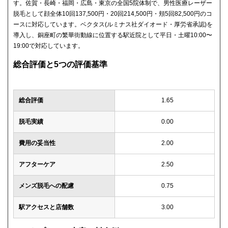
す。佐賀・長崎・福岡・広島・東京の全国5院体制で、男性医療レーザー
脱毛として顔全体10回137,500円・20回214,500円・頬5回82,500円のコ
ースに対応しています。ベクタス(ルミナス社ダイオード・厚労省承認)を
導入し、銅座町の繁華街動線に位置する駅近院として平日・土曜10:00〜
19:00で対応しています。
総合評価と5つの評価基準
総合評価
1.65
脱毛実績
0.00
費用の妥当性
2.00
アフターケア
2.50
メンズ脱毛への配慮
0.75
駅アクセスと店舗数
3.00