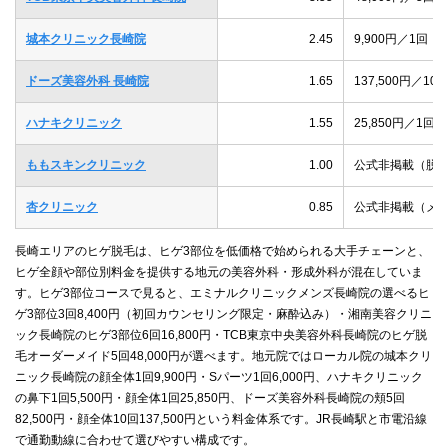
城本クリニック長崎院
2.45
9,900円／1回
ドーズ美容外科 長崎院
1.65
137,500円／1
ハナキクリニック
1.55
25,850円／1
ももスキンクリニック
1.00
公式非掲載（脱
杏クリニック
0.85
公式非掲載（メン
長崎エリアのヒゲ脱毛は、ヒゲ3部位を低価格で始められる大手チェーンと、
ヒゲ全顔や部位別料金を提供する地元の美容外科・形成外科が混在していま
す。ヒゲ3部位コースで見ると、エミナルクリニックメンズ長崎院の選べるヒ
ゲ3部位3回8,400円（初回カウンセリング限定・麻酔込み）・湘南美容クリニ
ック長崎院のヒゲ3部位6回16,800円・TCB東京中央美容外科長崎院のヒゲ脱
毛オーダーメイド5回48,000円が選べます。地元院ではローカル院の城本クリ
ニック長崎院の顔全体1回9,900円・Sパーツ1回6,000円、ハナキクリニック
の鼻下1回5,500円・顔全体1回25,850円、ドーズ美容外科長崎院の頬5回
82,500円・顔全体10回137,500円という料金体系です。JR長崎駅と市電沿線
で通勤動線に合わせて選びやすい構成です。