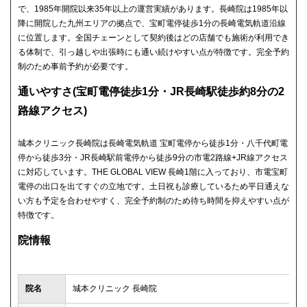
で、1985年開院以来35年以上の運営実績があります。長崎院は1985年以
降に開院した九州エリアの拠点で、宝町電停徒歩1分の長崎電気軌道沿線
に位置します。全国チェーンとして契約後はどの店舗でも施術が利用でき
る体制で、引っ越しや出張時にも通い続けやすい点が特徴です。完全予約
制のため事前予約が必要です。
通いやすさ(宝町電停徒歩1分・JR長崎駅徒歩約8分の2
路線アクセス)
城本クリニック長崎院は長崎電気軌道 宝町電停から徒歩1分・八千代町電
停から徒歩3分・JR長崎駅前電停から徒歩9分の市電2路線+JR線アクセス
に対応しています。THE GLOBAL VIEW 長崎1階に入っており、市電宝町
電停の出口を出てすぐの立地です。土日祝も診療しているため平日通えな
い方も予定を合わせやすく、完全予約制のため待ち時間を抑えやすい点が
特徴です。
院情報
院名
城本クリニック 長崎院