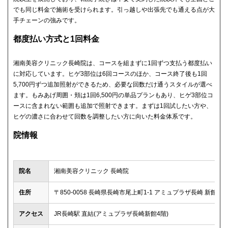
でも同じ料金で施術を受けられます。引っ越しや出張先でも通える点が大
手チェーンの強みです。
都度払い方式と1回料金
湘南美容クリニック長崎院は、コースを組まずに1回ずつ支払う都度払い
に対応しています。ヒゲ3部位は6回コースのほか、コース終了後も1回
5,700円ずつ追加照射ができるため、必要な回数だけ通うスタイルが選べ
ます。もみあげ周囲・頬は1回6,500円の単品プランもあり、ヒゲ3部位コ
ースに含まれない範囲も追加で照射できます。まずは1回試したい方や、
ヒゲの濃さに合わせて回数を調整したい方に向いた料金体系です。
院情報
院名
湘南美容クリニック 長崎院
住所
〒850-0058 長崎県長崎市尾上町1-1 アミュプラザ長崎 新館4階
アクセス
JR長崎駅 直結(アミュプラザ長崎新館4階)