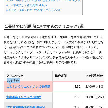
3.長崎で後悔しないヒゲ脱毛におすすめのクリニックの選び方
4.ヒゲ脱毛でよくある質問（FAQ）
5.まとめ｜長崎でヒゲ脱毛をするならこの2院
1.長崎でヒゲ脱毛におすすめのクリニック8選
長崎市内（JR長崎駅周辺＋市電観光通り・西浜町・思案橋電停沿線）でヒゲ
脱毛を受けられる8院を一覧で比較しました。ヒゲ脱毛の料金が安い順ではな
く、総合評価スコアの降順で並べています。男性専門全国大手（メンズリ
ゼ・ゴリラクリニック・レジーナクリニックオム等）は長崎に院がなく、男
性専用のエミナルクリニックメンズと男女兼用の大手チェーン2院・地元の美
容外科・形成外科が混在するのが長崎エリアの特徴です。
クリニック名
総合評価
ヒゲ脱毛料金（
おすすめ
エミナルクリニックメンズ長崎院
4.35
8,400円／3
湘南美容クリニック長崎院
3.65
16,800円／6
TCB東京中央美容外科 長崎院
3.55
48,000円／5