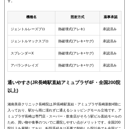
す。
機種名
照射方式
薬事承認
ジェントルレーズプロ
熱破壊式(アレキ)
承認済み
ジェントルマックスプロ
熱破壊式(アレキ+ヤグ)
承認済み
スプレンダーX
熱破壊式(アレキ+ヤグ)
承認済み
アバランチレイズ
熱破壊式(アレキ+ヤグ)
承認済み
通いやすさ(JR長崎駅直結アミュプラザ4F・全国200院
以上)
湘南美容クリニック長崎院はJR長崎駅直結・アミュプラザ長崎新館4階に
入っており、駅から雨に濡れずに通えるショッピングモール立地です。ア
ミュプラザ長崎は専門店・スーパー・飲食店がそろう駅ビル直結モールの
ため、買い物や食事のついでに通院しやすい点がメリットです。全国200
院以上を展開しており、転院手続きは不要で契約した院以外でも全国どこ