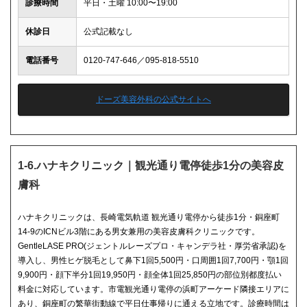
診療時間
平日・土曜 10:00〜19:00
休診日
公式記載なし
電話番号
0120-747-646／095-818-5510
ドーズ美容外科の公式サイトへ
1-6.ハナキクリニック｜観光通り電停徒歩1分の美容皮
膚科
ハナキクリニックは、長崎電気軌道 観光通り電停から徒歩1分・銅座町
14-9のICNビル3階にある男女兼用の美容皮膚科クリニックです。
GentleLASE PRO(ジェントルレーズプロ・キャンデラ社・厚労省承認)を
導入し、男性ヒゲ脱毛として鼻下1回5,500円・口周囲1回7,700円・顎1回
9,900円・顔下半分1回19,950円・顔全体1回25,850円の部位別都度払い
料金に対応しています。市電観光通り電停の浜町アーケード隣接エリアに
あり、銅座町の繁華街動線で平日仕事帰りに通える立地です。診療時間は