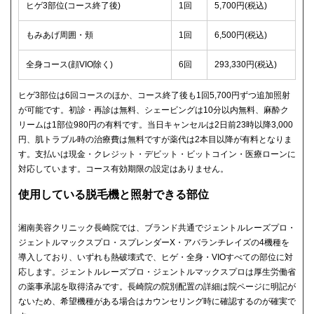
ヒゲ3部位(コース終了後)
1回
5,700円(税込)
もみあげ周囲・頬
1回
6,500円(税込)
全身コース(顔VIO除く)
6回
293,330円(税込)
ヒゲ3部位は6回コースのほか、コース終了後も1回5,700円ずつ追加照射
が可能です。初診・再診は無料、シェービングは10分以内無料、麻酔ク
リームは1部位980円の有料です。当日キャンセルは2日前23時以降3,000
円、肌トラブル時の治療費は無料ですが薬代は2本目以降が有料となりま
す。支払いは現金・クレジット・デビット・ビットコイン・医療ローンに
対応しています。コース有効期限の設定はありません。
使用している脱毛機と照射できる部位
湘南美容クリニック長崎院では、ブランド共通でジェントルレーズプロ・
ジェントルマックスプロ・スプレンダーX・アバランチレイズの4機種を
導入しており、いずれも熱破壊式で、ヒゲ・全身・VIOすべての部位に対
応します。ジェントルレーズプロ・ジェントルマックスプロは厚生労働省
の薬事承認を取得済みです。長崎院の院別配置の詳細は院ページに明記が
ないため、希望機種がある場合はカウンセリング時に確認するのが確実で