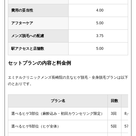
費用の妥当性
4.00
アフターケア
5.00
メンズ脱毛への配慮
3.75
駅アクセスと店舗数
5.00
セットプランの内容と料金例
エミナルクリニックメンズ長崎院の主なヒゲ脱毛・全身脱毛プランは以下
のとおりです。
プラン名
回数
選べるヒゲ3部位（麻酔込み・初回カウンセリング限定）
3回
8,40
選べるヒゲ6部位（ヒゲ全体）
5回
57,2