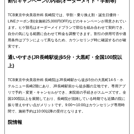
割引キャンペーンの内容(オーダーメイド・学割等)
TCB東京中央美容外科 長崎院では、学割・乗り換え割・誕生日優待・
LINEクーポン割(全施術25,000円OFF)などのキャンペーンが用意されてい
ます。ヒゲ脱毛はオーダーメイドプランで部位を組み合わせて契約でき、
自分の気になる範囲に合わせて料金を調整できます。割引の併用可否や適
用条件はプランによって異なるため、カウンセリング時に確認するのが確
実です。
通いやすさ(JR長崎駅徒歩5分・大黒町・全国100院以
上)
TCB東京中央美容外科 長崎院はJR長崎駅から徒歩5分の大黒町14-5・ホ
テルニュー長崎2階にあり、JR長崎駅前から徒歩圏の立地です。専用アプ
リで予約・変更・キャンセルができ、来院前の手続きがスムーズです。全
国100院以上を展開しており、長崎院が混雑している時期でも近隣の院に
振り替えやすい点がメリットです。9:00〜10:00はカウンセリング専用時
間で、施術予約は10:00以降の受付となります。
院情報