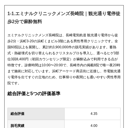
1-1.エミナルクリニックメンズ長崎院｜観光通り電停徒
歩2分で麻酔無料
エミナルクリニックメンズ長崎院は、長崎電気軌道 観光通り電停から徒
歩2分・浜町3-20の浜町くまビル3階にある男性専用クリニックです。全
国60院以上を展開し、累計約3,900,000件の脱毛実績があります。蓄熱
式・熱破壊式を切り替えられるクリスタルプロを導入し、選べるヒゲ3部
位3回8,400円（初回カウンセリング限定）が麻酔込みで利用できる点が
特徴です。診療時間は10:00〜20:00で、長崎市内の掲載8院で唯一夜20時
まで施術に対応しています。浜町アーケード商店街に近接し、市電観光通
り電停を出てすぐの立地のため、仕事帰りや夜間にも通いやすい男性専用
院です。
総合評価と5つの評価基準
総合評価
4.35
脱毛実績
4.00