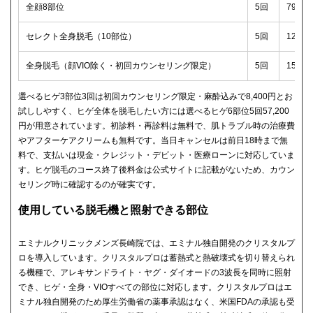
全顔8部位
5回
79,2
セレクト全身脱毛（10部位）
5回
129,
全身脱毛（顔VIO除く・初回カウンセリング限定）
5回
159,
選べるヒゲ3部位3回は初回カウンセリング限定・麻酔込みで8,400円とお
試ししやすく、ヒゲ全体を脱毛したい方には選べるヒゲ6部位5回57,200
円が用意されています。初診料・再診料は無料で、肌トラブル時の治療費
やアフターケアクリームも無料です。当日キャンセルは前日18時まで無
料で、支払いは現金・クレジット・デビット・医療ローンに対応していま
す。ヒゲ脱毛のコース終了後料金は公式サイトに記載がないため、カウン
セリング時に確認するのが確実です。
使用している脱毛機と照射できる部位
エミナルクリニックメンズ長崎院では、エミナル独自開発のクリスタルプ
ロを導入しています。クリスタルプロは蓄熱式と熱破壊式を切り替えられ
る機種で、アレキサンドライト・ヤグ・ダイオードの3波長を同時に照射
でき、ヒゲ・全身・VIOすべての部位に対応します。クリスタルプロはエ
ミナル独自開発のため厚生労働省の薬事承認はなく、米国FDAの承認も受