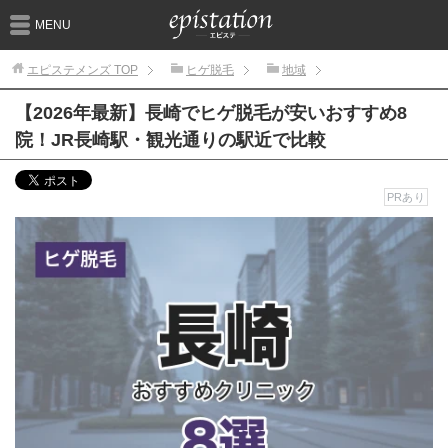
MENU
エピステメンズ
TOP
ヒゲ脱毛
地域
【2026年最新】長崎でヒゲ脱毛が安いおすすめ8
院！JR長崎駅・観光通りの駅近で比較
PRあり