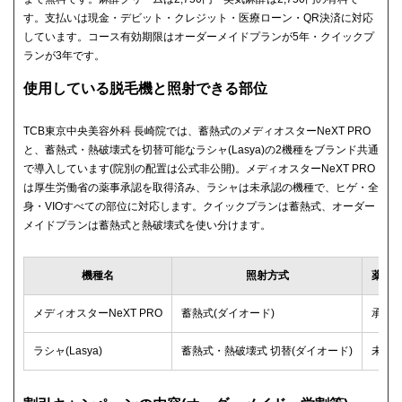
す。支払いは現金・デビット・クレジット・医療ローン・QR決済に対応
しています。コース有効期限はオーダーメイドプランが5年・クイックプ
ランが3年です。
使用している脱毛機と照射できる部位
TCB東京中央美容外科 長崎院では、蓄熱式のメディオスターNeXT PRO
と、蓄熱式・熱破壊式を切替可能なラシャ(Lasya)の2機種をブランド共通
で導入しています(院別の配置は公式非公開)。メディオスターNeXT PRO
は厚生労働省の薬事承認を取得済み、ラシャは未承認の機種で、ヒゲ・全
身・VIOすべての部位に対応します。クイックプランは蓄熱式、オーダー
メイドプランは蓄熱式と熱破壊式を使い分けます。
機種名
照射方式
薬事
メディオスターNeXT PRO
蓄熱式(ダイオード)
承認
ラシャ(Lasya)
蓄熱式・熱破壊式 切替(ダイオード)
未承