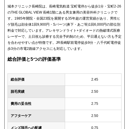
城本クリニック長崎院は、長崎電気軌道 宝町電停から徒歩1分・宝町2-26
のTHE GLOBAL VIEW 長崎1階にある男女兼用の美容外科クリニックで
す。1985年開院・全国23院を展開する35年超の運営実績があり、男性ヒ
ゲ脱毛は顔全体1回9,900円・Sパーツ(鼻下・あご等)1回6,000円の部位別
料金で対応しています。アレキサンドライト+ダイオードの熱破壊式医療
レーザーで、土日祝も診療する完全予約制のため、平日通えない方も予定
を合わせやすい点が特徴です。JR長崎駅前電停徒歩9分・八千代町電停徒
歩3分の市電2路線アクセスにも対応しています。
総合評価と5つの評価基準
総合評価
2.45
脱毛実績
2.50
費用の妥当性
2.75
アフターケア
2.50
メンズ脱毛への配慮
0.75