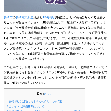
長崎市
の
長崎電気軌道
沿線と
JR長崎駅
周辺には、ヒゲ脱毛に対応する医療ク
リニックが集まっています。JR長崎駅エリア（尾上町・大黒町・宝町）には
アミュプラザ長崎新館4階に湘南美容クリニック長崎院、徒歩5分の大黒町に
TCB東京中央美容外科長崎院、徒歩5分の中町に杏クリニック、宝町電停徒歩
1分に城本クリニック長崎院が並びます。一方、市電観光通り電停・西浜町電
停・思案橋電停の沿線（浜町・銅座町・鍛冶屋町）にはエミナルクリニック
メンズ長崎院・ハナキクリニック・ドーズ美容外科長崎院・ももスキンクリ
ニックが集まり、JR駅周辺と市電繁華街の両ハブ構造でクリニックが分散し
ているのが長崎市内の特徴です。
この記事では、長崎市内（JR長崎駅+市電浜町・銅座町・思案橋エリア）でヒ
ゲ脱毛を受けられるおすすめクリニック8院を、料金・脱毛機・JR長崎駅と市
電沿線アクセスの3軸で比較しました。ヒゲ脱毛の料金・導入脱毛機・診療時
間まで1院ずつ解説しています。
目次
[
閉じる
]
1.長崎でヒゲ脱毛におすすめのクリニック8選
2.当サイトの評価基準について