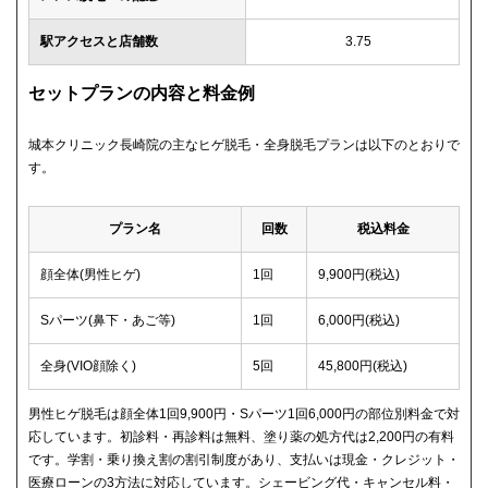
駅アクセスと店舗数
3.75
セットプランの内容と料金例
城本クリニック長崎院の主なヒゲ脱毛・全身脱毛プランは以下のとおりで
す。
プラン名
回数
税込料金
顔全体(男性ヒゲ)
1回
9,900円(税込)
Sパーツ(鼻下・あご等)
1回
6,000円(税込)
全身(VIO顔除く)
5回
45,800円(税込)
男性ヒゲ脱毛は顔全体1回9,900円・Sパーツ1回6,000円の部位別料金で対
応しています。初診料・再診料は無料、塗り薬の処方代は2,200円の有料
です。学割・乗り換え割の割引制度があり、支払いは現金・クレジット・
医療ローンの3方法に対応しています。シェービング代・キャンセル料・