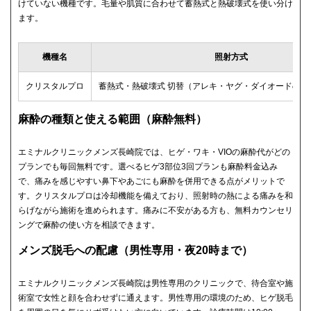
けていない機種です。毛量や肌質に合わせて蓄熱式と熱破壊式を使い分け
ます。
機種名
照射方式
クリスタルプロ
蓄熱式・熱破壊式 切替（アレキ・ヤグ・ダイオードの3
麻酔の種類と使える範囲（麻酔無料）
エミナルクリニックメンズ長崎院では、ヒゲ・ワキ・VIOの麻酔代がどの
プランでも毎回無料です。選べるヒゲ3部位3回プランも麻酔料金込み
で、痛みを感じやすい鼻下やあごにも麻酔を併用できる点がメリットで
す。クリスタルプロは冷却機能を備えており、照射時の熱による痛みを和
らげながら施術を進められます。痛みに不安がある方も、無料カウンセリ
ングで麻酔の使い方を相談できます。
メンズ脱毛への配慮（男性専用・夜20時まで）
エミナルクリニックメンズ長崎院は男性専用のクリニックで、待合室や施
術室で女性と顔を合わせずに通えます。男性専用の環境のため、ヒゲ脱毛