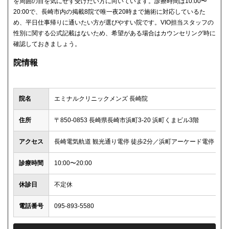
を周囲の目を気にせず受けたい方に向いています。診療時間は10:00〜
20:00で、長崎市内の掲載8院で唯一夜20時まで施術に対応しているた
め、平日仕事帰りに通いたい方が選びやすい院です。VIO担当スタッフの
性別に関する公式記載はないため、希望がある場合はカウンセリング時に
確認しておきましょう。
院情報
院名
エミナルクリニックメンズ 長崎院
住所
〒850-0853 長崎県長崎市浜町3-20 浜町くまビル3階
アクセス
長崎電気軌道 観光通り電停 徒歩2分／浜町アーケード電停 徒歩
診療時間
10:00〜20:00
休診日
不定休
電話番号
095-893-5580