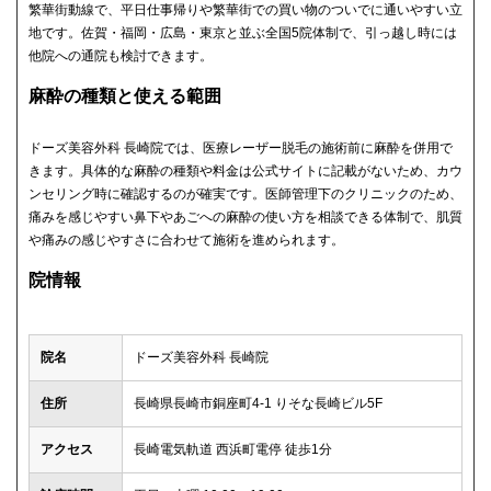
繁華街動線で、平日仕事帰りや繁華街での買い物のついでに通いやすい立
地です。佐賀・福岡・広島・東京と並ぶ全国5院体制で、引っ越し時には
他院への通院も検討できます。
麻酔の種類と使える範囲
ドーズ美容外科 長崎院では、医療レーザー脱毛の施術前に麻酔を併用で
きます。具体的な麻酔の種類や料金は公式サイトに記載がないため、カウ
ンセリング時に確認するのが確実です。医師管理下のクリニックのため、
痛みを感じやすい鼻下やあごへの麻酔の使い方を相談できる体制で、肌質
や痛みの感じやすさに合わせて施術を進められます。
院情報
院名
ドーズ美容外科 長崎院
住所
長崎県長崎市銅座町4-1 りそな長崎ビル5F
アクセス
長崎電気軌道 西浜町電停 徒歩1分