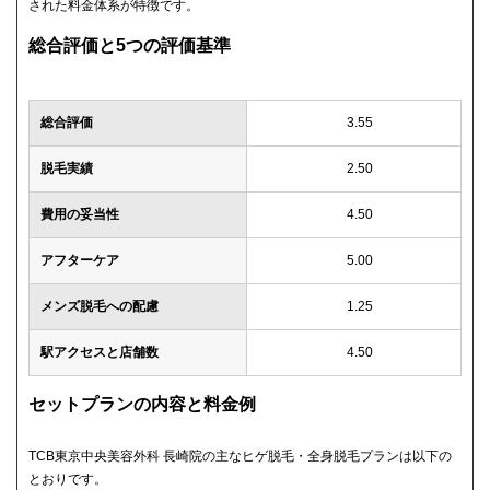
された料金体系が特徴です。
総合評価と5つの評価基準
総合評価
3.55
脱毛実績
2.50
費用の妥当性
4.50
アフターケア
5.00
メンズ脱毛への配慮
1.25
駅アクセスと店舗数
4.50
セットプランの内容と料金例
TCB東京中央美容外科 長崎院の主なヒゲ脱毛・全身脱毛プランは以下の
とおりです。