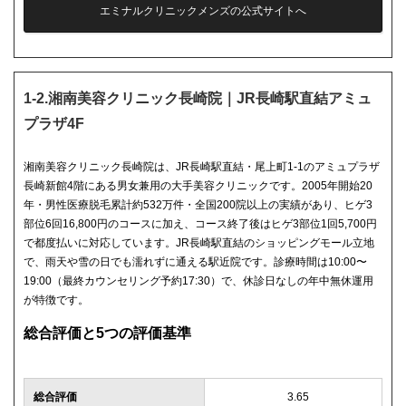
エミナルクリニックメンズの公式サイトへ
1-2.湘南美容クリニック長崎院｜JR長崎駅直結アミュ
プラザ4F
湘南美容クリニック長崎院は、JR長崎駅直結・尾上町1-1のアミュプラザ
長崎新館4階にある男女兼用の大手美容クリニックです。2005年開始20
年・男性医療脱毛累計約532万件・全国200院以上の実績があり、ヒゲ3
部位6回16,800円のコースに加え、コース終了後はヒゲ3部位1回5,700円
で都度払いに対応しています。JR長崎駅直結のショッピングモール立地
で、雨天や雪の日でも濡れずに通える駅近院です。診療時間は10:00〜
19:00（最終カウンセリング予約17:30）で、休診日なしの年中無休運用
が特徴です。
総合評価と5つの評価基準
総合評価
3.65