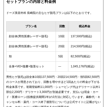
セットプランの内容と料金例
ドーズ美容外科 長崎院の主なヒゲ脱毛プランは以下のとおりです。
プラン名
回数
税込料金
顔全体(男性医療レーザー脱毛)
10回
137,500円(税込)
顔全体(男性医療レーザー脱毛)
20回
214,500円(税込)
頬
5回
82,500円(税込)
全身+VIO+陰嚢+陰茎セット
—
1,045,176円(税込)
男性ヒゲ脱毛は顔全体10回137,500円・20回214,500円・頬5回82,500円
のコースが用意されており、回数を増やすほど1回あたりの料金が下がる
料金体系です。初期登録料11,000円・シェービング代はデリケート以外1
部位2,200円・デリケート3,300円が別途必要です。支払いは現金・カー
ド・医療ローン(役務提供期間1年)の3方法に対応しています。麻酔代・キ
ャンセル料・薬代・コース終了後割引については公式サイトに記載がない