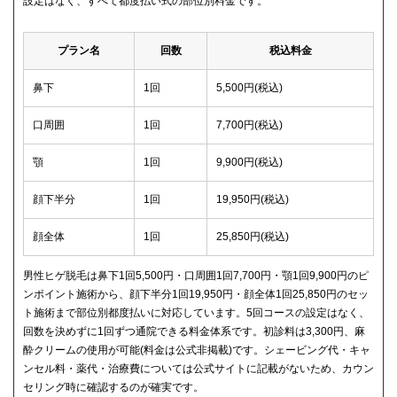
設定はなく、すべて都度払い式の部位別料金です。
プラン名
回数
税込料金
鼻下
1回
5,500円(税込)
口周囲
1回
7,700円(税込)
顎
1回
9,900円(税込)
顔下半分
1回
19,950円(税込)
顔全体
1回
25,850円(税込)
男性ヒゲ脱毛は鼻下1回5,500円・口周囲1回7,700円・顎1回9,900円のピ
ンポイント施術から、顔下半分1回19,950円・顔全体1回25,850円のセッ
ト施術まで部位別都度払いに対応しています。5回コースの設定はなく、
回数を決めずに1回ずつ通院できる料金体系です。初診料は3,300円、麻
酔クリームの使用が可能(料金は公式非掲載)です。シェービング代・キャ
ンセル料・薬代・治療費については公式サイトに記載がないため、カウン
セリング時に確認するのが確実です。