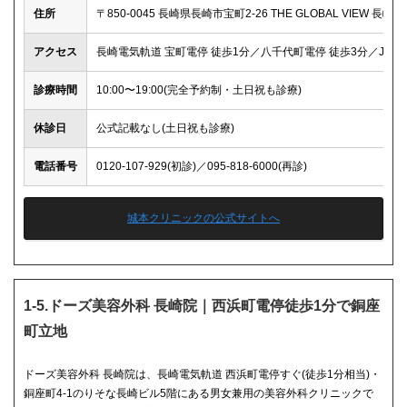
住所
〒850-0045 長崎県長崎市宝町2-26 THE GLOBAL VIEW 長崎1F
アクセス
長崎電気軌道 宝町電停 徒歩1分／八千代町電停 徒歩3分／JR長
診療時間
10:00〜19:00(完全予約制・土日祝も診療)
休診日
公式記載なし(土日祝も診療)
電話番号
0120-107-929(初診)／095-818-6000(再診)
城本クリニックの公式サイトへ
1-5.ドーズ美容外科 長崎院｜西浜町電停徒歩1分で銅座
町立地
ドーズ美容外科 長崎院は、長崎電気軌道 西浜町電停すぐ(徒歩1分相当)・
銅座町4-1のりそな長崎ビル5階にある男女兼用の美容外科クリニックで