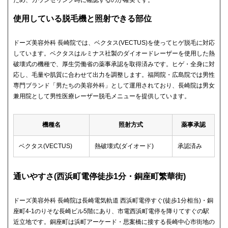
ため、カウンセリング時に確認するのが確実です。
使用している脱毛機と照射できる部位
ドーズ美容外科 長崎院では、ベクタス(VECTUS)を使ってヒゲ脱毛に対応
しています。ベクタスはルミナス社製のダイオードレーザーを使用した熱
破壊式の機種で、厚生労働省の薬事承認を取得済みです。ヒゲ・全身に対
応し、毛量や肌質に合わせて出力を調整します。福岡院・広島院では男性
専門ブランド「男たちの美容外科」として運用されており、長崎院は男女
兼用院として男性医療レーザー脱毛メニューを提供しています。
機種名
照射方式
薬事承認
ベクタス(VECTUS)
熱破壊式(ダイオード)
承認済み
通いやすさ(西浜町電停徒歩1分・銅座町繁華街)
ドーズ美容外科 長崎院は長崎電気軌道 西浜町電停すぐ(徒歩1分相当)・銅
座町4-1のりそな長崎ビル5階にあり、市電西浜町電停を降りてすぐの駅
近立地です。銅座町は浜町アーケード・思案橋に接する長崎中心市街地の