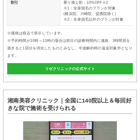
割引
乗り換え割：10%OFF※2
※1：全身脱毛のプランが対象
(横浜院、川崎院、提携院除く)
※2：全身脱毛以外のプランが対象
※価格は税込で表示しています。
※予約時間が10時～13時の場合は前日の診療時間内に連絡、3時間前を
過ぎると1回分を消化したものとみなし、中途解約時の返金対象外となり
ます。
リゼクリニックの公式サイト
湘南美容クリニック｜全国に140院以上＆毎回好
きな院で施術を受けられる