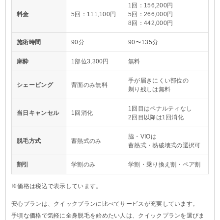
1回：156,200円
料金
5回：111,100円
5回：266,000円
8回：442,000円
施術時間
90分
90〜135分
麻酔
1部位3,300円
無料
手が届きにくい部位の
シェービング
背面のみ無料
剃り残しは無料
1回目はペナルティなし
当日キャンセル
1回消化
2回目以降は1回消化
脇・VIOは
脱毛方式
蓄熱式のみ
蓄熱式・熱破壊式の選択可
割引
学割のみ
学割・乗り換え割・ペア割
※価格は税込で表示しています。
安心プランは、クイックプランに比べてサービスが充実しています。
手頃な価格で気軽に全身脱毛を始めたい人は、クイックプランを選びま