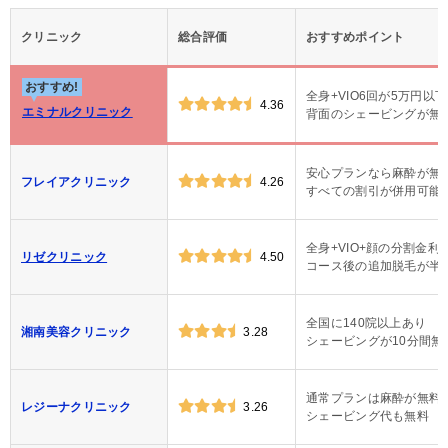
クリニック
総合評価
おすすめポイント
おすすめ!
全身+VIO6回が5万円以下
4.36
エミナルクリニック
背面のシェービングが無
安心プランなら麻酔が無
フレイアクリニック
4.26
すべての割引が併用可能
全身+VIO+顔の分割金利
リゼクリニック
4.50
コース後の追加脱毛が半
全国に140院以上あり
湘南美容クリニック
3.28
シェービングが10分間無
通常プランは麻酔が無料
レジーナクリニック
3.26
シェービング代も無料