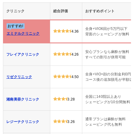
クリニック
総合評価
おすすめポイント
おすすめ!
全身+VIO6回が5万円以下
4.36
エミナルクリニック
背面のシェービングが無料
安心プランなら麻酔が無料
フレイアクリニック
4.26
すべての割引が併用可能
全身+VIO+顔の分割金利0円
リゼクリニック
4.50
コース後の追加脱毛が半額以
全国に140院以上あり
湘南美容クリニック
3.28
シェービングが10分間無料
通常プランは麻酔が無料
レジーナクリニック
3.26
シェービング代も無料