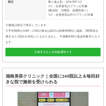
割引
乗り換え割：10%OFF※2
※1：全身脱毛のプランが対象
(横浜院、川崎院、提携院除く)
※2：全身脱毛以外のプランが対象
※価格は税込で表示しています。
※予約時間が10時～13時の場合は前日の診療時間内に連絡、3時間前を
過ぎると1回分を消化したものとみなし、中途解約時の返金対象外となり
ます。
リゼクリニックの公式サイト
湘南美容クリニック｜全国に140院以上＆毎回好
きな院で施術を受けられる