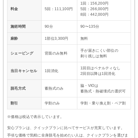
1回：156,200円
料金
5回：111,100円
5回：266,000円
8回：442,000円
施術時間
90分
90〜135分
麻酔
1部位3,300円
無料
手が届きにくい部位の
シェービング
背面のみ無料
剃り残しは無料
1回目はペナルティなし
当日キャンセル
1回消化
2回目以降は1回消化
脇・VIOは
脱毛方式
蓄熱式のみ
蓄熱式・熱破壊式の選択可
割引
学割のみ
学割・乗り換え割・ペア割
※価格は税込で表示しています。
安心プランは、クイックプランに比べてサービスが充実しています。
手頃な価格で気軽に全身脱毛を始めたい人は、クイックプランを選びま