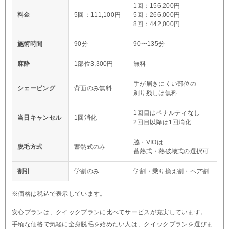
1回：156,200円
料金
5回：111,100円
5回：266,000円
8回：442,000円
施術時間
90分
90〜135分
麻酔
1部位3,300円
無料
手が届きにくい部位の
シェービング
背面のみ無料
剃り残しは無料
1回目はペナルティなし
当日キャンセル
1回消化
2回目以降は1回消化
脇・VIOは
脱毛方式
蓄熱式のみ
蓄熱式・熱破壊式の選択可
割引
学割のみ
学割・乗り換え割・ペア割
※価格は税込で表示しています。
安心プランは、クイックプランに比べてサービスが充実しています。
手頃な価格で気軽に全身脱毛を始めたい人は、クイックプランを選びま