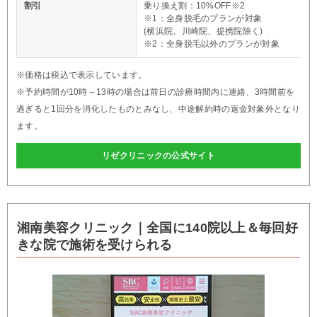
割引
乗り換え割：10%OFF※2
※1：全身脱毛のプランが対象
(横浜院、川崎院、提携院除く)
※2：全身脱毛以外のプランが対象
※価格は税込で表示しています。
※予約時間が10時～13時の場合は前日の診療時間内に連絡、3時間前を
過ぎると1回分を消化したものとみなし、中途解約時の返金対象外となり
ます。
リゼクリニックの公式サイト
湘南美容クリニック｜全国に140院以上＆毎回好
きな院で施術を受けられる