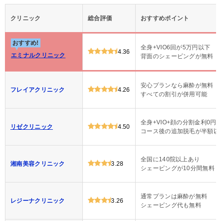
クリニック
総合評価
おすすめポイント
おすすめ!
全身+VIO6回が5万円以下
4.36
エミナルクリニック
背面のシェービングが無料
安心プランなら麻酔が無料
フレイアクリニック
4.26
すべての割引が併用可能
全身+VIO+顔の分割金利0円
リゼクリニック
4.50
コース後の追加脱毛が半額以
全国に140院以上あり
湘南美容クリニック
3.28
シェービングが10分間無料
通常プランは麻酔が無料
レジーナクリニック
3.26
シェービング代も無料