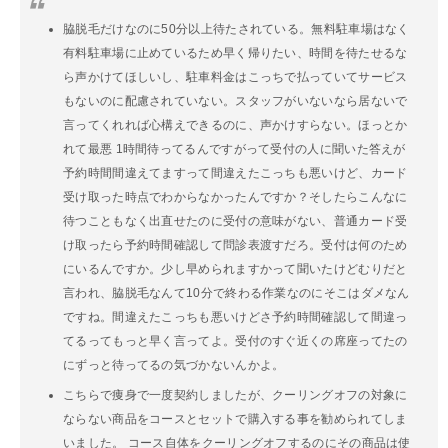
脇脱毛だけなのに50分以上待たされている。無料駐車場はなく
有料駐車場に止めているため早く帰りたい、時間を待たせるな
ら声かけてほしいし、駐車料金はこっちで払っていてサービス
もないのに配慮されていない。スタッフがいないなら居ないで
言ってくれれば心構えできるのに、声かけすらない。ほっとか
れて最悪 1時間待ってるんですがって受付の人に聞いた答えが
予約時間間違えてますって間違えたこっちも悪いけど、カード
受け取った時点でわからなかったんですか？そしたらこんなに
待つこともなく出直せたのに受付の意味がない、普通カード受
け取ったら予約時間確認して問診表渡すだろ。受付は何のため
にいるんですか。少し早められますかって聞いたけどむりだと
言われ、脇脱毛なんて10分で終わる作業なのにそこはダメなん
ですね。間違えたこっちも悪いけどさ予約時間確認して間違っ
てるってもっと早く言ってよ。受付のすぐ近くの席座ってたの
にずっと待ってるの気づかないんかよ。
こちらで痩身で一度契約しましたが、クーリングオフの対象に
ならない商品をコースとセットで購入する事を勧められてしま
いました。 コース自体をクーリングオフするのにその商品は使