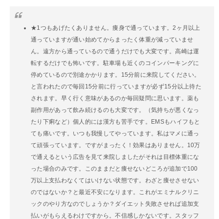
★1つもあげたくありません。痩身で通っています。2ヶ月以上
通っていますが通い始めてからまったく体重が減っていませ
ん。遠方から通っているので通うだけでも大変です。高崎は運
転するだけでも怖いです。駐車場も近くのコインパーキングに
停めているので別途かかります。15分前に来院してください。
と言われたので毎回15分前に行っていますが必ず15分以上待た
されます。早く行く意味があるのか毎回疑問に思います。薬も
副作用があって飲み続けるのも大変です。（気持ちが悪くなっ
たり下痢など）個人的には漢方も苦手です。EMSもハイフもと
ても痛いです。いつも我慢してやっています。私はマメに通っ
て頑張っています。ですがまったく！効果はありません。10万
で通えるという広告を見て来院しましたがそれは目標体重にな
った場合のみです。このままだと痩せないどころが追加で100
万以上支払わなくてはいけない状態です。わざと痩せさせない
のではないか？と最近不安になります。これがエミナルクリニ
ックのやり方なのでしょうか？ダイエット失敗させれば追加支
払いがもらえるわけですから。不信感しかないです。スタッフ