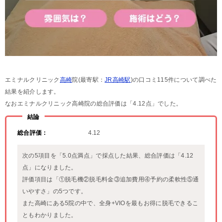
エミナルクリニック
高崎
院(最寄駅：
JR高崎駅
)の口コミ115件について調べた
結果を紹介します。
なおエミナルクリニック高崎院の総合評価は「4.12点」でした。
結論
総合評価：
4.12
次の5項目を「5.0点満点」で採点した結果、総合評価は「4.12
点」になりました。
評価項目は「①脱毛機②脱毛料金③追加費用④予約の柔軟性⑤通
いやすさ」の5つです。
また高崎にある5院の中で、全身+VIOを最もお得に脱毛できるこ
ともわかりました。