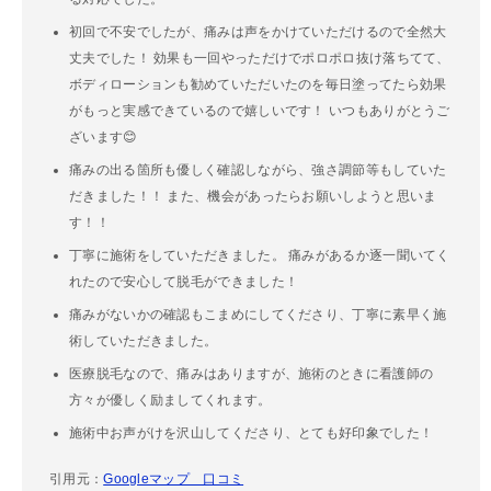
初回で不安でしたが、痛みは声をかけていただけるので全然大
丈夫でした！ 効果も一回やっただけでポロポロ抜け落ちてて、
ボディローションも勧めていただいたのを毎日塗ってたら効果
がもっと実感できているので嬉しいです！ いつもありがとうご
ざいます😊
痛みの出る箇所も優しく確認しながら、強さ調節等もしていた
だきました！！ また、機会があったらお願いしようと思いま
す！！
丁寧に施術をしていただきました。 痛みがあるか逐一聞いてく
れたので安心して脱毛ができました！
痛みがないかの確認もこまめにしてくださり、丁寧に素早く施
術していただきました。
医療脱毛なので、痛みはありますが、施術のときに看護師の
方々が優しく励ましてくれます。
施術中お声がけを沢山してくださり、とても好印象でした！
引用元：
Googleマップ 口コミ