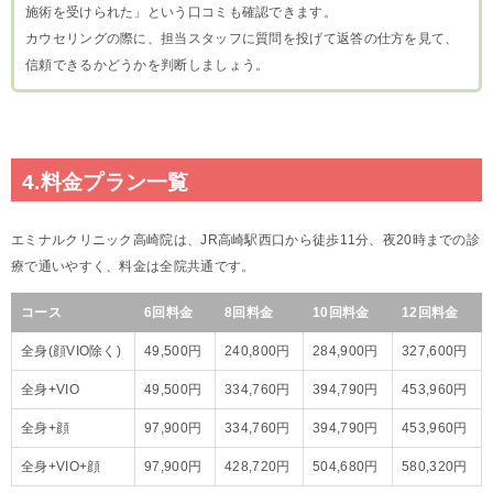
施術を受けられた」という口コミも確認できます。
カウセリングの際に、担当スタッフに質問を投げて返答の仕方を見て、
信頼できるかどうかを判断しましょう。
4.料金プラン一覧
エミナルクリニック高崎院は、JR高崎駅西口から徒歩11分、夜20時までの診
療で通いやすく、料金は全院共通です。
コース
6回料金
8回料金
10回料金
12回料金
全身(顔VIO除く)
49,500円
240,800円
284,900円
327,600円
全身+VIO
49,500円
334,760円
394,790円
453,960円
全身+顔
97,900円
334,760円
394,790円
453,960円
全身+VIO+顔
97,900円
428,720円
504,680円
580,320円