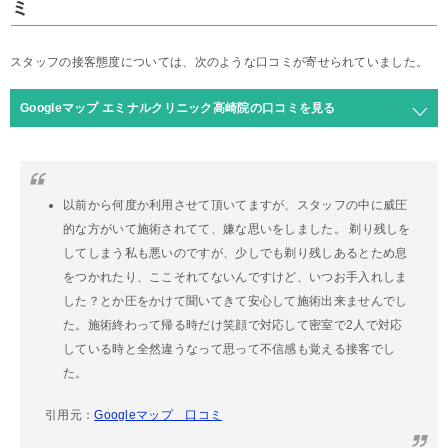
ミ
スタッフの接客態度については、次のような口コミが寄せられていました。
Googleマップ エミナルクリニック高崎院の口コミを見る
以前から何度か利用させて頂いてますが、スタッフの中に威圧
的な方がいて施術されてて、嫌な思いをしました。 剃り残しを
してしまう私も悪いのですが、少しでも剃り残しあるとため息
をつかれたり、ここそれてないんですけど、いつお手入れしま
した？とか圧をかけて聞いてきて安心して施術出来ませんでし
た。施術終わって帰る時だけ笑顔で対応して密室で2人で対応
している時と全然違うなって思って不信感も覚える接客でし
た。
引用元：
Googleマップ 口コミ