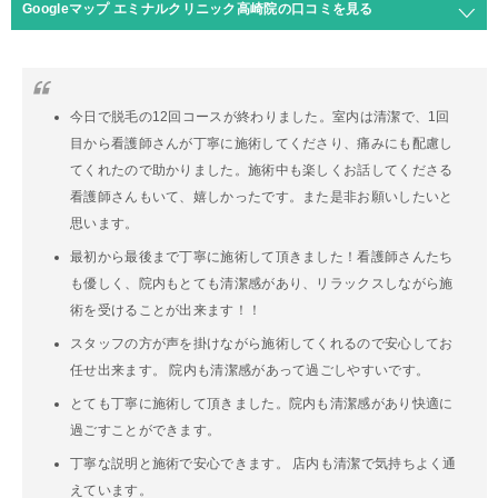
Googleマップ エミナルクリニック高崎院の口コミを見る
今日で脱毛の12回コースが終わりました。室内は清潔で、1回
目から看護師さんが丁寧に施術してくださり、痛みにも配慮し
てくれたので助かりました。施術中も楽しくお話してくださる
看護師さんもいて、嬉しかったです。また是非お願いしたいと
思います。
最初から最後まで丁寧に施術して頂きました！看護師さんたち
も優しく、院内もとても清潔感があり、リラックスしながら施
術を受けることが出来ます！！
スタッフの方が声を掛けながら施術してくれるので安心してお
任せ出来ます。 院内も清潔感があって過ごしやすいです。
とても丁寧に施術して頂きました。院内も清潔感があり快適に
過ごすことができます。
丁寧な説明と施術で安心できます。 店内も清潔で気持ちよく通
えています。