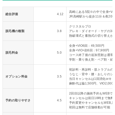
高崎にある5院※の中で全身+VI
総合評価
4.12
JR高崎駅から徒歩11分＆夜20
クリスタルプロ
脱毛機の種類
3.8
アレキ・ダイオード・ヤグの3
熱破壊式と蓄熱式の切り替えが
全身+VIO6回：49,500円
全身+VIO+顔6回：97,900円
脱毛料金
5.0
コース終了後の追加照射は通常料
学割・乗り換え割・ペア割・紹
初診料・再診料・肌トラブルの
うなじ・背中・腰・おしりのシ
オプション料金
3.5
当日キャンセルは1回消化orキ
麻酔代は脇1,500円、VIO2,000
2回目以降の施術予約もWEBで
キャンセルは前日18時まで無料
予約の取りやすさ
4.5
予約変更やキャンセルもWEB上
初回は無料で店舗移動が可能