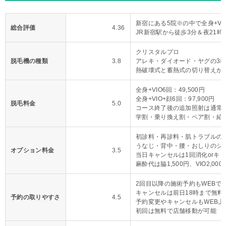
新宿にある5院※の中で全身+VI
総合評価
4.36
JR新宿駅から徒歩3分＆夜21時
クリスタルプロ
脱毛機の種類
3.8
アレキ・ダイオード・ヤグの3
熱破壊式と蓄熱式の切り替えが
全身+VIO6回：49,500円
全身+VIO+顔6回：97,900円
脱毛料金
5.0
コース終了後の追加照射は通常料
学割・乗り換え割・ペア割・紹
初診料・再診料・肌トラブルの
うなじ・背中・腰・おしりのシ
オプション料金
3.5
当日キャンセルは1回消化orキ
麻酔代は脇1,500円、VIO2,000
2回目以降の施術予約もWEBで
キャンセルは前日18時まで無料
予約の取りやすさ
4.5
予約変更やキャンセルもWEB上
初回は無料で店舗移動が可能