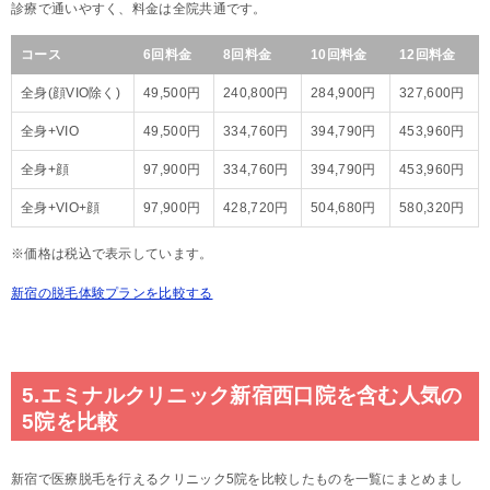
診療で通いやすく、料金は全院共通です。
コース
6回料金
8回料金
10回料金
12回料金
全身(顔VIO除く)
49,500円
240,800円
284,900円
327,600円
全身+VIO
49,500円
334,760円
394,790円
453,960円
全身+顔
97,900円
334,760円
394,790円
453,960円
全身+VIO+顔
97,900円
428,720円
504,680円
580,320円
※価格は税込で表示しています。
新宿の脱毛体験プランを比較する
5.エミナルクリニック新宿西口院を含む人気の
5院を比較
新宿で医療脱毛を行えるクリニック5院を比較したものを一覧にまとめまし