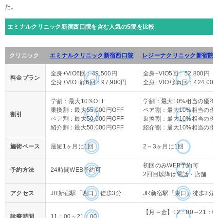
た。
エミナルクリニック新宿西口院を含む人気の5院を比較
クリニック
エミナルクリニック新宿西口院
レジーナクリニック新宿院
全身+VIO6回：49,500円
全身+VIO5回：52,800円
料金プラン
全身+VIO+顔6回：97,900円
全身+VIO+顔5回：424,00
学割：最大10％OFF
学割：最大10%相当の優待
乗換割：最大55,000円OFF
ペア割：最大10%相当の優
割引
ペア割：最大50,000円OFF
乗換割：最大10%相当の優
紹介割：最大50,000円OFF
紹介割：最大10%相当の優
施術ペース
最短1ヶ月に1回
2～3ヶ月に1回
初回のみWEB予約可
予約方法
24時間WEB予約可
2回目以降は電話・店舗
アクセス
JR新宿駅「西口」徒歩3分
JR新宿駅「東口」徒歩3分
【月～金】12：00～21：0
診療時間
11：00～21：00