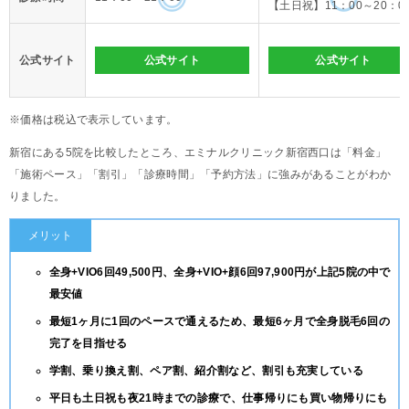
【土日祝】11：00～20：0
公式サイト
公式サイト
公式サイト
※価格は税込で表示しています。
新宿にある5院を比較したところ、エミナルクリニック新宿西口は「料金」
「施術ペース」「割引」「診療時間」「予約方法」に強みがあることがわか
りました。
メリット
全身+VIO6回49,500円、全身+VIO+顔6回97,900円が上記5院の中で
最安値
最短1ヶ月に1回のペースで通えるため、最短6ヶ月で全身脱毛6回の
完了を目指せる
学割、乗り換え割、ペア割、紹介割など、割引も充実している
平日も土日祝も夜21時までの診療で、仕事帰りにも買い物帰りにも