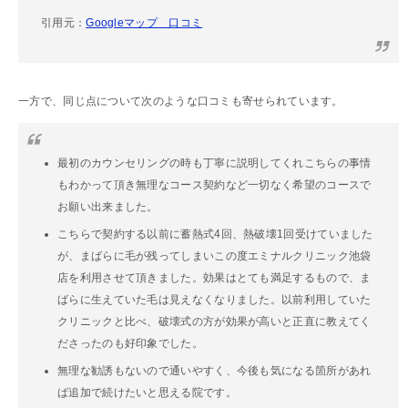
引用元：
Googleマップ 口コミ
一方で、同じ点について次のような口コミも寄せられています。
最初のカウンセリングの時も丁寧に説明してくれこちらの事情
もわかって頂き無理なコース契約など一切なく希望のコースで
お願い出来ました。
こちらで契約する以前に蓄熱式4回、熱破壊1回受けていました
が、まばらに毛が残ってしまいこの度エミナルクリニック池袋
店を利用させて頂きました。効果はとても満足するもので、ま
ばらに生えていた毛は見えなくなりました。以前利用していた
クリニックと比べ、破壊式の方が効果が高いと正直に教えてく
ださったのも好印象でした。
無理な勧誘もないので通いやすく、今後も気になる箇所があれ
ば追加で続けたいと思える院です。