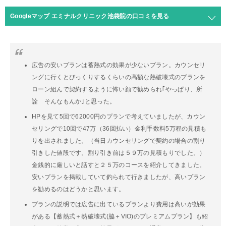
Googleマップ エミナルクリニック池袋院の口コミを見る
広告の安いプランは蓄熱式の効果が少ないプラン。カウンセリ
ングに行くとびっくりするくらいの高額な熱破壊式のプランを
ローン組んで契約するように怖い顔で勧められ｢やっぱり、所
詮 そんなもんか｣と思った。
HPを見て5回で62000円のプランで考えていましたが、カウン
セリングで10回で47万（36回払い）金利手数料5万程の見積も
りを出されました。（当日カウンセリングで契約の場合の割り
引きした値段です。割り引き前は５９万の見積もりでした。）
金銭的に厳しいと話すと２５万のコースを紹介してきました。
安いプランを掲載していて釣られて行きましたが、高いプラン
を勧めるのはどうかと思います。
プランの説明では広告に出ているプランより費用は高いが効果
がある【蓄熱式＋熱破壊式(脇＋VIO)のプレミアムプラン】も紹