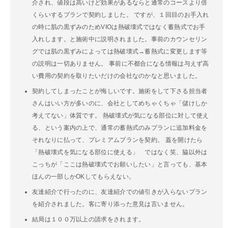
介され、値段は高いけど効果があるならと通常のコースより倍
くらいするプランで契約しました。 ですが、１回目のお手入れ
の時に肌の黒ずみのためVIOは熱破壊式ではなく蓄熱式でお手
入れします。と施術中に説明されました。事前のカウンセリン
グでは肌の黒ずみによっては熱破壊式→蓄熱式に変更します等
の説明は一切ありません。 事前に不都合になる情報は与えず高
い費用の契約を取りたいだけの会社なのかなと思いました。
契約してしまったことが悔しいです。施術をして下さる担当者
さんはいい方が多いのに、会社としてめちゃくちゃ「儲けしか
考えてない」体質です。 熱破壊式が気になる部位に対して使え
る、という案内の上で、通常の蓄熱式のみプランに追加料金を
それなりに払って、プレミアムプランを契約。 蓋を開けたら
「熱破壊式を気になる部位に使える」 ではなく笑、脇以外は
こっちが「ここは熱破壊式でお願いしたい」と言っても、基本
ほんの一部しかOKしてもらえない。
友達紹介で行ったのに、友達紹介での値引きが入らないプラン
を紹介されました。客に寄り添った意見は言いません。
結局は１００万以上の請求をされます。