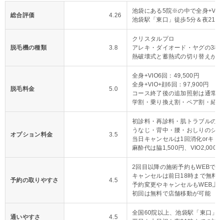
池袋にある5院※の中で全身+VI
総合評価
4.26
池袋駅「東口」徒歩5分＆夜21
クリスタルプロ
脱毛機の種類
3.8
アレキ・ダイオード・ヤグの3
熱破壊式と蓄熱式の切り替えが
全身+VIO6回：49,500円
全身+VIO+顔6回：97,900円
脱毛料金
5.0
コース終了後の追加照射は通常料
学割・乗り換え割・ペア割・紹
初診料・再診料・肌トラブルの
うなじ・背中・腰・おしりのシ
オプション料金
3.5
当日キャンセルは1回消化orキ
麻酔代は脇1,500円、VIO2,000
2回目以降の施術予約もWEBで
キャンセルは前日18時まで無料
予約の取りやすさ
4.5
予約変更やキャンセルもWEB上
初回は無料で店舗移動が可能
全国60院以上、池袋駅「東口」
通いやすさ
4.5