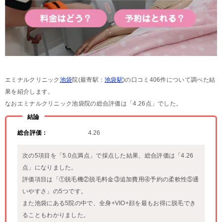
エミナルクリニック
池袋
院(最寄駅：
池袋駅
)の口コミ406件について調べた結
果を紹介します。
なおエミナルクリニック池袋院の総合評価は「4.26点」でした。
結論
総合評価：
4.26
次の5項目を「5.0点満点」で採点した結果、総合評価は「4.26
点」になりました。
評価項目は「①脱毛機②脱毛料金③追加費用④予約の柔軟性⑤通
いやすさ」の5つです。
また池袋にある5院の中で、全身+VIO+顔を最もお得に脱毛でき
ることもわかりました。