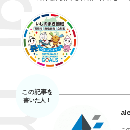
この記事を
書いた人！
al
こ