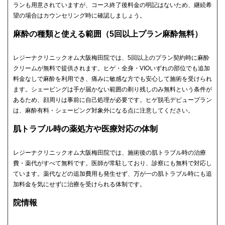
ランも用意されていますが、コース終了後料金の明記はないため、継続希
望の場合はカウンセリング時に確認しましょう。
麻酔の種類と使える範囲（5回以上プラン麻酔無料）
レジーナクリニックオム大阪梅田院では、5回以上のプラン契約時に麻酔
クリームが無料で提供されます。ヒゲ・全身・VIOいずれの部位でも追加
料金なしで麻酔を利用でき、痛みに敏感な方でも安心して施術を受けられ
ます。シェービングは手が届かない範囲の剃り残しのみ無料という条件が
あるため、顔周りは事前に自己処理が必要です。ヒゲ脱毛デビュープラン
は、麻酔有料・シェービング対象外になる点に注意してください。
肌トラブル時の薬処方や医療対応の体制
レジーナクリニックオム大阪梅田院では、施術後の肌トラブル時の治療
費・薬代がすべて無料です。医師が常駐しており、診察にも無料で対応し
ています。薬代などの追加費用も発生せず、万が一の肌トラブル時にも追
加料金を気にせずに治療を受けられる体制です。
院情報