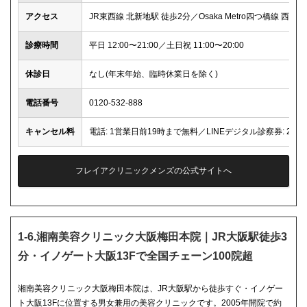
アクセス
JR東西線 北新地駅 徒歩2分／Osaka Metro四つ橋線 西梅
診療時間
平日 12:00〜21:00／土日祝 11:00〜20:00
休診日
なし(年末年始、臨時休業日を除く)
電話番号
0120-532-888
キャンセル料
電話: 1営業日前19時まで無料／LINEデジタル診察券: 2
フレイアクリニックメンズの公式サイトへ
1-6.湘南美容クリニック大阪梅田本院｜JR大阪駅徒歩3
分・イノゲート大阪13Fで全国チェーン100院超
湘南美容クリニック大阪梅田本院は、JR大阪駅から徒歩すぐ・イノゲー
ト大阪13Fに位置する男女兼用の美容クリニックです。2005年開院で約