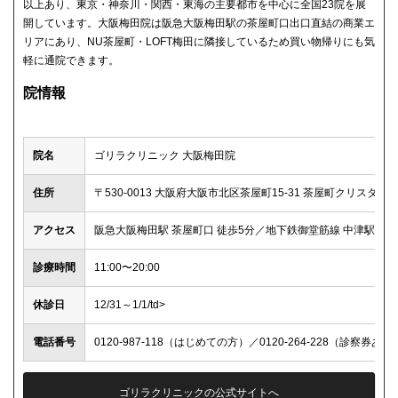
以上あり、東京・神奈川・関西・東海の主要都市を中心に全国23院を展
開しています。大阪梅田院は阪急大阪梅田駅の茶屋町口出口直結の商業エ
リアにあり、NU茶屋町・LOFT梅田に隣接しているため買い物帰りにも気
軽に通院できます。
院情報
院名
ゴリラクリニック 大阪梅田院
住所
〒530-0013 大阪府大阪市北区茶屋町15-31 茶屋町クリスタルビ
アクセス
阪急大阪梅田駅 茶屋町口 徒歩5分／地下鉄御堂筋線 中津駅 4番
診療時間
11:00〜20:00
休診日
12/31～1/1/td>
電話番号
0120-987-118（はじめての方）／0120-264-228（診察券あり
ゴリラクリニックの公式サイトへ