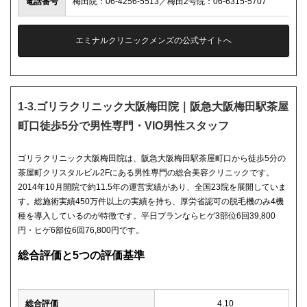
電話番号
梅田院：06-4256-5513／梅田2号院：06-6315-5707
エミナルクリニックメンズの公式サイトへ
1-3.ゴリラクリニック大阪梅田院｜阪急大阪梅田駅茶屋
町口徒歩5分で男性専門・VIO男性スタッフ
ゴリラクリニック大阪梅田院は、阪急大阪梅田駅茶屋町口から徒歩5分の
茶屋町クリスタルビル2Fにある男性専門の総合美容クリニックです。
2014年10月開院で約11.5年の運営実績があり、全国23院を展開していま
す。総施術実績450万件以上の実績を持ち、厚労省認可の脱毛機のみ4機
種を導入しているのが特徴です。平日プランならヒゲ3部位6回39,800
円・ヒゲ6部位6回76,800円です。
総合評価と5つの評価基準
総合評価
4.10