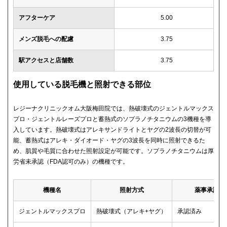
アフターケア
5.00
メンズ脱毛への配慮
3.75
駅アクセスと店舗数
3.75
使用している脱毛機と照射できる部位
レジーナクリニックオム大阪梅田院では、熱破壊式のジェントルマックス
プロ・ジェントルレーズプロと蓄熱式のソプラノチタニウムの3機種を導
入しています。熱破壊式はアレキサンドライトとヤグの2波長の切替が可
能、蓄熱式はアレキ・ダイオード・ヤグの3波長を同時に照射できるた
め、肌質や毛質に合わせた照射設定が可能です。ソプラノチタニウムは厚
労省未承認（FDA認可のみ）の機種です。
機種名
照射方式
薬事承認
ジェントルマックスプロ
熱破壊式（アレキ+ヤグ）
承認済み