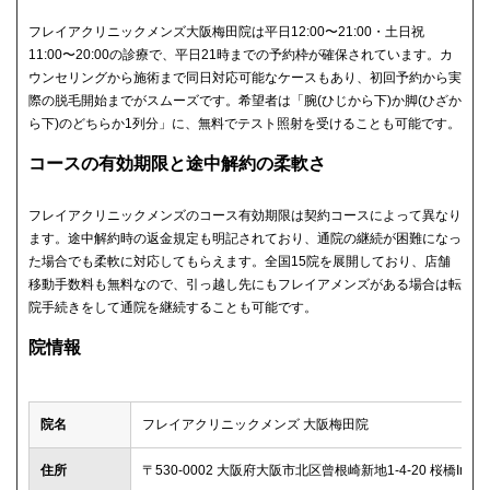
フレイアクリニックメンズ大阪梅田院は平日12:00〜21:00・土日祝
11:00〜20:00の診療で、平日21時までの予約枠が確保されています。カ
ウンセリングから施術まで同日対応可能なケースもあり、初回予約から実
際の脱毛開始までがスムーズです。希望者は「腕(ひじから下)か脚(ひざか
ら下)のどちらか1列分」に、無料でテスト照射を受けることも可能です。
コースの有効期限と途中解約の柔軟さ
フレイアクリニックメンズのコース有効期限は契約コースによって異なり
ます。途中解約時の返金規定も明記されており、通院の継続が困難になっ
た場合でも柔軟に対応してもらえます。全国15院を展開しており、店舗
移動手数料も無料なので、引っ越し先にもフレイアメンズがある場合は転
院手続きをして通院を継続することも可能です。
院情報
院名
フレイアクリニックメンズ 大阪梅田院
住所
〒530-0002 大阪府大阪市北区曾根崎新地1-4-20 桜橋Imビ