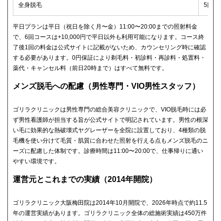
全身脱毛
5回
平日プランは平日（祝日を除く月〜金）11:00〜20:00までの照射料金
で、6回コースは+10,000円で平日以外も利用可能になります。コース終
了後1回の料金は公式サイトに記載がないため、カウンセリング時に確認
する必要があります。0円保証により剃毛料・初診料・再診料・処置料・
薬代・キャンセル料（前日20時まで）はすべて無料です。
メンズ脱毛への配慮（男性専門・VIO男性スタッフ）
ゴリラクリニックは男性専門の総合美容クリニックで、VIO脱毛時には必
ず男性看護師が担当する旨が公式サイトで明記されています。男性の根深
い毛に効果的な熱破壊式ヤグレーザーを全院に設置しており、4種類の脱
毛機を使い分けて毛質・肌質に合わせた照射を行える点もメンズ脱毛のニ
ーズに配慮した体制です。診療時間は11:00〜20:00で、仕事帰りに通い
やすい環境です。
運営元とこれまでの実績（2014年開院）
ゴリラクリニック大阪梅田院は2014年10月開院で、2026年時点で約11.5
年の運営実績があります。ゴリラクリニック全体の総施術実績は450万件