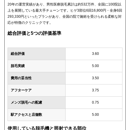
20年の運営実績があり、男性医療脱毛累計は約532万件、全国に100院以
上を展開している最大手チェーンです。ヒゲ3部位6回16,800円・全身6回
293,330円といったプランがあり、全国の院で施術を受けられる柔軟な対
応が特徴のクリニックです。
総合評価と5つの評価基準
総合評価
3.60
脱毛実績
5.00
費用の妥当性
3.50
アフターケア
3.75
メンズ脱毛への配慮
0.75
駅アクセスと店舗数
5.00
使用している脱毛機と照射できる部位