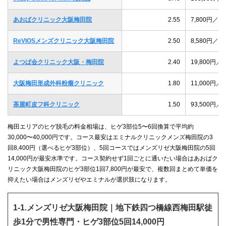
あおばクリニック大阪梅田院
2.55
7,800円
ReVIOSメンズクリニック大阪梅田院
2.50
8,580円
よつば会クリニック大阪・梅田院
2.40
19,800円
大阪梅田形成外科粉瘤クリニック
1.80
11,000円
茶屋町皮フ科クリニック
1.50
93,500円
梅田エリアのヒゲ脱毛の料金相場は、ヒゲ3部位5〜6回換算で平均約
30,000〜40,000円です。コース最安はエミナルクリニックメンズ梅田院の3
回8,400円（選べるヒゲ3部位）、5回コースではメンズリゼ大阪梅田院の5回
14,000円が最安水準です。コース契約せず1回ごとに通いたい場合はあおばク
リニック大阪梅田院のヒゲ3部位1回7,800円が最安で、複数回まとめて単価を
抑えたい場合はメンズリゼやエミナルが選択肢になります。
1-1.メンズリゼ大阪梅田院｜地下鉄四つ橋線西梅田駅徒
歩1分で男性専門・ヒゲ3部位5回14,000円