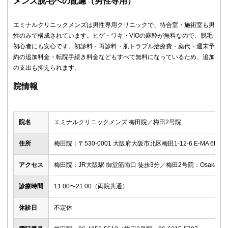
メンズ脱毛への配慮（男性専用）
エミナルクリニックメンズは男性専用クリニックで、待合室・施術室も男
性のみで構成されています。ヒゲ・ワキ・VIOの麻酔が無料なので、脱毛
初心者にも安心です。初診料・再診料・肌トラブル治療費・薬代・週末予
約の追加料金・転院手続き料金などもすべて無料になっているため、追加
の支出も抑えられます。
院情報
院名
エミナルクリニックメンズ 梅田院／梅田2号院
住所
梅田院：〒530-0001 大阪府大阪市北区梅田1-12-6 E-MA 6
アクセス
梅田院：JR大阪駅 御堂筋南口 徒歩3分／梅田2号院：Osaka Met
診療時間
11:00〜21:00（両院共通）
休診日
不定休