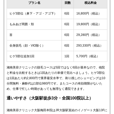
プラン名
回数
税込料金
ヒゲ3部位（鼻下・アゴ・アゴ下）
6回
16,800円（税込）
もみあげ周囲・頬
6回
19,800円（税込）
首
6回
29,280円（税込）
全身脱毛（顔・VIO除く）
6回
293,330円（税込）
ヒゲ3部位追加1回
1回
5,700円（税込）
湘南美容クリニックの脱毛コースは5回ではなく6回が基本なので、他院
と料金を比較するときは1回あたりの単価で見比べましょう。ヒゲ3部位
は1回あたり約2,800円で業界最安水準で、剃り残しのシェービングは10
分間無料・麻酔代は1部位980円です。またコースの有効期限がないた
め、仕事で忙しい時期があっても無理なく通院できます。
通いやすさ（大阪駅徒歩3分・全国100院以上）
湘南美容クリニック大阪梅田本院はJR大阪駅直結のイノゲート大阪13Fに