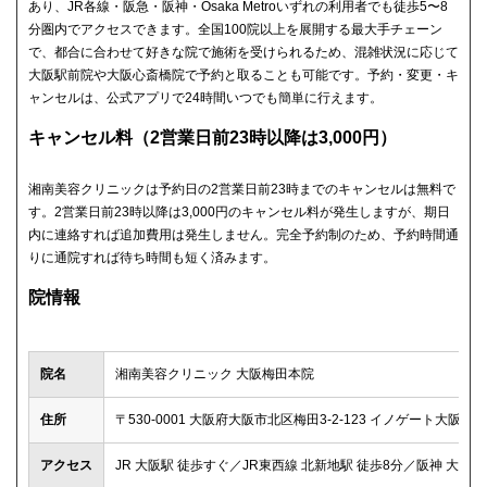
あり、JR各線・阪急・阪神・Osaka Metroいずれの利用者でも徒歩5〜8
分圏内でアクセスできます。全国100院以上を展開する最大手チェーン
で、都合に合わせて好きな院で施術を受けられるため、混雑状況に応じて
大阪駅前院や大阪心斎橋院で予約と取ることも可能です。予約・変更・キ
ャンセルは、公式アプリで24時間いつでも簡単に行えます。
キャンセル料（2営業日前23時以降は3,000円）
湘南美容クリニックは予約日の2営業日前23時までのキャンセルは無料で
す。2営業日前23時以降は3,000円のキャンセル料が発生しますが、期日
内に連絡すれば追加費用は発生しません。完全予約制のため、予約時間通
りに通院すれば待ち時間も短く済みます。
院情報
院名
湘南美容クリニック 大阪梅田本院
住所
〒530-0001 大阪府大阪市北区梅田3-2-123 イノゲート大阪13F
アクセス
JR 大阪駅 徒歩すぐ／JR東西線 北新地駅 徒歩8分／阪神 大阪梅田駅 