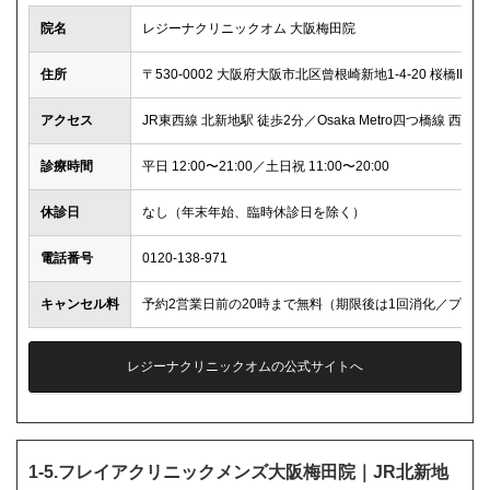
院名
レジーナクリニックオム 大阪梅田院
住所
〒530-0002 大阪府大阪市北区曾根崎新地1-4-20 桜橋IMビル
アクセス
JR東西線 北新地駅 徒歩2分／Osaka Metro四つ橋線 西梅
診療時間
平日 12:00〜21:00／土日祝 11:00〜20:00
休診日
なし（年末年始、臨時休診日を除く）
電話番号
0120-138-971
キャンセル料
予約2営業日前の20時まで無料（期限後は1回消化／プラ
レジーナクリニックオムの公式サイトへ
1-5.フレイアクリニックメンズ大阪梅田院｜JR北新地