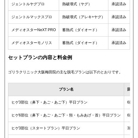
ジェントルヤグプロ
熱破壊式（ヤグ）
承認済み
ジェントルマックスプロ
熱破壊式（アレキ+ヤグ）
承認済み
メディオスターNeXT PRO
蓄熱式（ダイオード）
承認済み
メディオスターモノリス
蓄熱式（ダイオード）
承認済み
セットプランの内容と料金例
ゴリラクリニック大阪梅田院の主な脱毛プランは以下のとおりです。
プラン名
回数
ヒゲ3部位（鼻下・あご・あご下）平日プラン
6回
ヒゲ6部位（鼻下・あご・あご下・頬・もみあげ・首）平日プラン
6回
ヒゲ3部位（スタートプラン）平日プラン
3回