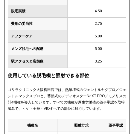
脱毛実績
4.50
費用の妥当性
2.75
アフターケア
5.00
メンズ脱毛への配慮
5.00
駅アクセスと店舗数
3.25
使用している脱毛機と照射できる部位
ゴリラクリニック大阪梅田院では、熱破壊式のジェントルヤグプロ／ジェ
ントルマックスプロと、蓄熱式のメディオスターNeXT PRO／モノリスの
計4機種を導入しています。すべての機種が厚生労働省の薬事承認を取得
済みで、ヒゲ・全身・VIOすべての部位に対応しています。
機種名
照射方式
薬事承認