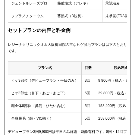
ジェントルレーズプロ
熱破壊式（アレキ）
承認済み
ソプラノチタニウム
蓄熱式（3波長）
未承認(FDA認可の
セットプランの内容と料金例
レジーナクリニックオム大阪梅田院の主なヒゲ脱毛プランは以下のとおり
です。
プラン名
回数
税込料金
ヒゲ3部位（デビュープラン・平日のみ）
3回
9,900円（税込・麻酔
ヒゲ3部位（鼻下・あご・あご下）
5回
39,800円（税込）
顔全体8部位（鼻筋・ひたい含む）
5回
158,400円（税込）
全身脱毛（顔・VIO除く）
5回
258,000円（税込）
デビュープラン3回9,900円は平日のみ施術・麻酔有料です。8回・12回プ