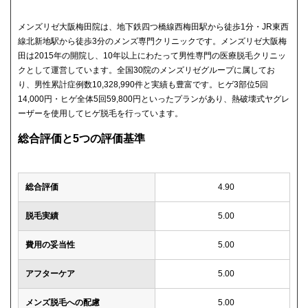
メンズリゼ大阪梅田院は、地下鉄四つ橋線西梅田駅から徒歩1分・JR東西
線北新地駅から徒歩3分のメンズ専門クリニックです。メンズリゼ大阪梅
田は2015年の開院し、10年以上にわたって男性専門の医療脱毛クリニッ
クとして運営しています。全国30院のメンズリゼグループに属してお
り、男性累計症例数10,328,990件と実績も豊富です。ヒゲ3部位5回
14,000円・ヒゲ全体5回59,800円といったプランがあり、熱破壊式ヤグレ
ーザーを使用してヒゲ脱毛を行っています。
総合評価と5つの評価基準
総合評価
4.90
脱毛実績
5.00
費用の妥当性
5.00
アフターケア
5.00
メンズ脱毛への配慮
5.00