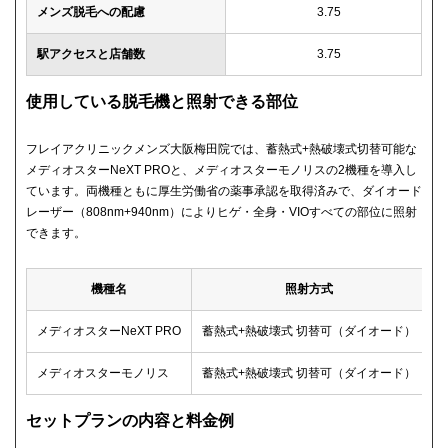
メンズ脱毛への配慮
3.75
駅アクセスと店舗数
3.75
使用している脱毛機と照射できる部位
フレイアクリニックメンズ大阪梅田院では、蓄熱式+熱破壊式切替可能な
メディオスターNeXT PROと、メディオスターモノリスの2機種を導入し
ています。両機種ともに厚生労働省の薬事承認を取得済みで、ダイオード
レーザー（808nm+940nm）によりヒゲ・全身・VIOすべての部位に照射
できます。
機種名
照射方式
メディオスターNeXT PRO
蓄熱式+熱破壊式 切替可（ダイオード）
メディオスターモノリス
蓄熱式+熱破壊式 切替可（ダイオード）
セットプランの内容と料金例