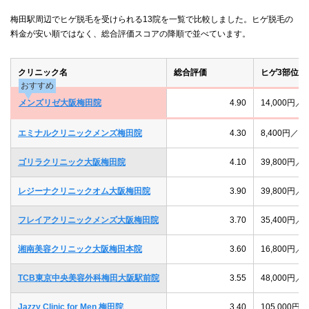
梅田駅周辺でヒゲ脱毛を受けられる13院を一覧で比較しました。ヒゲ脱毛の
料金が安い順ではなく、総合評価スコアの降順で並べています。
クリニック名
総合評価
ヒゲ3部位5-
おすすめ
メンズリゼ大阪梅田院
4.90
14,000円
エミナルクリニックメンズ梅田院
4.30
8,400円／
ゴリラクリニック大阪梅田院
4.10
39,800円
レジーナクリニックオム大阪梅田院
3.90
39,800円
フレイアクリニックメンズ大阪梅田院
3.70
35,400円
湘南美容クリニック大阪梅田本院
3.60
16,800円
TCB東京中央美容外科梅田大阪駅前院
3.55
48,000円
Jazzy Clinic for Men 梅田院
3.40
105,000