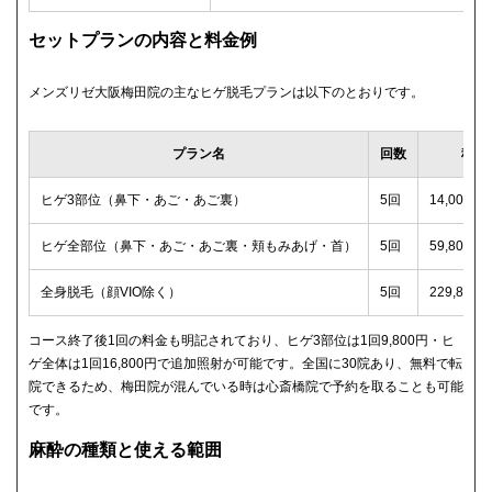
セットプランの内容と料金例
メンズリゼ大阪梅田院の主なヒゲ脱毛プランは以下のとおりです。
プラン名
回数
税込
ヒゲ3部位（鼻下・あご・あご裏）
5回
14,000
ヒゲ全部位（鼻下・あご・あご裏・頬もみあげ・首）
5回
59,800
全身脱毛（顔VIO除く）
5回
229,80
コース終了後1回の料金も明記されており、ヒゲ3部位は1回9,800円・ヒ
ゲ全体は1回16,800円で追加照射が可能です。全国に30院あり、無料で転
院できるため、梅田院が混んでいる時は心斎橋院で予約を取ることも可能
です。
麻酔の種類と使える範囲