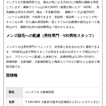
メンズリゼ大阪梅田院では、痛みが気になる方向けに3種類の麻酔を用意
しています。麻酔クリームは1本3,300円（範囲が狭いヒゲ・VIO等）、笑
気麻酔は30分3,300円（痛み・不安解消用）、麻酔テープは1枚550円
（ニードル脱毛用）で利用できます。初診料・再診料・シェービング代・
キャンセル料・打ち漏れ再照射料・肌トラブルの治療費や薬代はすべて無
料なので、麻酔代以外の追加費用は一切かかりません。
メンズ脱毛への配慮（男性専門・VIO男性スタッフ）
メンズリゼは男性専門クリニックで、女性客と顔を合わせずに通院できま
す。VIO脱毛は必ず男性スタッフが担当する旨が公式サイトで明記されて
おり、プライバシーに配慮した体制です。診療時間は11:00〜20:00で、
西梅田駅・北新地駅・大阪梅田駅など梅田エリアのどの駅からも徒歩で通
院可能です。
院情報
院名
メンズリゼ 大阪梅田院
住所
〒530-0001 大阪府大阪市北区梅田2-1-21 レイズウメダビル 10