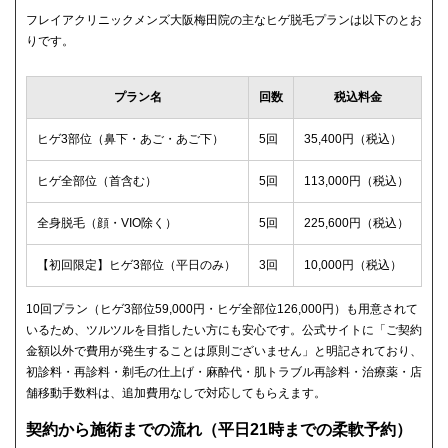
フレイアクリニックメンズ大阪梅田院の主なヒゲ脱毛プランは以下のとお
りです。
プラン名
回数
税込料金
ヒゲ3部位（鼻下・あご・あご下）
5回
35,400円（税込）
ヒゲ全部位（首含む）
5回
113,000円（税込）
全身脱毛（顔・VIO除く）
5回
225,600円（税込）
【初回限定】ヒゲ3部位（平日のみ）
3回
10,000円（税込）
10回プラン（ヒゲ3部位59,000円・ヒゲ全部位126,000円）も用意されて
いるため、ツルツルを目指したい方にも安心です。公式サイトに「ご契約
金額以外で費用が発生することは原則ございません」と明記されており、
初診料・再診料・剃毛の仕上げ・麻酔代・肌トラブル再診料・治療薬・店
舗移動手数料は、追加費用なしで対応してもらえます。
契約から施術までの流れ（平日21時までの柔軟予約）