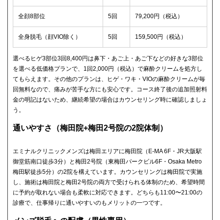
全顔8部位
5回
79,200円（税込）
全身脱毛（顔VIO除く）
5回
159,500円（税込）
選べるヒゲ3部位3回8,400円は鼻下・あご上・あご下などの好きな3部位
を選べる低価格プランで、1回2,000円（税込）で麻酔クリームを処方し
てもらえます。その他のプランは、ヒゲ・ワキ・VIOの麻酔クリームが毎
回無料なので、痛みが苦手な方にも安心です。コース終了後の追加照射料
金の明記はないため、継続希望の場合はカウンセリング時に確認しましょ
う。
通いやすさ（梅田院+梅田2号院の2院体制）
エミナルクリニックメンズは梅田エリアに梅田院（E-MA 6F・JR大阪駅
御堂筋南口徒歩3分）と梅田2号院（東梅田パークビル6F・Osaka Metro
梅田駅徒歩5分）の2院を構えています。カウンセリングは梅田院で実施
し、施術は梅田院と梅田2号院の両方で受けられる体制のため、希望時間
に予約が取れない場合も柔軟に対応できます。どちらも11:00〜21:00の
診療で、仕事帰りに通いやすいのもメリットの一つです。