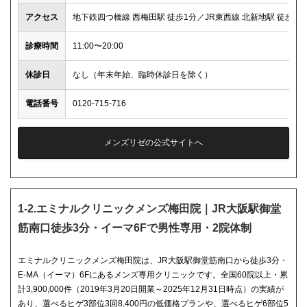
アクセス
地下鉄四つ橋線 西梅田駅 徒歩1分／JR東西線 北新地駅 徒歩3分
診療時間
11:00〜20:00
休診日
なし（年末年始、臨時休診日を除く）
電話番号
0120-715-716
メンズリゼの公式サイトへ
1-2.エミナルクリニックメンズ梅田院｜JR大阪駅御堂
筋南口徒歩3分・イーマ6Fで男性専用・2院体制
エミナルクリニックメンズ梅田院は、JR大阪駅御堂筋南口から徒歩3分・
E-MA（イーマ）6Fにあるメンズ専用クリニックです。全国60院以上・累
計3,900,000件（2019年3月20日開業～2025年12月31日時点）の実績が
あり、選べるヒゲ3部位3回8,400円の低価格プランや、選べるヒゲ6部位5