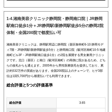
1-4.湘南美容クリニック静岡院・静岡南口院｜JR静岡
駅南口徒歩1分＋JR静岡駅/新静岡駅徒歩5分の静岡2院
体制・全国200院で都度払い可
湘南美容クリニックは、静岡駅周辺に静岡院（葵区御幸町6-10 静岡モデ
ィ7階・JR静岡駅/新静岡駅徒歩5分）と静岡南口院（駿河区南町10-5 地建
南町ビル3F・JR静岡駅南口徒歩1分）の2院を展開する男女兼用クリニッ
クです。北口（葵区）と南口（駿河区南町）の両側に院があるため、どち
らの改札からも通えます。2005年から男性医療脱毛を提供しており、累
計約532万件の実績があります。全国200院以上のチェーンで、ヒゲ3部
位は1回5,700円から都度払いでも利用できます。
総合評価と5つの評価基準
総合評価
3.65