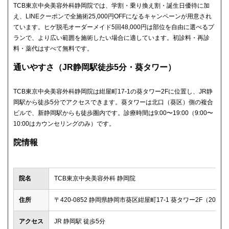
TCB東京中央美容外科静岡院では、学割・乗り換え割・誕生日優待に加
え、LINEクーポンで全施術25,000円OFFになるキャンペーンが用意され
ています。ヒゲ脱毛オーダーメイド5回48,000円は部位を自由に選べるプ
ランで、より広い範囲を施術したい場合に適しています。初診料・再診
料・薬代はすべて無料です。
通いやすさ（JR静岡駅徒歩5分・葵タワー）
TCB東京中央美容外科静岡院は紺屋町17-1の葵タワー2Fに位置し、JR静
岡駅から徒歩5分でアクセスできます。葵タワーは北口（葵区）側の複合
ビルで、新静岡駅からも徒歩圏内です。診療時間は9:00〜19:00（9:00〜
10:00はカウンセリングのみ）です。
院情報
院名
TCB東京中央美容外科 静岡院
住所
〒420-0852 静岡県静岡市葵区紺屋町17-1 葵タワー2F（201号
アクセス
JR 静岡駅 徒歩5分