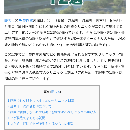
静岡市
の
JR静岡駅
周辺は、北口（葵区＝呉服町・紺屋町・御幸町・伝馬町）
と南口（駿河区南町）にヒゲ脱毛対応の医療クリニックが二分して集積する
エリアで、徒歩5〜6分圏内に12院が揃っています。さらにJR静岡駅と静岡鉄
道静岡清水線の新静岡駅が至近で連絡する2駅一体型ターミナルのため、JR沿
線と静鉄沿線のどちらからも通いやすいのが静岡駅周辺の特徴です。
この記事では、静岡駅周辺でヒゲ脱毛を受けられるおすすめクリニック12院
を、料金・脱毛機・駅からのアクセスの3軸で比較しました。ヒゲ脱毛の料
金・導入脱毛機・診療時間まで1院ずつ解説しています。なお浜松・沼津・富
士など静岡県内の他都市のクリニックは別エリアのため、本記事では静岡駅
周辺の院に絞って紹介します。
目次
[
閉じる
]
1.静岡でヒゲ脱毛におすすめのクリニック12選
2.当サイトの評価基準について
3.静岡で後悔しないヒゲ脱毛におすすめのクリニックの選び方
4.ヒゲ脱毛でよくある質問
5.まとめ｜静岡でヒゲ脱毛をするならこの3院