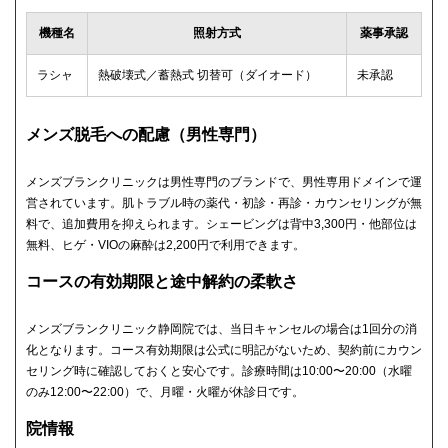
機種名
照射方式
薬事承認
ラシャ
熱破壊式／蓄熱式 切替可（ダイオード）
未承認
メンズ脱毛への配慮（男性専門）
メンズブランクリニックは男性専門のブランドで、男性専用ドメインで運
営されています。肌トラブル時の薬代・初診・再診・カウンセリングが無
料で、追加費用を抑えられます。シェービングは背中3,300円・他部位は
無料、ヒゲ・VIOの麻酔は2,200円で利用できます。
コースの有効期限と途中解約の柔軟さ
メンズブランクリニック静岡院では、当日キャンセルの場合は1回分の消
化となります。コース有効期限は公式に明記がないため、契約前にカウン
セリング時に確認しておくと安心です。診療時間は10:00〜20:00（水曜
のみ12:00〜22:00）で、月曜・火曜が休診日です。
院情報