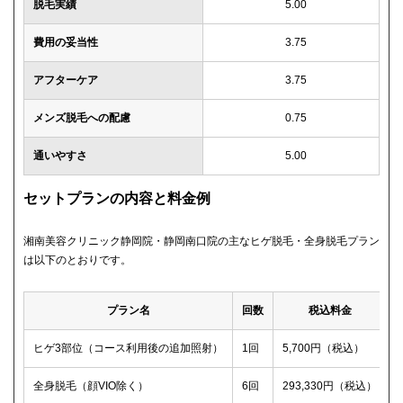
脱毛実績
5.00
費用の妥当性
3.75
アフターケア
3.75
メンズ脱毛への配慮
0.75
通いやすさ
5.00
セットプランの内容と料金例
湘南美容クリニック静岡院・静岡南口院の主なヒゲ脱毛・全身脱毛プラン
は以下のとおりです。
プラン名
回数
税込料金
ヒゲ3部位（コース利用後の追加照射）
1回
5,700円（税込）
全身脱毛（顔VIO除く）
6回
293,330円（税込）