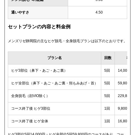
通いやすさ
4.50
セットプランの内容と料金例
メンズリゼ静岡院の主なヒゲ脱毛・全身脱毛プランは以下のとおりです。
プラン名
回数
税込
ヒゲ3部位（鼻下・あご・あご裏）
5回
14,000
ヒゲ全部位（鼻下・あご・あご裏・頬もみあげ・首）
5回
59,800
全身脱毛（顔VIO除く）
5回
229,80
コース終了後 ヒゲ3部位
1回
9,800円
コース終了後 ヒゲ全体
1回
16,800
ヒゲ3部位5回14,000円・ヒゲ全部位5回59,800円のコースがあり、コー