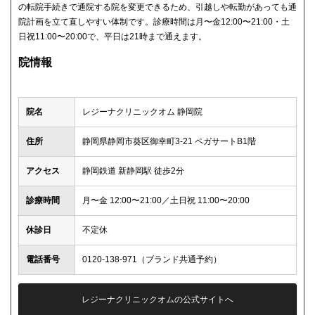
の転院手続きで通院する院を変更できるため、引越しや転勤があっても通
院計画を立て直しやすい体制です。診療時間は月〜金12:00〜21:00・土
日祝11:00〜20:00で、平日は21時まで通えます。
院情報
院名
レジーナクリニックオム 静岡院
住所
静岡県静岡市葵区御幸町3-21 ペガサートB1階
アクセス
静岡鉄道 新静岡駅 徒歩2分
診療時間
月〜金 12:00〜21:00／土日祝 11:00〜20:00
休診日
不定休
電話番号
0120-138-971（ブランド共通予約）
レジーナクリニックオムの公式サイトへ