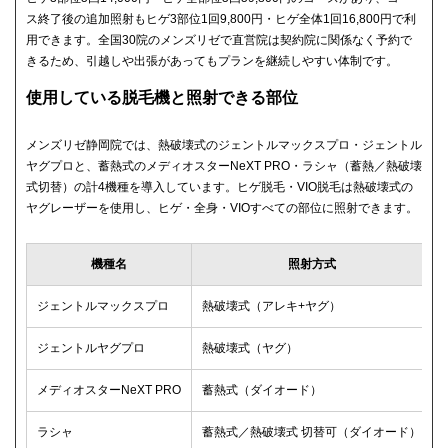
ス終了後の追加照射もヒゲ3部位1回9,800円・ヒゲ全体1回16,800円で利
用できます。全国30院のメンズリゼで直営院は契約院に関係なく予約で
きるため、引越しや出張があってもプランを継続しやすい体制です。
使用している脱毛機と照射できる部位
メンズリゼ静岡院では、熱破壊式のジェントルマックスプロ・ジェントル
ヤグプロと、蓄熱式のメディオスターNeXT PRO・ラシャ（蓄熱／熱破壊
式切替）の計4機種を導入しています。ヒゲ脱毛・VIO脱毛は熱破壊式の
ヤグレーザーを使用し、ヒゲ・全身・VIOすべての部位に照射できます。
機種名
照射方式
ジェントルマックスプロ
熱破壊式（アレキ+ヤグ）
ジェントルヤグプロ
熱破壊式（ヤグ）
メディオスターNeXT PRO
蓄熱式（ダイオード）
ラシャ
蓄熱式／熱破壊式 切替可（ダイオード）