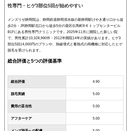
性専門・ヒゲ3部位5回が始めやすい
メンズリゼ静岡院は、静岡鉄道静岡清水線の新静岡駅けやき通り口から徒
歩2分・JR静岡駅北口から徒歩5分の葵区伝馬町8-6 トップセンタービル
B1Fにある男性専門クリニックです。2025年11月に開院した新しい院
で、男性累計10,328,990件・2012年開院14年の実績があります。ヒゲ3
部位5回14,000円のプランや、熱破壊式と蓄熱式の両機種に対応したヒゲ
脱毛を受けられます。
総合評価と5つの評価基準
総合評価
4.90
脱毛実績
5.00
費用の妥当性
5.00
アフターケア
5.00
メンズ脱毛への配慮
5.00