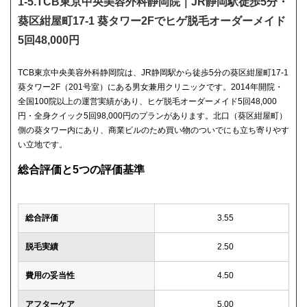
1-5.TCB東京中央美容外科静岡院｜JR静岡駅徒歩5分・
葵区紺屋町17-1 葵タワー2Fでヒゲ脱毛オーダーメイド
5回48,000円
TCB東京中央美容外科静岡院は、JR静岡駅から徒歩5分の葵区紺屋町17-1
葵タワー2F（201号室）にある男女兼用クリニックです。2014年開院・
全国100院以上の運営実績があり、ヒゲ脱毛オーダーメイド5回48,000
円・全身クイック5回98,000円のプランがあります。北口（葵区紺屋町）
側の葵タワー内にあり、商業ビルのため買い物のついでにも立ち寄りやす
い立地です。
総合評価と5つの評価基準
総合評価
3.55
脱毛実績
2.50
費用の妥当性
4.50
アフターケア
5.00