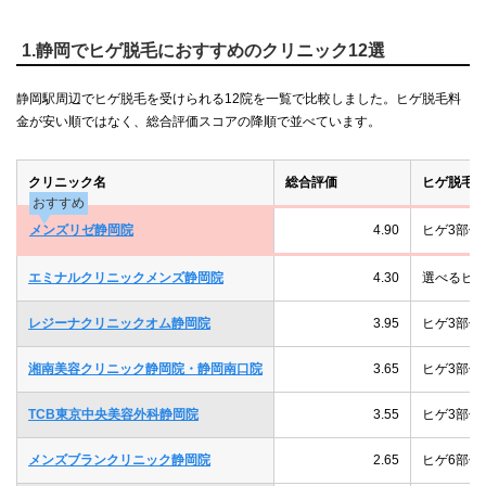
1.静岡でヒゲ脱毛におすすめのクリニック12選
静岡駅周辺でヒゲ脱毛を受けられる12院を一覧で比較しました。ヒゲ脱毛料
金が安い順ではなく、総合評価スコアの降順で並べています。
クリニック名
総合評価
ヒゲ脱毛
おすすめ
メンズリゼ静岡院
4.90
ヒゲ3部位5
エミナルクリニックメンズ静岡院
4.30
選べるヒゲ
レジーナクリニックオム静岡院
3.95
ヒゲ3部位5
湘南美容クリニック静岡院・静岡南口院
3.65
ヒゲ3部位
TCB東京中央美容外科静岡院
3.55
ヒゲ3部位5
メンズブランクリニック静岡院
2.65
ヒゲ6部位5