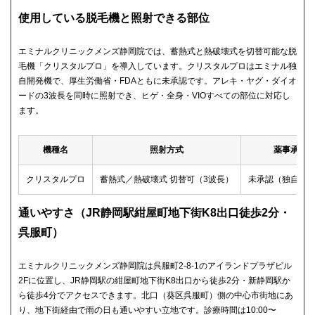
使用している脱毛機と照射できる部位
エミナルクリニックメンズ静岡院では、蓄熱式と熱破壊式を切替可能な脱
毛機「クリスタルプロ」を導入しています。クリスタルプロはエミナル独
自開発機で、厚生労働省・FDAともに未承認です。アレキ・ヤグ・ダイオ
ードの3波長を同時に照射でき、ヒゲ・全身・VIOすべての部位に対応し
ます。
機種名
照射方式
薬事承認
クリスタルプロ
蓄熱式／熱破壊式 切替可（3波長）
未承認（独自開
通いやすさ（JR静岡駅紺屋町地下街K8出口徒歩2分・
呉服町）
エミナルクリニックメンズ静岡院は呉服町2-8-1のアイランドプラザビル
2Fに位置し、JR静岡駅の紺屋町地下街K8出口から徒歩2分・新静岡駅か
ら徒歩4分でアクセスできます。北口（葵区呉服町）側の中心市街地にあ
り、地下街経由で雨の日も通いやすい立地です。診療時間は10:00〜