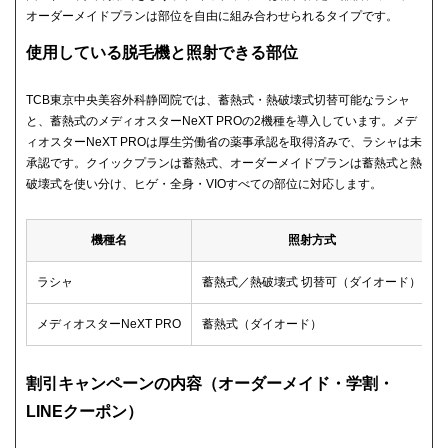
オーダーメイドプランは部位を自由に組み合わせられるタイプです。
使用している脱毛機と照射できる部位
TCB東京中央美容外科静岡院では、蓄熱式・熱破壊式切替可能なラシャ
と、蓄熱式のメディオスターNeXT PROの2機種を導入しています。メデ
ィオスターNeXT PROは厚生労働省の薬事承認を取得済みで、ラシャは未
承認です。クイックプランは蓄熱式、オーダーメイドプランは蓄熱式と熱
破壊式を使い分け、ヒゲ・全身・VIOすべての部位に対応します。
機種名
照射方式
ラシャ
蓄熱式／熱破壊式 切替可（ダイオード）
メディオスターNeXT PRO
蓄熱式（ダイオード）
割引キャンペーンの内容（オーダーメイド・学割・
LINEクーポン）