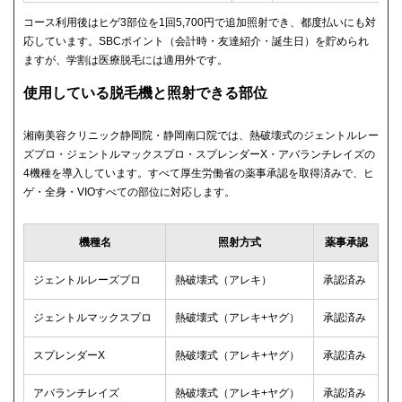
コース利用後はヒゲ3部位を1回5,700円で追加照射でき、都度払いにも対
応しています。SBCポイント（会計時・友達紹介・誕生日）を貯められ
ますが、学割は医療脱毛には適用外です。
使用している脱毛機と照射できる部位
湘南美容クリニック静岡院・静岡南口院では、熱破壊式のジェントルレー
ズプロ・ジェントルマックスプロ・スプレンダーX・アバランチレイズの
4機種を導入しています。すべて厚生労働省の薬事承認を取得済みで、ヒ
ゲ・全身・VIOすべての部位に対応します。
機種名
照射方式
薬事承認
ジェントルレーズプロ
熱破壊式（アレキ）
承認済み
ジェントルマックスプロ
熱破壊式（アレキ+ヤグ）
承認済み
スプレンダーX
熱破壊式（アレキ+ヤグ）
承認済み
アバランチレイズ
熱破壊式（アレキ+ヤグ）
承認済み