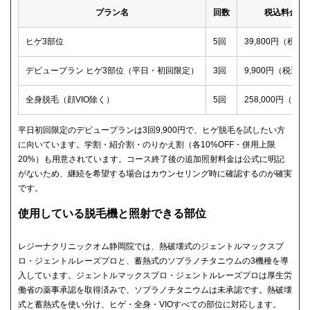
プラン名
回数
税込料金
ヒゲ3部位
5回
39,800円（税込
デビュープラン ヒゲ3部位（平日・初回限定）
3回
9,900円（税込）
全身脱毛（顔VIO除く）
5回
258,000円（税
平日初回限定のデビュープランは3回9,900円で、ヒゲ脱毛を試したい方
に向いています。学割・紹介割・のりかえ割（各10%OFF・併用上限
20%）も用意されています。コース終了後の追加照射料金は公式に明記
がないため、継続を希望する場合はカウンセリング時に確認するのが確実
です。
使用している脱毛機と照射できる部位
レジーナクリニックオム静岡院では、熱破壊式のジェントルマックスプ
ロ・ジェントルレーズプロと、蓄熱式のソプラノチタニウムの3機種を導
入しています。ジェントルマックスプロ・ジェントルレーズプロは厚生労
働省の薬事承認を取得済みで、ソプラノチタニウムは未承認です。熱破壊
式と蓄熱式を使い分け、ヒゲ・全身・VIOすべての部位に対応します。