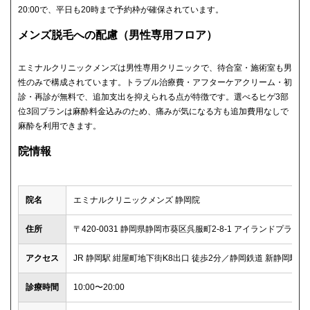
20:00で、平日も20時まで予約枠が確保されています。
メンズ脱毛への配慮（男性専用フロア）
エミナルクリニックメンズは男性専用クリニックで、待合室・施術室も男
性のみで構成されています。トラブル治療費・アフターケアクリーム・初
診・再診が無料で、追加支出を抑えられる点が特徴です。選べるヒゲ3部
位3回プランは麻酔料金込みのため、痛みが気になる方も追加費用なしで
麻酔を利用できます。
院情報
院名
エミナルクリニックメンズ 静岡院
住所
〒420-0031 静岡県静岡市葵区呉服町2-8-1 アイランドプラザビ
アクセス
JR 静岡駅 紺屋町地下街K8出口 徒歩2分／静岡鉄道 新静岡駅 徒
診療時間
10:00〜20:00