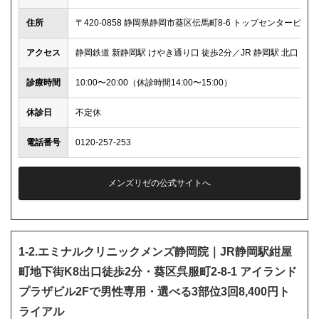
住所
〒420-0858 静岡県静岡市葵区伝馬町8-6 トップセンタービルB1
アクセス
静岡鉄道 新静岡駅 けやき通り口 徒歩2分／JR 静岡駅 北口 徒歩
診療時間
10:00〜20:00（休診時間14:00〜15:00）
休診日
不定休
電話番号
0120-257-253
メンズリゼの公式サイトへ
1-2.エミナルクリニックメンズ静岡院｜JR静岡駅紺屋
町地下街K8出口徒歩2分・葵区呉服町2-8-1 アイランド
プラザビル2Fで男性専用・選べる3部位3回8,400円ト
ライアル