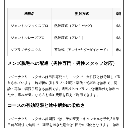
機種名
照射方式
薬事承
ジェントルマックスプロ
熱破壊式（アレキ+ヤグ）
承認済
ジェントルレーズプロ
熱破壊式（アレキ）
承認済
ソプラノチタニウム
蓄熱式（アレキ+ヤグ+ダイオード）
未承認
メンズ脱毛への配慮（男性専門・男性スタッフ対応）
レジーナクリニックオムは男性専門クリニックで、女性院とは分離して運
営されています。施術後の肌トラブル対応・薬代・処置料は無料で、初
診・再診・転院手続きも無料です。5回以上のプランでは麻酔代も無料の
ため、痛みが気になる方も追加費用を抑えて利用できます。
コースの有効期限と途中解約の柔軟さ
レジーナクリニックオム静岡院では、予約変更・キャンセルが予約2営業
日前20時まで無料で、期限を過ぎた場合は1回分の消化となります。無料