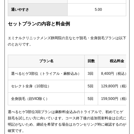
通いやすさ
5.00
セットプランの内容と料金例
エミナルクリニックメンズ静岡院の主なヒゲ脱毛・全身脱毛プランは以下
のとおりです。
プラン名
回数
税込料金
選べるヒゲ3部位（トライアル・麻酔込み）
3回
8,400円（税込）
セレクト全身（10部位）
5回
129,800円（税込）
全身脱毛（顔VIO除く）
5回
159,500円（税込）
選べるヒゲ3部位3回プランは麻酔料金込みのトライアルで、初めてヒゲ
脱毛を試したい方に向いています。コース終了後の追加照射料金は公式に
明記がないため、継続を希望する場合はカウンセリング時に確認するのが
確実です。