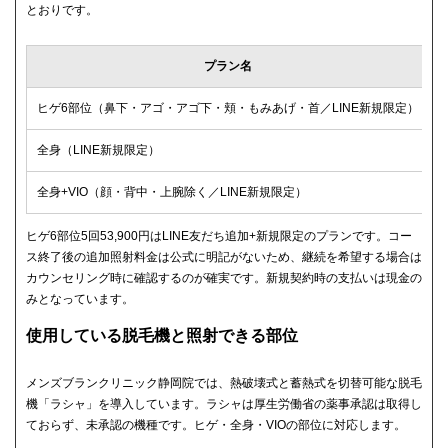
とおりです。
プラン名
ヒゲ6部位（鼻下・アゴ・アゴ下・頬・もみあげ・首／LINE新規限定）
全身（LINE新規限定）
全身+VIO（顔・背中・上腕除く／LINE新規限定）
ヒゲ6部位5回53,900円はLINE友だち追加+新規限定のプランです。コー
ス終了後の追加照射料金は公式に明記がないため、継続を希望する場合は
カウンセリング時に確認するのが確実です。新規契約時の支払いは現金の
みとなっています。
使用している脱毛機と照射できる部位
メンズブランクリニック静岡院では、熱破壊式と蓄熱式を切替可能な脱毛
機「ラシャ」を導入しています。ラシャは厚生労働省の薬事承認は取得し
ておらず、未承認の機種です。ヒゲ・全身・VIOの部位に対応します。