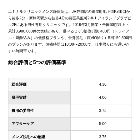
エミナルクリニックメンズ静岡院は、JR静岡駅の紺屋町地下街K8出口か
ら徒歩2分・新静岡駅から徒歩4分の葵区呉服町2-8-1 アイランドプラザビ
ル2Fにある男性専用クリニックです。2019年3月開業・全国60院以上・
累計3,900,000件の実績があり、選べるヒゲ3部位3回8,400円（トライア
ル・麻酔込み）の低価格プランや、全身脱毛（顔VIO除く）5回159,500円
のプランがあります。診療時間は10:00〜20:00で、仕事帰りにも通いや
すい時間帯です。
総合評価と5つの評価基準
総合評価
4.30
脱毛実績
4.00
費用の妥当性
3.75
アフターケア
5.00
メンズ脱毛への配慮
3.75