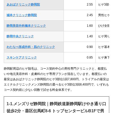
あおばクリニック静岡院
2.55
ヒゲ3部位
城本クリニック静岡院
2.45
男性ヒゲ全顔
静岡美容外科橋本クリニック
1.60
ひげ全部5回
静岡中央クリニック
1.40
ヒゲ周りセッ
わたなべ形成外科・肌のクリニック
0.90
ヒゲ基本セ
スキンケアクリニック
0.85
ヒゲ鼻下1
静岡駅周辺のヒゲ脱毛は、コース契約中心の男性専門クリニックと、都度払
いや地元美容外科・皮膚科のヒゲ専用プランが混在しています。都度払いの
最安はあおばクリニック静岡院のヒゲ3部位1回7,800円、トライアルの最安は
エミナルクリニックメンズ静岡院の選べるヒゲ3部位3回8,400円で、いずれも
コース契約前に少ない回数で試せる料金体系です。
1-1.メンズリゼ静岡院｜静岡鉄道新静岡駅けやき通り口
徒歩2分・葵区伝馬町8-6 トップセンタービルB1Fで男