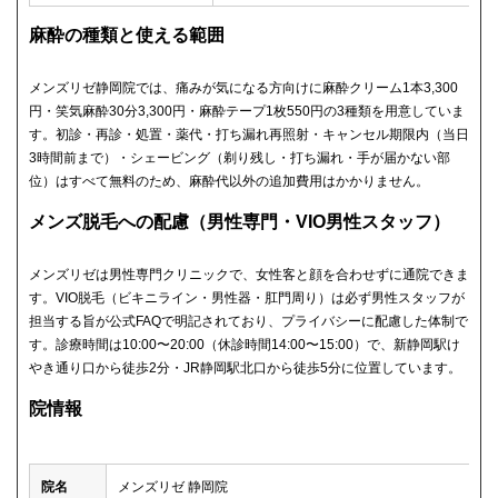
麻酔の種類と使える範囲
メンズリゼ静岡院では、痛みが気になる方向けに麻酔クリーム1本3,300
円・笑気麻酔30分3,300円・麻酔テープ1枚550円の3種類を用意していま
す。初診・再診・処置・薬代・打ち漏れ再照射・キャンセル期限内（当日
3時間前まで）・シェービング（剃り残し・打ち漏れ・手が届かない部
位）はすべて無料のため、麻酔代以外の追加費用はかかりません。
メンズ脱毛への配慮（男性専門・VIO男性スタッフ）
メンズリゼは男性専門クリニックで、女性客と顔を合わせずに通院できま
す。VIO脱毛（ビキニライン・男性器・肛門周り）は必ず男性スタッフが
担当する旨が公式FAQで明記されており、プライバシーに配慮した体制で
す。診療時間は10:00〜20:00（休診時間14:00〜15:00）で、新静岡駅け
やき通り口から徒歩2分・JR静岡駅北口から徒歩5分に位置しています。
院情報
院名
メンズリゼ 静岡院